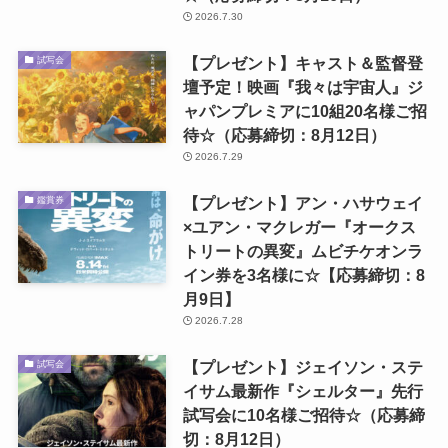
2026.7.30
【プレゼント】キャスト＆監督登
試写会
壇予定！映画『我々は宇宙人』ジ
ャパンプレミアに10組20名様ご招
待☆（応募締切：8月12日）
2026.7.29
【プレゼント】アン・ハサウェイ
鑑賞券
×ユアン・マクレガー『オークス
トリートの異変』ムビチケオンラ
イン券を3名様に☆【応募締切：8
月9日】
2026.7.28
【プレゼント】ジェイソン・ステ
試写会
イサム最新作『シェルター』先行
試写会に10名様ご招待☆（応募締
切：8月12日）