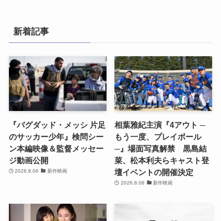
新着記事
『バグダッド・メッシ 片足
相葉雅紀主演『4アウト ─
のサッカー少年』検問シー
もう一度、プレイボール
ン本編映像＆監督メッセー
─』場面写真解禁 黒島結
ジ動画公開
菜、松本利夫らキャスト登
壇イベントの開催決定
2026.8.06
新作映画
2026.8.06
新作映画