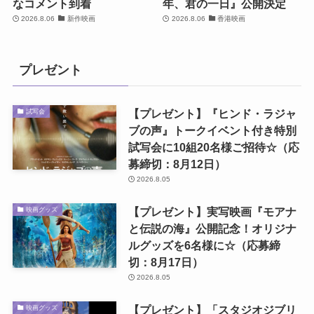
なコメント到着
年、君の一日』公開決定
2026.8.06
新作映画
2026.8.06
香港映画
プレゼント
【プレゼント】『ヒンド・ラジャ
試写会
ブの声』トークイベント付き特別
試写会に10組20名様ご招待☆（応
募締切：8月12日）
2026.8.05
【プレゼント】実写映画『モアナ
映画グッズ
と伝説の海』公開記念！オリジナ
ルグッズを6名様に☆（応募締
切：8月17日）
2026.8.05
【プレゼント】「スタジオジブリ
映画グッズ