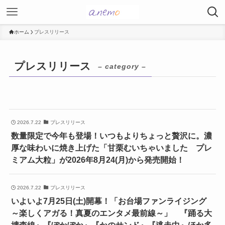
ホーム
プレスリリース
プレスリリース
– category –
2026.7.22
プレスリリース
数量限定で今年も登場！いつもよりちょっと贅沢に。濃
厚な味わいに焼き上げた「甘栗むいちゃいました プレ
ミアム大粒」が2026年8月24(月)から発売開始！
2026.7.22
プレスリリース
いよいよ7月25日(土)開幕！「お台場ファンライジング
～楽しくアガる！真夏のエンタメ最前線～」 『踊る大
捜査線』『ぽかぽか』『かのサンド』『逃走中』ほか多