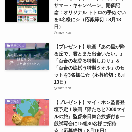
サマー・キャンペーン」開催記
念！オリジナル トトロの手ぬぐい
を3名様に☆（応募締切：8月13
日）
2026.7.31
【プレゼント】映画『あの星が降
映画グッズ
る丘で、君とまた出会いたい。』
「百合の花香る特製しおり」＆
「百合の涙拭う特製タオル」のセ
ットを3名様に☆（応募締切：8月
13日）
2026.7.31
【プレゼント】マイ・ホン監督登
試写会
壇予定！映画『猫たちと7000マイ
ルの旅』監督来日舞台挨拶付き一
般試写会に15組30名様ご招待
☆（応募締切：8月16日）