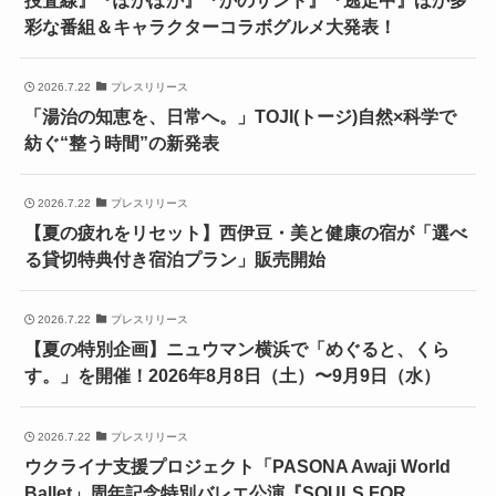
彩な番組＆キャラクターコラボグルメ大発表！
2026.7.22
プレスリリース
「湯治の知恵を、日常へ。」TOJI(トージ)自然×科学で
紡ぐ“整う時間”の新発表
2026.7.22
プレスリリース
【夏の疲れをリセット】西伊豆・美と健康の宿が「選べ
る貸切特典付き宿泊プラン」販売開始
2026.7.22
プレスリリース
【夏の特別企画】ニュウマン横浜で「めぐると、くら
す。」を開催！2026年8月8日（土）〜9月9日（水）
2026.7.22
プレスリリース
ウクライナ支援プロジェクト「PASONA Awaji World
Ballet」周年記念特別バレエ公演『SOULS FOR