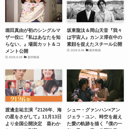
堀田真由が初のシングルマ
坂東龍汰＆岡山天音『我々
ザー役に『私はあなたを知
は宇宙人』カンヌ滞在中の
らない、』場面カット＆コ
素顔を捉えたスチール公開
メント公開
2026.8.06
新作映画
2026.8.06
新作映画
渡邊圭祐主演『2126年、海
シュー・グァンハン×アン
の星をさがして』11月13日
ジェラ・ユン、時空を超え
より全国公開決定 葵わか
た愛の軌跡を描く『僕の一