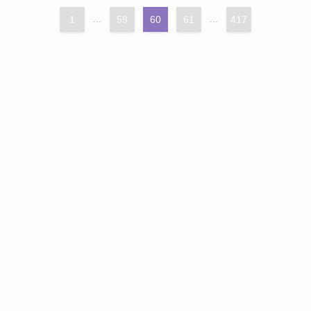
1
...
59
60
61
...
417