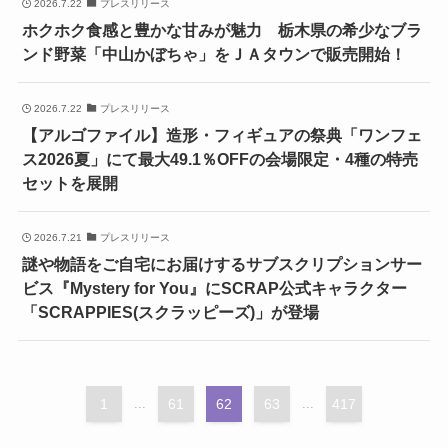
2026.7.22
プレスリリース
ホクホク食感と豊かな甘みが魅力 栃木県の希少なブラ
ンド野菜「中山かぼちゃ」をＪＡタウンで販売開始！
2026.7.22
プレスリリース
【アルゴファイル】造形・フィギュアの祭典「ワンフェ
ス2026夏」にて最大49.1％OFFの会場限定・4種の特売
セットを展開
2026.7.21
プレスリリース
謎や物語をご自宅にお届けするサブスクリプションサー
ビス『Mystery for You』にSCRAP公式キャラクター
「SCRAPPIES(スクラッピーズ)」が登場
1
...
61
62
63
...
417