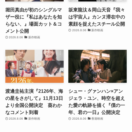
堀田真由が初のシングルマ
坂東龍汰＆岡山天音『我々
ザー役に『私はあなたを知
は宇宙人』カンヌ滞在中の
らない、』場面カット＆コ
素顔を捉えたスチール公開
メント公開
2026.8.06
新作映画
2026.8.06
新作映画
渡邊圭祐主演『2126年、海
シュー・グァンハン×アン
の星をさがして』11月13日
ジェラ・ユン、時空を超え
より全国公開決定 葵わか
た愛の軌跡を描く『僕の一
なコメント到着
年、君の一日』公開決定
2026.8.06
新作映画
2026.8.06
香港映画