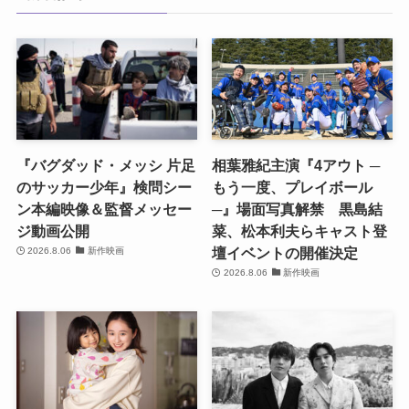
『バグダッド・メッシ 片足
相葉雅紀主演『4アウト ─
のサッカー少年』検問シー
もう一度、プレイボール
ン本編映像＆監督メッセー
─』場面写真解禁 黒島結
ジ動画公開
菜、松本利夫らキャスト登
壇イベントの開催決定
2026.8.06
新作映画
2026.8.06
新作映画