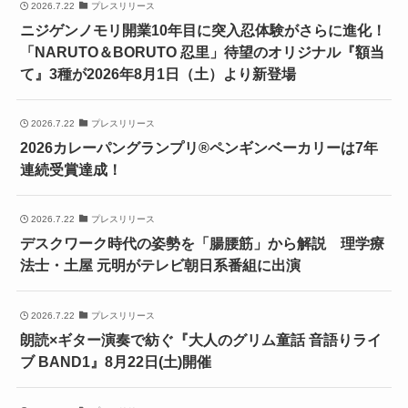
2026.7.22
プレスリリース
ニジゲンノモリ開業10年目に突入忍体験がさらに進化！
「NARUTO＆BORUTO 忍里」待望のオリジナル『額当
て』3種が2026年8月1日（土）より新登場
2026.7.22
プレスリリース
2026カレーパングランプリ®ペンギンベーカリーは7年
連続受賞達成！
2026.7.22
プレスリリース
デスクワーク時代の姿勢を「腸腰筋」から解説 理学療
法士・土屋 元明がテレビ朝日系番組に出演
2026.7.22
プレスリリース
朗読×ギター演奏で紡ぐ『大人のグリム童話 音語りライ
ブ BAND1』8月22日(土)開催