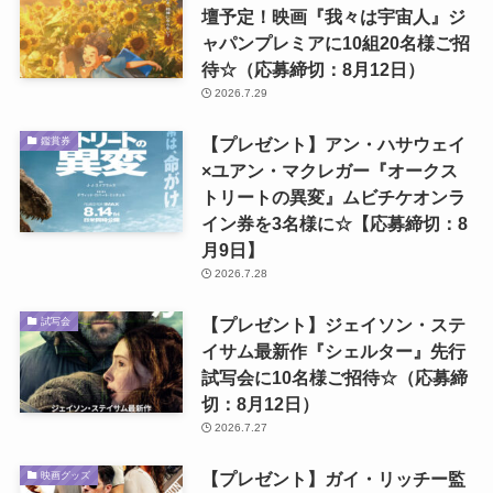
壇予定！映画『我々は宇宙人』ジ
ャパンプレミアに10組20名様ご招
待☆（応募締切：8月12日）
2026.7.29
【プレゼント】アン・ハサウェイ
鑑賞券
×ユアン・マクレガー『オークス
トリートの異変』ムビチケオンラ
イン券を3名様に☆【応募締切：8
月9日】
2026.7.28
【プレゼント】ジェイソン・ステ
試写会
イサム最新作『シェルター』先行
試写会に10名様ご招待☆（応募締
切：8月12日）
2026.7.27
【プレゼント】ガイ・リッチー監
映画グッズ