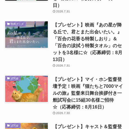
日）
2026.7.31
【プレゼント】映画『あの星が降
映画グッズ
る丘で、君とまた出会いたい。』
「百合の花香る特製しおり」＆
「百合の涙拭う特製タオル」のセ
ットを3名様に☆（応募締切：8月
13日）
2026.7.31
【プレゼント】マイ・ホン監督登
試写会
壇予定！映画『猫たちと7000マイ
ルの旅』監督来日舞台挨拶付き一
般試写会に15組30名様ご招待
☆（応募締切：8月16日）
2026.7.30
【プレゼント】キャスト＆監督登
試写会