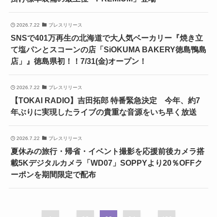
2026.7.22
プレスリリース
SNSで401万再生の北海道で大人気ベーカリー『焼き立
て塩パンとスコーンの店「SiOKUMA BAKERY徳島鴨島
店」』徳島県初！！7/31(金)オープン！
2026.7.22
プレスリリース
【TOKAI RADIO】吉田拓郎 特番緊急決定 今年、約7
年ぶりに実現したライブの貴重な音源をいち早く放送
2026.7.22
プレスリリース
夏休みの旅行・帰省・イベント撮影を応援前後カメラ搭
載5Kデジタルカメラ「WD07」SOPPYより20％OFFク
ーポンを期間限定で配布