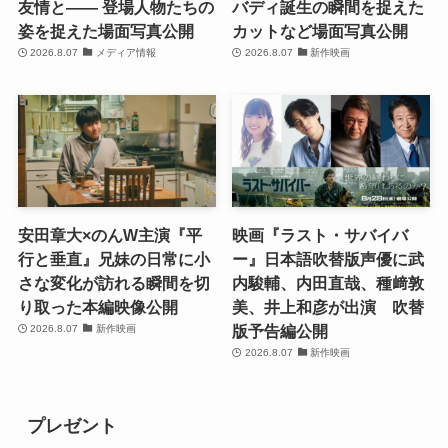
友情と―― 登場人物たちの
バディ誕生の瞬間を捉えた
姿を捉えた場面写真公開
カットなど場面写真公開
2026.8.07
メディア情報
2026.8.07
新作映画
安田章大×のんW主演『平
映画『ラスト・サバイバ
行と垂直』兄妹の日常に小
ー』日本語吹替版声優に武
さな変化が訪れる瞬間を切
内駿輔、内田直哉、種﨑敦
り取った本編映像公開
美、井上和彦が出演 吹替
版予告編公開
2026.8.07
新作映画
2026.8.07
新作映画
プレゼント