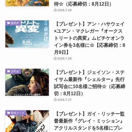
待☆（応募締切：8月12日）
2026.7.29
【プレゼント】アン・ハサウェイ
鑑賞券
×ユアン・マクレガー『オークス
トリートの異変』ムビチケオンラ
イン券を3名様に☆【応募締切：8
月9日】
2026.7.28
【プレゼント】ジェイソン・ステ
試写会
イサム最新作『シェルター』先行
試写会に10名様ご招待☆（応募締
切：8月12日）
2026.7.27
【プレゼント】ガイ・リッチー監
映画グッズ
督最新作『グレイ・ミッション』
アクリルスタンドを5名様にプレ