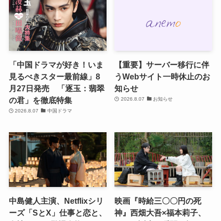
「中国ドラマが好き！いま
【重要】サーバー移行に伴
見るべきスター最前線」8
うWebサイト一時休止のお
月27日発売 「逐玉：翡翠
知らせ
の君」を徹底特集
2026.8.07
お知らせ
2026.8.07
中国ドラマ
中島健人主演、Netflixシリ
映画『時給三〇〇円の死
ーズ「SとX」仕事と恋と、
神』西畑大吾×福本莉子、