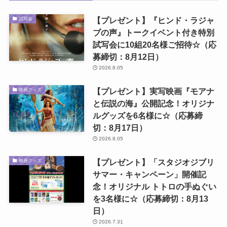
【プレゼント】『ヒンド・ラジャ
試写会
ブの声』トークイベント付き特別
試写会に10組20名様ご招待☆（応
募締切：8月12日）
2026.8.05
【プレゼント】実写映画『モアナ
映画グッズ
と伝説の海』公開記念！オリジナ
ルグッズを6名様に☆（応募締
切：8月17日）
2026.8.05
【プレゼント】「スタジオジブリ
映画グッズ
サマー・キャンペーン」開催記
念！オリジナル トトロの手ぬぐい
を3名様に☆（応募締切：8月13
日）
2026.7.31