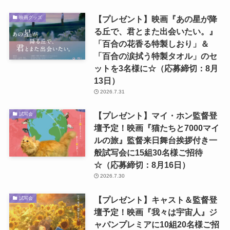
【プレゼント】映画『あの星が降
映画グッズ
る丘で、君とまた出会いたい。』
「百合の花香る特製しおり」＆
「百合の涙拭う特製タオル」のセ
ットを3名様に☆（応募締切：8月
13日）
2026.7.31
【プレゼント】マイ・ホン監督登
試写会
壇予定！映画『猫たちと7000マイ
ルの旅』監督来日舞台挨拶付き一
般試写会に15組30名様ご招待
☆（応募締切：8月16日）
2026.7.30
【プレゼント】キャスト＆監督登
試写会
壇予定！映画『我々は宇宙人』ジ
ャパンプレミアに10組20名様ご招