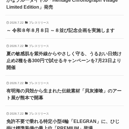
Limited Edition」発売
2026.7.22
プレスリリース
～ 令和８年８月８日 ～８並び記念企画を実施します
2026.7.22
プレスリリース
夏の敏感肌を紫外線からやさしく守る、うるおい日焼け
止め2種を各300円で試せるキャンペーンを7月23日より
開催
2026.7.22
プレスリリース
有明海の貝殻から生まれた伝統素材「貝灰漆喰」のアー
ト展が熊本で開幕
2026.7.22
プレスリリース
免許不要で乗れる特定小型4輪「ELEGRAN」に、ひじ
掛け標準装備の最上位「PREMIUM」登場