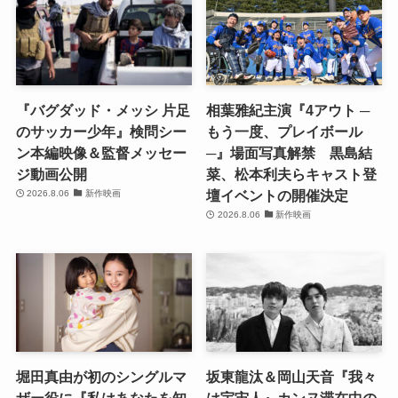
『バグダッド・メッシ 片足
相葉雅紀主演『4アウト ─
のサッカー少年』検問シー
もう一度、プレイボール
ン本編映像＆監督メッセー
─』場面写真解禁 黒島結
ジ動画公開
菜、松本利夫らキャスト登
壇イベントの開催決定
2026.8.06
新作映画
2026.8.06
新作映画
堀田真由が初のシングルマ
坂東龍汰＆岡山天音『我々