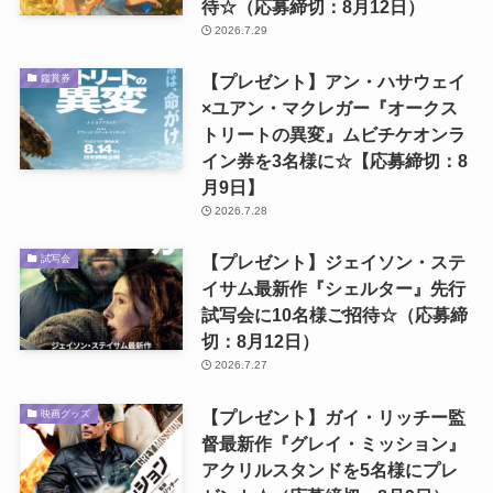
待☆（応募締切：8月12日）
2026.7.29
【プレゼント】アン・ハサウェイ
鑑賞券
×ユアン・マクレガー『オークス
トリートの異変』ムビチケオンラ
イン券を3名様に☆【応募締切：8
月9日】
2026.7.28
【プレゼント】ジェイソン・ステ
試写会
イサム最新作『シェルター』先行
試写会に10名様ご招待☆（応募締
切：8月12日）
2026.7.27
【プレゼント】ガイ・リッチー監
映画グッズ
督最新作『グレイ・ミッション』
アクリルスタンドを5名様にプレ