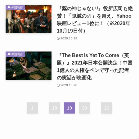
『薬の神じゃない!』役所広司も絶
中国映画
賛！「鬼滅の刃」を超え、Yahoo
映画レビュー1位に！（※2020年
10月19日付）
2020.10.28
『The Best Is Yet To Come（英
中国映画
題）』2021年日本公開決定！中国
1億人の人権をペンで守った記者
の実話が映画化
2020.10.28
1
...
18
19
20
...
26