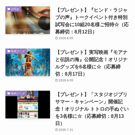
【プレゼント】『ヒンド・ラジャ
試写会
ブの声』トークイベント付き特別
試写会に10組20名様ご招待☆（応
募締切：8月12日）
2026.8.05
【プレゼント】実写映画『モアナ
映画グッズ
と伝説の海』公開記念！オリジナ
ルグッズを6名様に☆（応募締
切：8月17日）
2026.8.05
【プレゼント】「スタジオジブリ
映画グッズ
サマー・キャンペーン」開催記
念！オリジナル トトロの手ぬぐい
を3名様に☆（応募締切：8月13
日）
2026.7.31