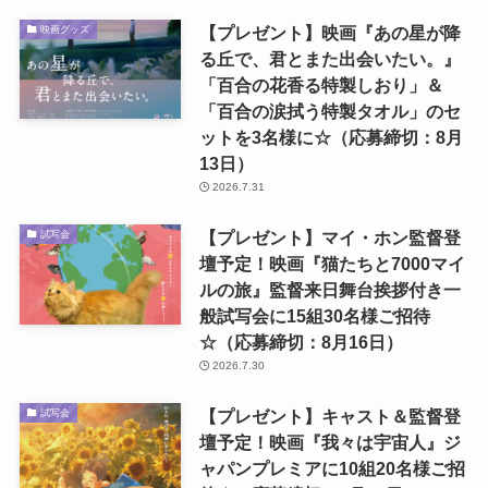
【プレゼント】映画『あの星が降
映画グッズ
る丘で、君とまた出会いたい。』
「百合の花香る特製しおり」＆
「百合の涙拭う特製タオル」のセ
ットを3名様に☆（応募締切：8月
13日）
2026.7.31
【プレゼント】マイ・ホン監督登
試写会
壇予定！映画『猫たちと7000マイ
ルの旅』監督来日舞台挨拶付き一
般試写会に15組30名様ご招待
☆（応募締切：8月16日）
2026.7.30
【プレゼント】キャスト＆監督登
試写会
壇予定！映画『我々は宇宙人』ジ
ャパンプレミアに10組20名様ご招