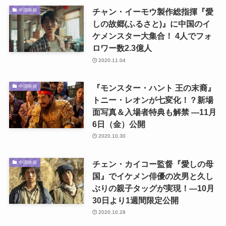
チャン・イーモウ製作総指揮『愛
中国映画
しの故郷(ふるさと)』に中国のイ
ケメンスター大集合！ 4人でフォ
ロワー数2.3億人
2020.11.04
『モンスター・ハント 王の末裔』
中国映画
トニー・レオンが七変化！？新場
面写真＆入場者特典も解禁 ―11月
6日（金）公開
2020.10.30
チェン・カイコー監督『愛しの母
中国映画
国』でイケメン俳優の次男と久し
ぶりの親子タッグが実現！―10月
30日より1週間限定公開
2020.10.28