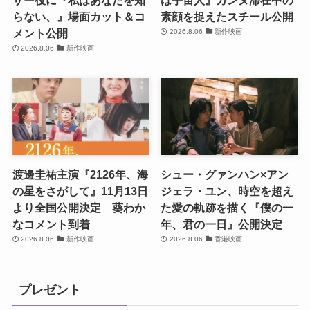
ザー役に『私はあなたを知
は宇宙人』カンヌ滞在中の
らない、』場面カット＆コ
素顔を捉えたスチール公開
メント公開
2026.8.06
新作映画
2026.8.06
新作映画
渡邊圭祐主演『2126年、海
シュー・グァンハン×アン
の星をさがして』11月13日
ジェラ・ユン、時空を超え
より全国公開決定 葵わか
た愛の軌跡を描く『僕の一
なコメント到着
年、君の一日』公開決定
2026.8.06
新作映画
2026.8.06
香港映画
プレゼント