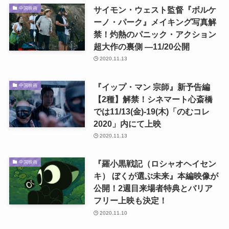
サイモン・ウェスト監督『ボルケ
中国映画
ーノ・パーク』メイキング写真解
禁！灼熱のパニック・アクション
超大作の裏側 ―11/20公開
2020.11.13
『イップ・マン 宗師』新予告編
中国映画
【2種】解禁！シネマート心斎橋
では11/13(金)-19(木)「のむコレ
2020」内にて上映
2020.11.13
『羅小黒戦記（ロシャオヘイセン
中国映画
キ） ぼくが選ぶ未来』本編映像が
公開！2週目来場者特典とバリア
フリー上映も決定！
2020.11.10