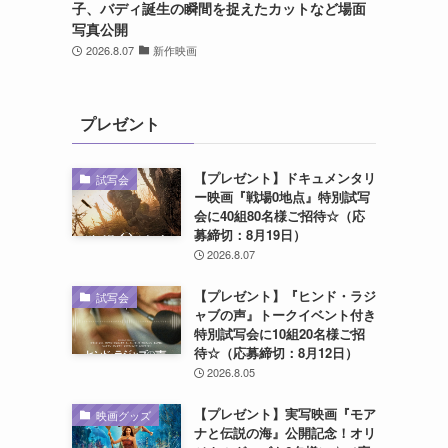
子、バディ誕生の瞬間を捉えたカットなど場面
写真公開
2026.8.07
新作映画
プレゼント
【プレゼント】ドキュメンタリ
試写会
ー映画『戦場0地点』特別試写
会に40組80名様ご招待☆（応
募締切：8月19日）
2026.8.07
【プレゼント】『ヒンド・ラジ
試写会
ャブの声』トークイベント付き
特別試写会に10組20名様ご招
待☆（応募締切：8月12日）
2026.8.05
【プレゼント】実写映画『モア
映画グッズ
ナと伝説の海』公開記念！オリ