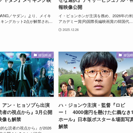
報映像公開
DANG／ヤダン』より、メイキ
イ・ビョンホンが主演を務め、2026年の米
キングカット2点が解禁され...
アカデミー賞(R)国際長編映画賞の韓国代...
2025.12.26
韓国映画
韓国
、アン・ヒョソプら出演
ハ・ジョンウ主演・監督『ロビ
読者の視点から』3月公開
ー！ 4000億円を懸けた仁義なき1
映像も解禁
ホール』日本版ポスター＆場面写
解禁
的な読者の視点から』が2026