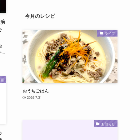
今月のレシピ
怪演
公
ライフ
務
..
映画
おうちごはん
2026.7.31
お知らせ
わ
特