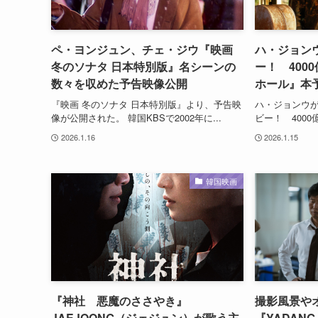
ペ・ヨンジュン、チェ・ジウ『映画
ハ・ジョン
冬のソナタ 日本特別版』名シーンの
ー！ 400
数々を収めた予告映像公開
ホール』本
『映画 冬のソナタ 日本特別版』より、予告映
ハ・ジョンウ
像が公開された。 韓国KBSで2002年に...
ビー！ 4000
2026.1.16
2026.1.15
韓国映画
『神社 悪魔のささやき』
撮影風景や
JAEJOONG（ジェジュン）が歌う主
『YADAN