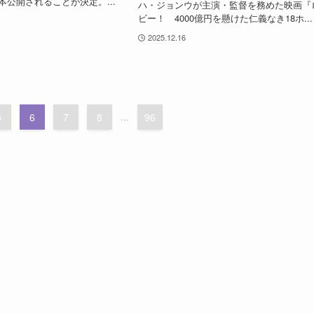
本公開されることが決定。...
ハ・ジョンウが主演・監督を務めた映画『
ビー！ 4000億円を懸けた仁義なき18ホ...
2025.12.16
5
6
7
8
...
96