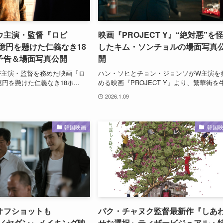
ウ主演・監督『ロビ
映画『PROJECT Y』“絶対悪”を
0億円を懸けた仁義なき18
したキム・ソンチョルの場面写真
予告＆場面写真公開
開
が主演・監督を務めた映画『ロ
ハン・ソヒとチョン・ジョンソがW主演を
億円を懸けた仁義なき18ホ...
める映画『PROJECT Y』より、繁華街を牛.
2026.1.09
韓国映画
韓国
オフショットも
パク・チャヌク監督最新作『しあ
G／ヤダン』メイキング映
せな選択』ティザービジュアル・