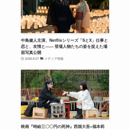
中島健人主演、Netflixシリーズ「SとX」仕事と
恋と、友情と―― 登場人物たちの姿を捉えた場
面写真公開
2026.8.07
メディア情報
映画『時給三〇〇円の死神』西畑大吾×福本莉