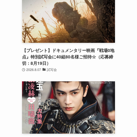
【プレゼント】ドキュメンタリー映画『戦場0地
点』特別試写会に40組80名様ご招待☆（応募締
切：8月19日）
2026.8.07
試写会