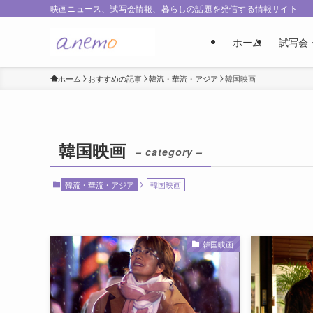
映画ニュース、試写会情報、暮らしの話題を発信する情報サイト
ホーム
試写会
ホーム
おすすめの記事
韓流・華流・アジア
韓国映画
韓国映画
– category –
韓流・華流・アジア
韓国映画
韓国映画