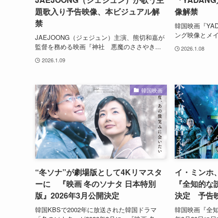
題歌入り予告映像、本ビジュアル解
像解禁
禁
韓国映画『YA
ング映像とメイ
JAEJOONG（ジェジュン）主演、熊切和嘉が
監督を務める映画『神社 悪魔のささやき...
2026.1.08
2026.1.09
韓国映画
“冬ソナ”が劇場版として4Kリマスタ
イ・ミンホ
ーに 『映画 冬のソナタ 日本特別
『全知的な
版』2026年3月公開決定
決定 予告
韓国KBSで2002年に放送された韓国ドラマ
韓国映画『全知