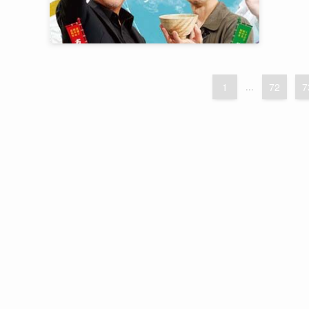
1
...
72
7