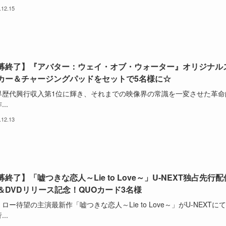
.12.15
募終了】『アバター：ウェイ・オブ・ウォーター』オリジナル
カー＆チャージングパッドをセットで5名様に☆
界歴代興行収入第1位に輝き、それまでの映像界の常識を一変させた革命
..
.12.13
終了】「嘘つきな恋人～Lie to Love～」U-NEXT独占先行配
＆DVDリリース記念！QUOカード3名様
ロー待望の主演最新作「嘘つきな恋人～Lie to Love～」がU-NEXTに
..