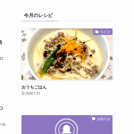
今月のレシピ
ライフ
信
ロ
おうちごはん
2026.7.31
つ
お知らせ
ール