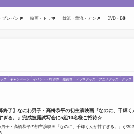
・プレゼント
映画・ドラマ
韓流・華流・アジア
DVD・BD
ッズ
キャンペーン
イベント・招待券
鑑賞券
ドラマグッズ
アニメグッズ
グッズ
募終了】なにわ男子・高橋恭平の初主演映画『なのに、千輝く
すぎる。』完成披露試写会に5組10名様ご招待☆
わ男子・高橋恭平の初主演映画『なのに、千輝くんが甘すぎる。』が202
...