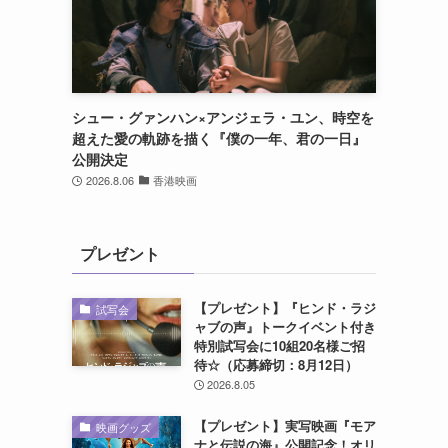
シュー・グァンハン×アンジェラ・ユン、時空を
超えた愛の軌跡を描く『僕の一年、君の一日』
公開決定
2026.8.06
香港映画
プレゼント
【プレゼント】『ヒンド・ラジ
試写会
ャブの声』トークイベント付き
特別試写会に10組20名様ご招
待☆（応募締切：8月12日）
2026.8.05
【プレゼント】実写映画『モア
映画グッズ
ナと伝説の海』公開記念！オリ