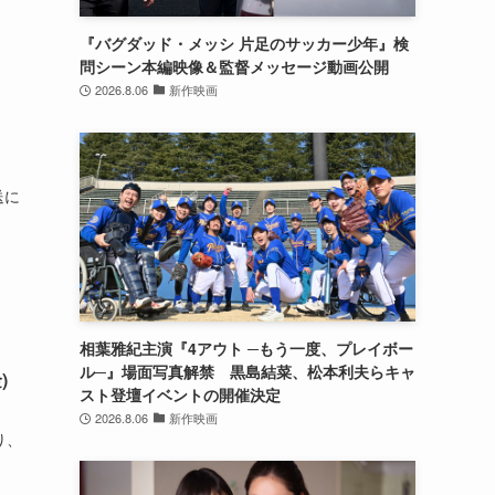
『バグダッド・メッシ 片足のサッカー少年』検
問シーン本編映像＆監督メッセージ動画公開
2026.8.06
新作映画
送に
相葉雅紀主演『4アウト ─もう一度、プレイボー
ル─』場面写真解禁 黒島結菜、松本利夫らキャ
)
スト登壇イベントの開催決定
2026.8.06
新作映画
り、