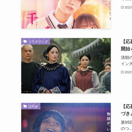
2023
【応
ドラマグッズ
開始
清朝
イン大.
2022
【応
試写会
づき
第9
のつ..