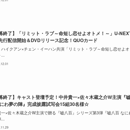
募終了】「リミット・ラブ～命短し恋せよオトメ！～」U-NEX
先行配信開始＆DVDリリース記念！QUOカード
・ハイクアン×チェン・イーハン共演「リミット・ラブ～命短し恋せよオ
..
.12.01
募終了】キャスト登壇予定！中井貴一×佐々木蔵之介W主演『
なにわ夢の陣』完成披露試写会15組30名様☆
貴一×佐々木蔵之介W主演で贈る『嘘八百』シリーズ第3弾『嘘八百 なに
..
.11.29