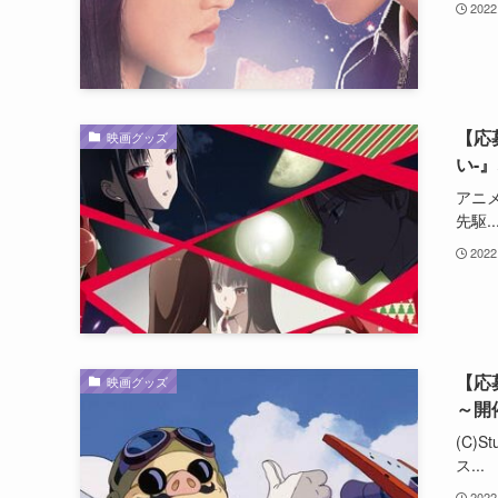
2022
【応
映画グッズ
い-
アニ
先駆..
2022
【応
映画グッズ
～開
(C)
ス...
2022