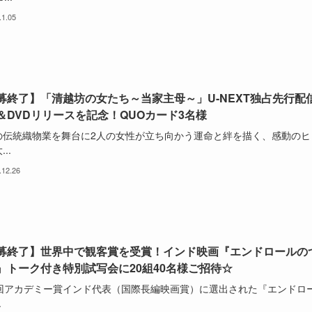
.1.05
募終了】「清越坊の女たち～当家主母～」U-NEXT独占先行配
＆DVDリリースを記念！QUOカード3名様
の伝統織物業を舞台に2人の女性が立ち向かう運命と絆を描く、感動のヒ
..
.12.26
募終了】世界中で観客賞を受賞！インド映画『エンドロールの
』トーク付き特別試写会に20組40名様ご招待☆
5回アカデミー賞インド代表（国際長編映画賞）に選出された『エンドロ
.