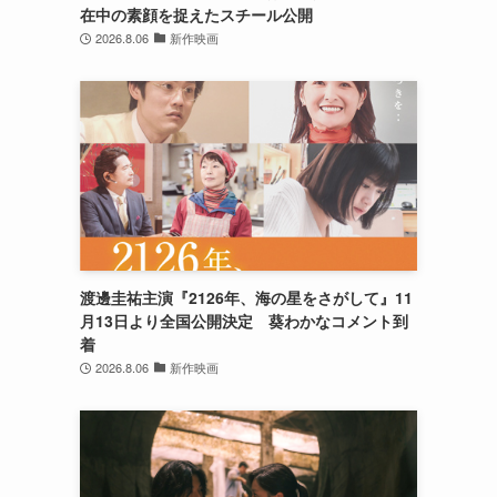
在中の素顔を捉えたスチール公開
2026.8.06
新作映画
渡邊圭祐主演『2126年、海の星をさがして』11
月13日より全国公開決定 葵わかなコメント到
着
2026.8.06
新作映画