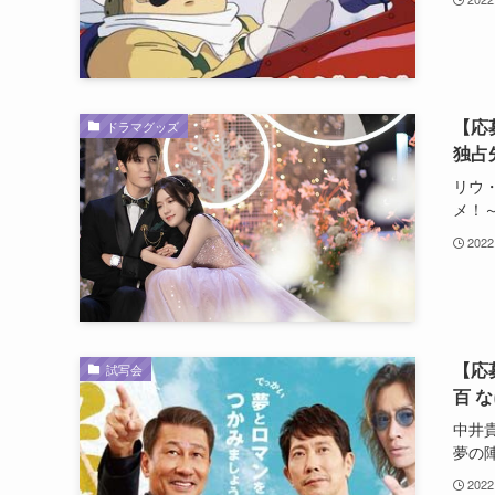
【応
ドラマグッズ
独占
リウ
メ！～.
2022
【応
試写会
百 
中井
夢の陣.
2022