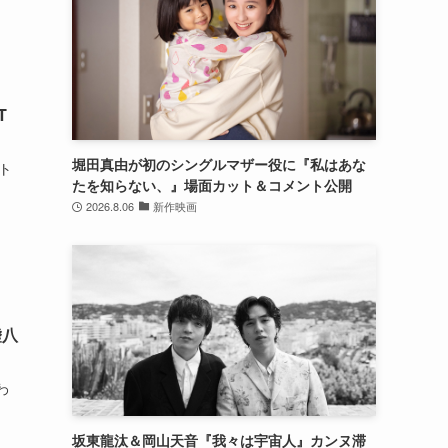
T
堀田真由が初のシングルマザー役に『私はあな
ト
たを知らない、』場面カット＆コメント公開
2026.8.06
新作映画
嘘八
わ
坂東龍汰＆岡山天音『我々は宇宙人』カンヌ滞