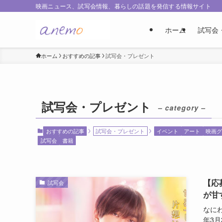
映画ニュース、試写会情報、暮らしの話題を発信する情報サイト
ホーム
試写会
ホーム
おすすめの記事
試写会・プレゼント
試写会・プレゼント
– category –
おすすめの記事
試写会・プレゼント
イベント
アート
映画グ
試写会
書籍
【応
試写会
が甘
なに
年3月3