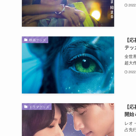
2022
【応
映画グッズ
テッ
全世
超大作.
2022
【応募
ドラマグッズ
開始
レオ・
占先行.