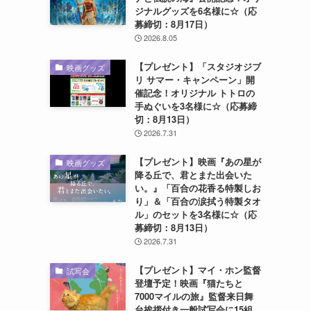
ジナルグッズを6名様に☆（応
募締切：8月17日）
2026.8.05
【プレゼント】「スタジオジブ
映画グッズ
リ サマー・キャンペーン」開
催記念！オリジナル トトロの
手ぬぐいを3名様に☆（応募締
切：8月13日）
2026.7.31
【プレゼント】映画『あの星が
映画グッズ
降る丘で、君とまた出会いた
い。』「百合の花香る特製しお
り」＆「百合の涙拭う特製タオ
ル」のセットを3名様に☆（応
募締切：8月13日）
2026.7.31
【プレゼント】マイ・ホン監督
試写会
登壇予定！映画『猫たちと
7000マイルの旅』監督来日舞
台挨拶付き一般試写会に15組