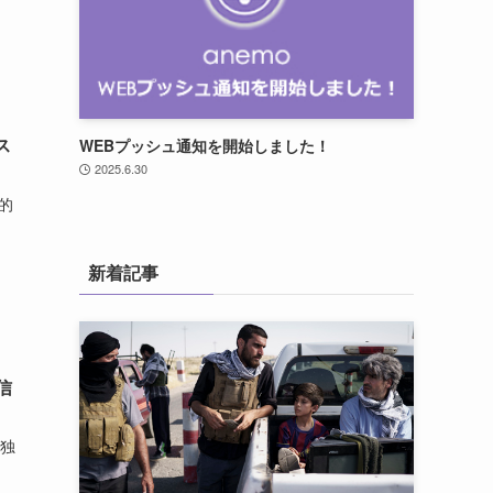
ス
WEBプッシュ通知を開始しました！
2025.6.30
的
新着記事
信
て独