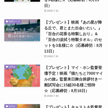
日）
2026.7.31
【プレゼント】映画『あの星が降
映画グッズ
る丘で、君とまた出会いたい。』
「百合の花香る特製しおり」＆
「百合の涙拭う特製タオル」のセ
ットを3名様に☆（応募締切：8月
13日）
2026.7.31
【プレゼント】マイ・ホン監督登
試写会
壇予定！映画『猫たちと7000マイ
ルの旅』監督来日舞台挨拶付き一
般試写会に15組30名様ご招待
☆（応募締切：8月16日）
2026.7.30
【プレゼント】キャスト＆監督登
試写会