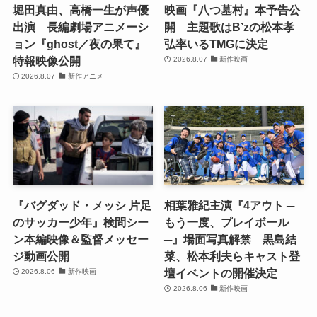
堀田真由、高橋一生が声優
映画『八つ墓村』本予告公
出演 長編劇場アニメーシ
開 主題歌はB’zの松本孝
ョン『ghost／夜の果て』
弘率いるTMGに決定
特報映像公開
2026.8.07
新作映画
2026.8.07
新作アニメ
『バグダッド・メッシ 片足
相葉雅紀主演『4アウト ─
のサッカー少年』検問シー
もう一度、プレイボール
ン本編映像＆監督メッセー
─』場面写真解禁 黒島結
ジ動画公開
菜、松本利夫らキャスト登
壇イベントの開催決定
2026.8.06
新作映画
2026.8.06
新作映画