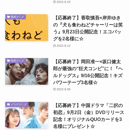
2022.9.15
【応募終了】香取慎吾×岸井ゆき
映画グッズ
の『犬も食わねどチャーリーは笑
う』9月23日公開記念！エコバッ
グを2名様に☆
2022.9.12
【応募終了】岡田准一×坂口健太
映画グッズ
郎が最強の“狂犬コンビ”に！『ヘ
ルドッグス』9/16公開記念！キズ
パワーテープ3名様☆
2022.9.06
【応募終了】中国ドラマ「二択の
ドラマグッズ
初恋」9月2日（金）DVDリリース
記念！オリジナルQUOカードを3
名様にプレゼント☆