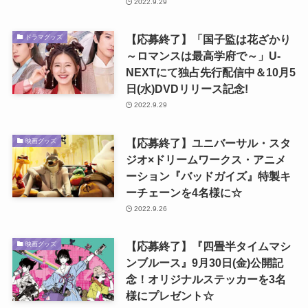
2022.9.29
【応募終了】「国子監は花ざかり
ドラマグッズ
～ロマンスは最高学府で～」U-
NEXTにて独占先行配信中＆10月5
日(水)DVDリリース記念!
2022.9.29
【応募終了】ユニバーサル・スタ
映画グッズ
ジオ×ドリームワークス・アニメ
ーション『バッドガイズ』特製キ
ーチェーンを4名様に☆
2022.9.26
【応募終了】『四畳半タイムマシ
映画グッズ
ンブルース』9月30日(金)公開記
念！オリジナルステッカーを3名
様にプレゼント☆