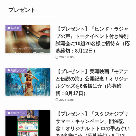
プレゼント
【プレゼント】『ヒンド・ラジャ
試写会
ブの声』トークイベント付き特別
試写会に10組20名様ご招待☆（応
募締切：8月12日）
2026.8.05
【プレゼント】実写映画『モアナ
映画グッズ
と伝説の海』公開記念！オリジナ
ルグッズを6名様に☆（応募締
切：8月17日）
2026.8.05
【プレゼント】「スタジオジブリ
映画グッズ
サマー・キャンペーン」開催記
念！オリジナル トトロの手ぬぐい
を3名様に☆（応募締切：8月13