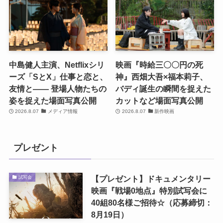
中島健人主演、Netflixシリ
映画『時給三〇〇円の死
ーズ「SとX」仕事と恋と、
神』西畑大吾×福本莉子、
友情と―― 登場人物たちの
バディ誕生の瞬間を捉えた
姿を捉えた場面写真公開
カットなど場面写真公開
2026.8.07
メディア情報
2026.8.07
新作映画
プレゼント
【プレゼント】ドキュメンタリー
試写会
映画『戦場0地点』特別試写会に
40組80名様ご招待☆（応募締切：
8月19日）