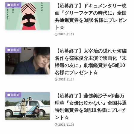
【応募終了】ドキュメンタリー映
鑑賞券
画『グリーフケアの時代に』全国
共通鑑賞券を3組6名様にプレゼン
ト☆
2023.11.17
【応募終了】太宰治の隠れた短編
鑑賞券
名作を窪塚俊介主演で映画化『未
帰還の友に』劇場鑑賞券を5組10
名様にプレゼント☆
2023.11.14
【応募終了】蓮佛美沙子×伊藤万
鑑賞券
理華『女優は泣かない』全国共通
特別鑑賞券を5組10名様にプレゼ
ント☆
2023.11.08