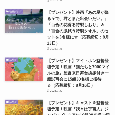
2026.7.31
【プレゼント】映画『あの星が降
映画グッズ
る丘で、君とまた出会いたい。』
「百合の花香る特製しおり」＆
「百合の涙拭う特製タオル」のセ
ットを3名様に☆（応募締切：8月
13日）
2026.7.31
【プレゼント】マイ・ホン監督登
試写会
壇予定！映画『猫たちと7000マイ
ルの旅』監督来日舞台挨拶付き一
般試写会に15組30名様ご招待
☆（応募締切：8月16日）
2026.7.30
【プレゼント】キャスト＆監督登
試写会
壇予定！映画『我々は宇宙人』ジ