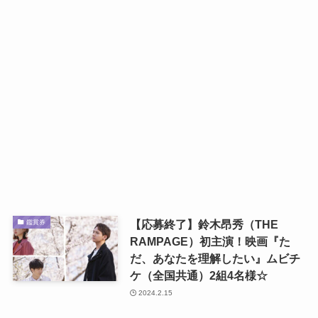
【応募終了】鈴木昂秀（THE
鑑賞券
RAMPAGE）初主演！映画『た
だ、あなたを理解したい』ムビチ
ケ（全国共通）2組4名様☆
2024.2.15