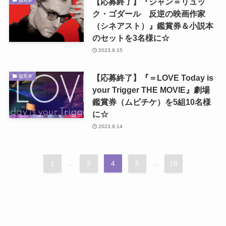
【応募終了】『ジャン＝リュッ
ク・ゴダール 反逆の映画作家
（シネアスト）』鑑賞券＆小説本
のセットを3名様に☆
2023.9.15
【応募終了】『＝LOVE Today is
鑑賞券
your Trigger THE MOVIE』劇場
鑑賞券（ムビチケ）を5組10名様
に☆
2023.9.14
1
...
3
4
5
...
18