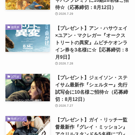
ャパンプレミアに10組20名様ご招
待☆（応募締切：8月12日）
2026.7.29
【プレゼント】アン・ハサウェイ
鑑賞券
×ユアン・マクレガー『オークス
トリートの異変』ムビチケオンラ
イン券を3名様に☆【応募締切：8
月9日】
2026.7.28
【プレゼント】ジェイソン・ステ
試写会
イサム最新作『シェルター』先行
試写会に10名様ご招待☆（応募締
切：8月12日）
2026.7.27
【プレゼント】ガイ・リッチー監
映画グッズ
督最新作『グレイ・ミッション』
アクリルスタンドを5名様にプレ