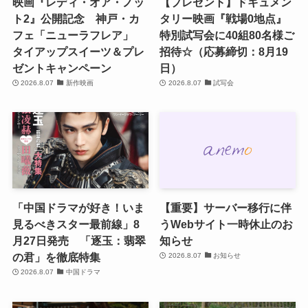
映画『レディ・オア・ノッ
【プレゼント】ドキュメン
ト2』公開記念 神戸・カ
タリー映画『戦場0地点』
フェ「ニューラフレア」
特別試写会に40組80名様ご
タイアップスイーツ＆プレ
招待☆（応募締切：8月19
ゼントキャンペーン
日）
2026.8.07
新作映画
2026.8.07
試写会
「中国ドラマが好き！いま
【重要】サーバー移行に伴
見るべきスター最前線」8
うWebサイト一時休止のお
月27日発売 「逐玉：翡翠
知らせ
の君」を徹底特集
2026.8.07
お知らせ
2026.8.07
中国ドラマ