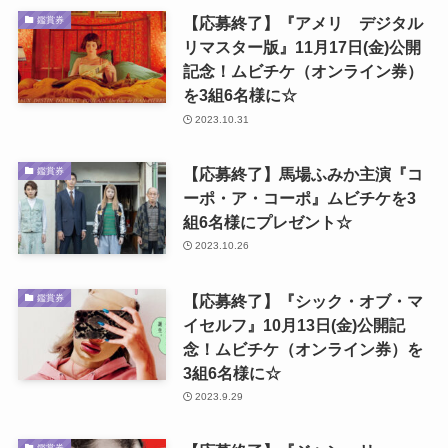
【応募終了】『アメリ デジタル
鑑賞券
リマスター版』11月17日(金)公開
記念！ムビチケ（オンライン券）
を3組6名様に☆
2023.10.31
【応募終了】馬場ふみか主演『コ
鑑賞券
ーポ・ア・コーポ』ムビチケを3
組6名様にプレゼント☆
2023.10.26
【応募終了】『シック・オブ・マ
鑑賞券
イセルフ』10月13日(金)公開記
念！ムビチケ（オンライン券）を
3組6名様に☆
2023.9.29
鑑賞券