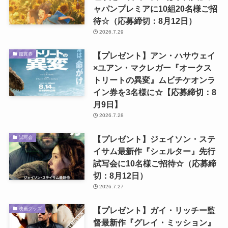
ャパンプレミアに10組20名様ご招
待☆（応募締切：8月12日）
2026.7.29
【プレゼント】アン・ハサウェイ
鑑賞券
×ユアン・マクレガー『オークス
トリートの異変』ムビチケオンラ
イン券を3名様に☆【応募締切：8
月9日】
2026.7.28
【プレゼント】ジェイソン・ステ
試写会
イサム最新作『シェルター』先行
試写会に10名様ご招待☆（応募締
切：8月12日）
2026.7.27
【プレゼント】ガイ・リッチー監
映画グッズ
督最新作『グレイ・ミッション』