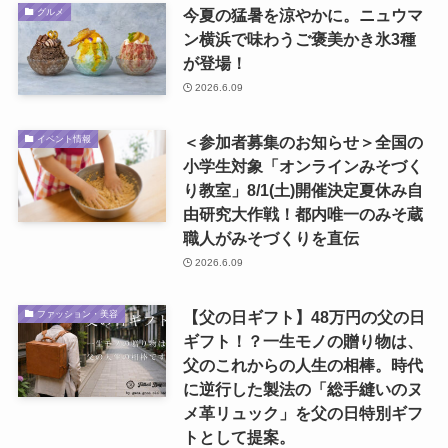
今夏の猛暑を涼やかに。ニュウマ
グルメ
ン横浜で味わうご褒美かき氷3種
が登場！
2026.6.09
＜参加者募集のお知らせ＞全国の
イベント情報
小学生対象「オンラインみそづく
り教室」8/1(土)開催決定夏休み自
由研究大作戦！都内唯一のみそ蔵
職人がみそづくりを直伝
2026.6.09
【父の日ギフト】48万円の父の日
ファッション・美容
ギフト！？一生モノの贈り物は、
父のこれからの人生の相棒。時代
に逆行した製法の「総手縫いのヌ
メ革リュック」を父の日特別ギフ
トとして提案。