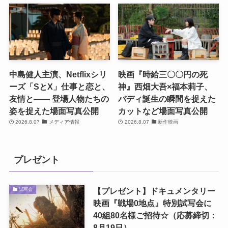
中島健人主演、Netflixシリ
映画『時給三〇〇円の死
ーズ「SとX」仕事と恋と、
神』西畑大吾×福本莉子、
友情と―― 登場人物たちの
バディ誕生の瞬間を捉えた
姿を捉えた場面写真公開
カットなど場面写真公開
2026.8.07
メディア情報
2026.8.07
新作映画
プレゼント
【プレゼント】ドキュメンタリー
試写会
映画『戦場0地点』特別試写会に
40組80名様ご招待☆（応募締切：
8月19日）