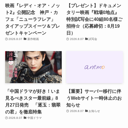
映画『レディ・オア・ノッ
【プレゼント】ドキュメン
ト2』公開記念 神戸・カ
タリー映画『戦場0地点』
フェ「ニューラフレア」
特別試写会に40組80名様ご
タイアップスイーツ＆プレ
招待☆（応募締切：8月19
ゼントキャンペーン
日）
2026.8.07
新作映画
2026.8.07
試写会
「中国ドラマが好き！いま
【重要】サーバー移行に伴
見るべきスター最前線」8
うWebサイト一時休止のお
月27日発売 「逐玉：翡翠
知らせ
の君」を徹底特集
2026.8.07
お知らせ
2026.8.07
中国ドラマ