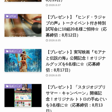
2026.8.07
【プレゼント】『ヒンド・ラジャ
試写会
ブの声』トークイベント付き特別
試写会に10組20名様ご招待☆（応
募締切：8月12日）
2026.8.05
【プレゼント】実写映画『モアナ
映画グッズ
と伝説の海』公開記念！オリジナ
ルグッズを6名様に☆（応募締
切：8月17日）
2026.8.05
【プレゼント】「スタジオジブリ
映画グッズ
サマー・キャンペーン」開催記
念！オリジナル トトロの手ぬぐい
を3名様に☆（応募締切：8月13
日）