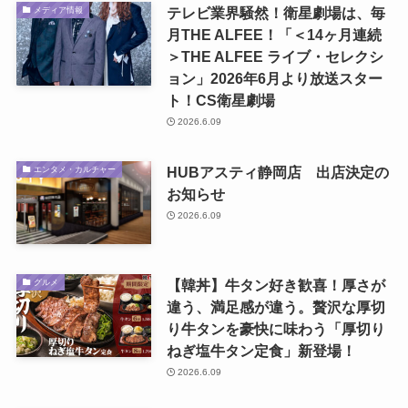
テレビ業界騒然！衛星劇場は、毎
メディア情報
月THE ALFEE！「＜14ヶ月連続
＞THE ALFEE ライブ・セレクシ
ョン」2026年6月より放送スター
ト！CS衛星劇場
2026.6.09
HUBアスティ静岡店 出店決定の
エンタメ・カルチャー
お知らせ
2026.6.09
【韓丼】牛タン好き歓喜！厚さが
グルメ
違う、満足感が違う。贅沢な厚切
り牛タンを豪快に味わう「厚切り
ねぎ塩牛タン定食」新登場！
2026.6.09