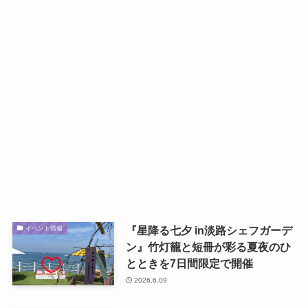
『星降る七夕 in淡路シェフガーデ
イベント情報
ン』竹灯籠と短冊が彩る夏夜のひ
とときを7日間限定で開催
2026.6.09