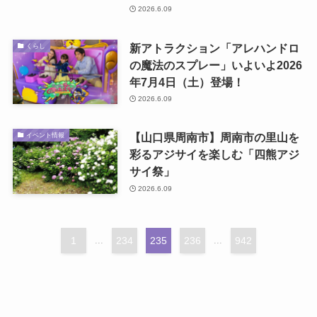
2026.6.09
新アトラクション「アレハンドロ
くらし
の魔法のスプレー」いよいよ2026
年7月4日（土）登場！
2026.6.09
【山口県周南市】周南市の里山を
イベント情報
彩るアジサイを楽しむ「四熊アジ
サイ祭」
2026.6.09
1
...
234
235
236
...
942