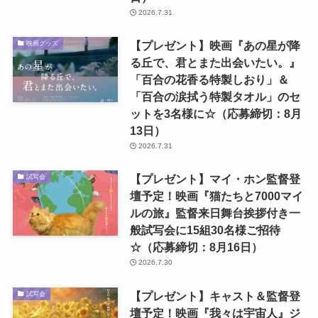
2026.7.31
【プレゼント】映画『あの星が降
映画グッズ
る丘で、君とまた出会いたい。』
「百合の花香る特製しおり」＆
「百合の涙拭う特製タオル」のセ
ットを3名様に☆（応募締切：8月
13日）
2026.7.31
【プレゼント】マイ・ホン監督登
試写会
壇予定！映画『猫たちと7000マイ
ルの旅』監督来日舞台挨拶付き一
般試写会に15組30名様ご招待
☆（応募締切：8月16日）
2026.7.30
【プレゼント】キャスト＆監督登
試写会
壇予定！映画『我々は宇宙人』ジ