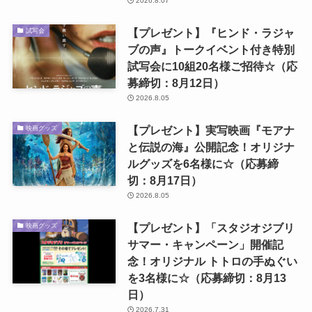
2026.8.07
【プレゼント】『ヒンド・ラジャ
試写会
ブの声』トークイベント付き特別
試写会に10組20名様ご招待☆（応
募締切：8月12日）
2026.8.05
【プレゼント】実写映画『モアナ
映画グッズ
と伝説の海』公開記念！オリジナ
ルグッズを6名様に☆（応募締
切：8月17日）
2026.8.05
【プレゼント】「スタジオジブリ
映画グッズ
サマー・キャンペーン」開催記
念！オリジナル トトロの手ぬぐい
を3名様に☆（応募締切：8月13
日）
2026.7.31