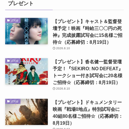
プレゼント
【プレゼント】キャスト＆監督登
試写会
壇予定！映画『時給三〇〇円の死
神』完成披露試写会に15名様ご招
待☆（応募締切：8月19日）
2026.8.10
【プレゼント】沓名健一監督登壇
試写会
予定！『SEKIRO: NO DEFEAT』
トークショー付き試写会に20名様
ご招待☆（応募締切：8月19日）
2026.8.10
【プレゼント】ドキュメンタリー
試写会
映画『戦場0地点』特別試写会に
40組80名様ご招待☆（応募締切：
8月19日）