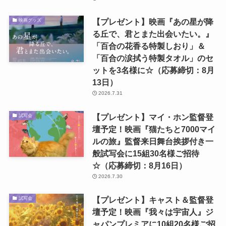
【プレゼント】映画『あの星が降
映画グッズ
る丘で、君とまた出会いたい。』
「百合の花香る特製しおり」＆
「百合の涙拭う特製タオル」のセ
ットを3名様に☆（応募締切：8月
13日）
2026.7.31
【プレゼント】マイ・ホン監督登
試写会
壇予定！映画『猫たちと7000マイ
ルの旅』監督来日舞台挨拶付き一
般試写会に15組30名様ご招待
☆（応募締切：8月16日）
2026.7.30
【プレゼント】キャスト＆監督登
試写会
壇予定！映画『我々は宇宙人』ジ
ャパンプレミアに10組20名様ご招