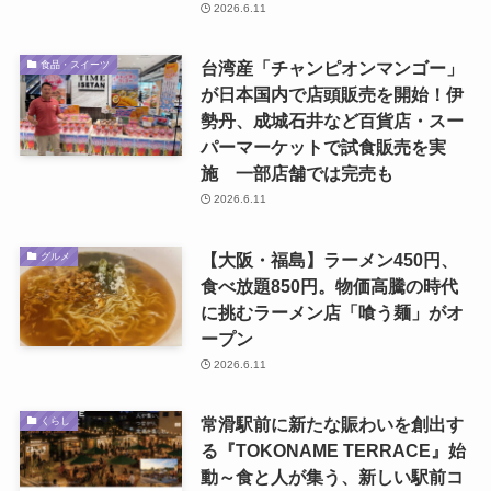
2026.6.11
台湾産「チャンピオンマンゴー」
食品・スイーツ
が日本国内で店頭販売を開始！伊
勢丹、成城石井など百貨店・スー
パーマーケットで試食販売を実
施 一部店舗では完売も
2026.6.11
【大阪・福島】ラーメン450円、
グルメ
食べ放題850円。物価高騰の時代
に挑むラーメン店「喰う麺」がオ
ープン
2026.6.11
常滑駅前に新たな賑わいを創出す
くらし
る『TOKONAME TERRACE』始
動～食と人が集う、新しい駅前コ