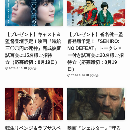
【プレゼント】キャスト＆
【プレゼント】沓名健一監
監督登壇予定！映画『時給
督登壇予定！『SEKIRO:
三〇〇円の死神』完成披露
NO DEFEAT』トークショ
試写会に15名様ご招待
ー付き試写会に20名様ご招
☆（応募締切：8月19日）
待☆（応募締切：8月19
日）
2026.8.10
試写会
2026.8.10
試写会
転生リベンジ＆ラブサスペ
映画『シェルター』“守る