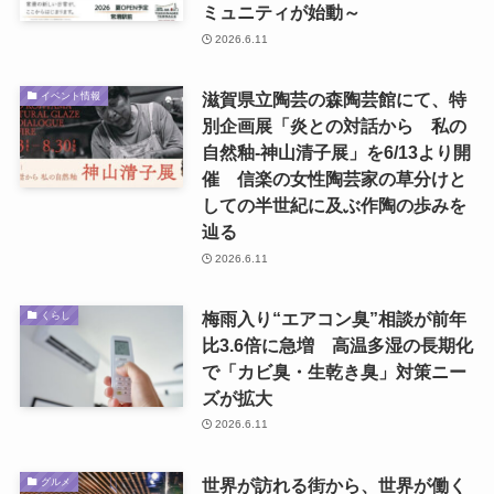
ミュニティが始動～
2026.6.11
滋賀県立陶芸の森陶芸館にて、特
イベント情報
別企画展「炎との対話から 私の
自然釉-神山清子展」を6/13より開
催 信楽の女性陶芸家の草分けと
しての半世紀に及ぶ作陶の歩みを
辿る
2026.6.11
梅雨入り“エアコン臭”相談が前年
くらし
比3.6倍に急増 高温多湿の長期化
で「カビ臭・生乾き臭」対策ニー
ズが拡大
2026.6.11
世界が訪れる街から、世界が働く
グルメ