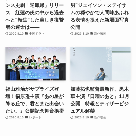
ンス史劇「迎鳳帰」リリー
男”ジェイソン・ステイサ
ス 紅蓮の炎の中から過去
ムの穏やかで人間味あふれ
へと“転生”した美しき復讐
る表情を捉えた新場面写真
者の運命は――
公開
2026.8.10
中国ドラマ
2026.8.10
新作映画
福山雅治がサプライズ登
加藤拓也監督最新作、黒木
壇！福原遥主演『あの星が
華主演『日曜のあと』11月
降る丘で、君とまた出会い
公開 特報とティザービジ
たい。』公開記念舞台挨拶
ュアル解禁
2026.8.10
レポート
2026.8.10
新作映画