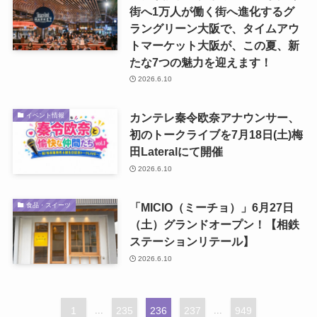
街へ1万人が働く街へ進化するグ
ラングリーン大阪で、タイムアウ
トマーケット大阪が、この夏、新
たな7つの魅力を迎えます！
2026.6.10
カンテレ秦令欧奈アナウンサー、
イベント情報
初のトークライブを7月18日(土)梅
田Lateralにて開催
2026.6.10
「MICIO（ミーチョ）」6月27日
食品・スイーツ
（土）グランドオープン！【相鉄
ステーションリテール】
2026.6.10
1
...
235
236
237
...
949