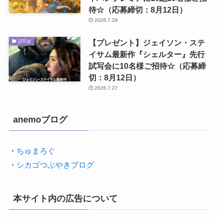
待☆（応募締切：8月12日）
2026.7.29
【プレゼント】ジェイソン・ステ
試写会
イサム最新作『シェルター』先行
試写会に10名様ご招待☆（応募締
切：8月12日）
2026.7.27
anemoブログ
・
ちゅまろぐ
・
シカゴつぶやきブログ
本サイト内の広告について