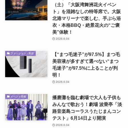
（土）「大阪湾舞洲花火イベン
ト」を混雑なしの特等席で。大阪
北港マリーナで楽しむ、手ぶら浴
衣・本格BBQ・絶景花火の“ご褒
美”体験！
2026.6.04
【“まつ毛迷子”が97.5%】まつ毛
ファッション・美容
美容液が多すぎて選べない“まつ
毛迷子”が97.5%に上ることが判
明！
2026.6.04
播磨灘を臨む劇場で大人も子供も
イベント情報
みんなで歌おう！劇場 波乗亭「淡
路音楽島コーラスうたじまんコン
テスト」6月14日より開演
2026.6.04