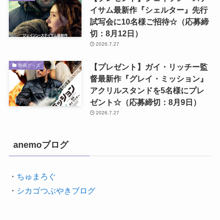
イサム最新作『シェルター』先行
試写会に10名様ご招待☆（応募締
切：8月12日）
2026.7.27
【プレゼント】ガイ・リッチー監
映画グッズ
督最新作『グレイ・ミッション』
アクリルスタンドを5名様にプレ
ゼント☆（応募締切：8月9日）
2026.7.27
anemoブログ
・
ちゅまろぐ
・
シカゴつぶやきブログ