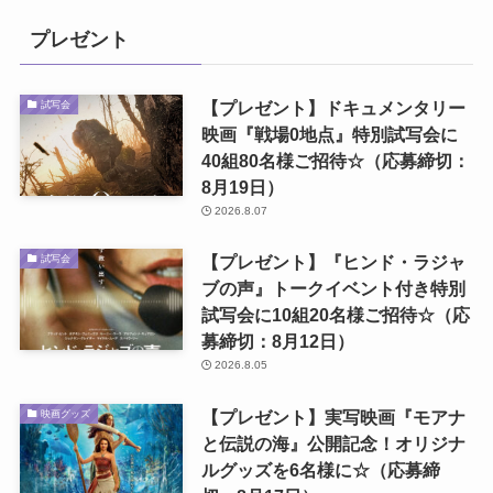
プレゼント
【プレゼント】ドキュメンタリー
試写会
映画『戦場0地点』特別試写会に
40組80名様ご招待☆（応募締切：
8月19日）
2026.8.07
【プレゼント】『ヒンド・ラジャ
試写会
ブの声』トークイベント付き特別
試写会に10組20名様ご招待☆（応
募締切：8月12日）
2026.8.05
【プレゼント】実写映画『モアナ
映画グッズ
と伝説の海』公開記念！オリジナ
ルグッズを6名様に☆（応募締