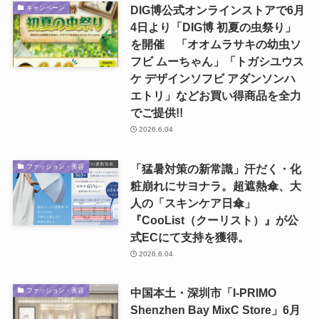
DIG博公式オンラインストアで6月
キャンペーン
4日より「DIG博 初夏の虫祭り」
を開催 「オオムラサキの幼虫ソ
フビ ムーちゃん」「トガシユウス
ケ デザインソフビ アダンソンハ
エトリ」などお買い得商品を全力
でご提供!!
2026.6.04
「猛暑対策の新常識」汗だく・化
ファッション・美容
粧崩れにサヨナラ。超遮熱傘、大
人の「スキンケア日傘」
『CooList（クーリスト）』が公
式ECにて支持を獲得。
2026.6.04
中国本土・深圳市「I-PRIMO
ファッション・美容
Shenzhen Bay MixC Store」6月