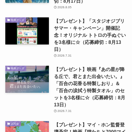
切：8月17日）
2026.8.05
【プレゼント】「スタジオジブリ
映画グッズ
サマー・キャンペーン」開催記
念！オリジナル トトロの手ぬぐい
を3名様に☆（応募締切：8月13
日）
2026.7.31
【プレゼント】映画『あの星が降
映画グッズ
る丘で、君とまた出会いたい。』
「百合の花香る特製しおり」＆
「百合の涙拭う特製タオル」のセ
ットを3名様に☆（応募締切：8月
13日）
2026.7.31
【プレゼント】マイ・ホン監督登
試写会
壇予定！映画『猫たちと7000マイ