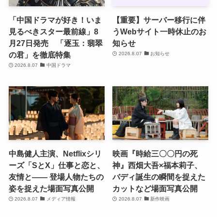
「中国ドラマが好き！いま
【重要】サーバー移行に伴
見るべきスター最前線」8
うWebサイト一時休止のお
月27日発売 「逐玉：翡翠
知らせ
の君」を徹底特集
2026.8.07
お知らせ
2026.8.07
中国ドラマ
中島健人主演、Netflixシリ
映画『時給三〇〇円の死
ーズ「SとX」仕事と恋と、
神』西畑大吾×福本莉子、
友情と―― 登場人物たちの
バディ誕生の瞬間を捉えた
姿を捉えた場面写真公開
カットなど場面写真公開
2026.8.07
メディア情報
2026.8.07
新作映画