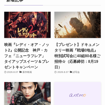
新着記事
映画『レディ・オア・ノッ
【プレゼント】ドキュメン
ト2』公開記念 神戸・カ
タリー映画『戦場0地点』
フェ「ニューラフレア」
特別試写会に40組80名様ご
タイアップスイーツ＆プレ
招待☆（応募締切：8月19
ゼントキャンペーン
日）
2026.8.07
新作映画
2026.8.07
試写会