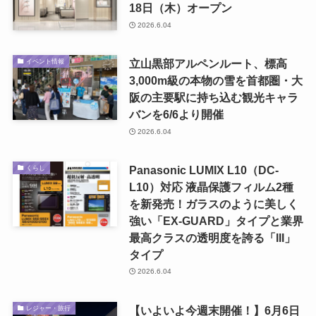
18日（木）オープン
2026.6.04
立山黒部アルペンルート、標高
イベント情報
3,000m級の本物の雪を首都圏・大
阪の主要駅に持ち込む観光キャラ
バンを6/6より開催
2026.6.04
Panasonic LUMIX L10（DC-
くらし
L10）対応 液晶保護フィルム2種
を新発売！ガラスのように美しく
強い「EX-GUARD」タイプと業界
最高クラスの透明度を誇る「III」
タイプ
2026.6.04
【いよいよ今週末開催！】6月6日
レジャー・旅行