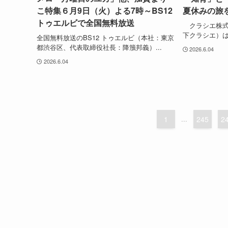
こ特集６月9日（火）よる7時～BS12
夏休みの旅
トゥエルビで全国無料放送
クラシエ株式
下クラシエ）は
全国無料放送のBS12 トゥエルビ（本社：東京
都渋谷区、代表取締役社長：降籏邦義）...
2026.6.04
2026.6.04
1
...
245
2