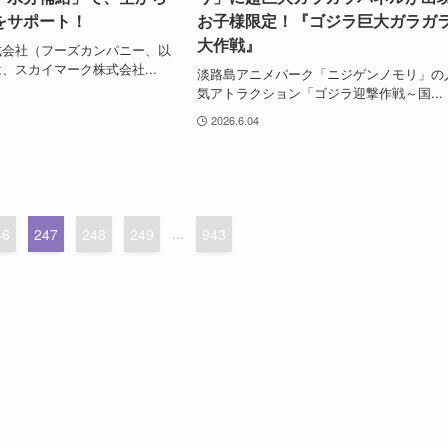
をサポート！
お子様限定！『ゴジラ巨大ガラガ
大作戦』
会社（フーズカンパニー、以
、スカイマーク株式会社...
淡路島アニメパーク「ニジゲンノモリ」の
気アトラクション「ゴジラ迎撃作戦～国...
2026.6.04
46
247
248
249
...
943