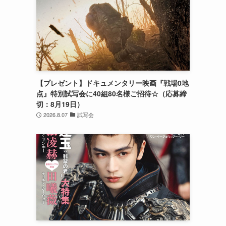
【プレゼント】ドキュメンタリー映画『戦場0地
点』特別試写会に40組80名様ご招待☆（応募締
切：8月19日）
2026.8.07
試写会