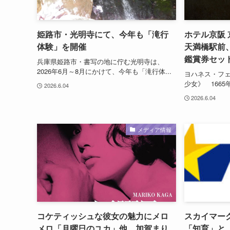
姫路市・光明寺にて、今年も「滝行
ホテル京阪 
体験」を開催
天満橋駅前
鑑賞券セッ
兵庫県姫路市・書写の地に佇む光明寺は、
2026年6月～8月にかけて、今年も「滝行体...
ヨハネス・フ
少女》 1665
2026.6.04
2026.6.04
メディア情報
コケティッシュな彼女の魅力にメロ
スカイマーク
メロ「月曜日のユカ」他、加賀まり
「知育」と