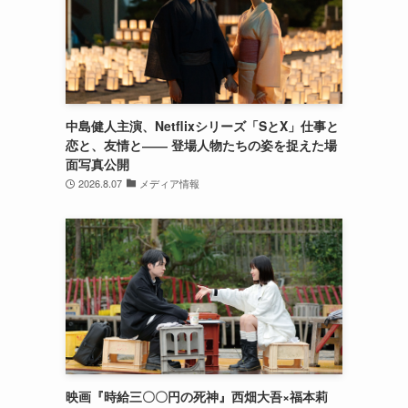
中島健人主演、Netflixシリーズ「SとX」仕事と
恋と、友情と―― 登場人物たちの姿を捉えた場
面写真公開
2026.8.07
メディア情報
映画『時給三〇〇円の死神』西畑大吾×福本莉