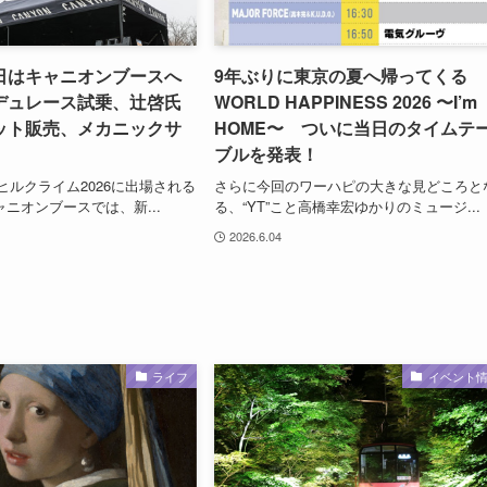
日はキャニオンブースへ
9年ぶりに東京の夏へ帰ってくる
デュレース試乗、辻啓氏
WORLD HAPPINESS 2026 〜I’m
ット販売、メカニックサ
HOME〜 ついに当日のタイムテ
ブルを発表！
士ヒルクライム2026に出場される
さらに今回のワーハピの大きな見どころと
ャニオンブースでは、新...
る、“YT”こと高橋幸宏ゆかりのミュージ...
2026.6.04
ライフ
イベント