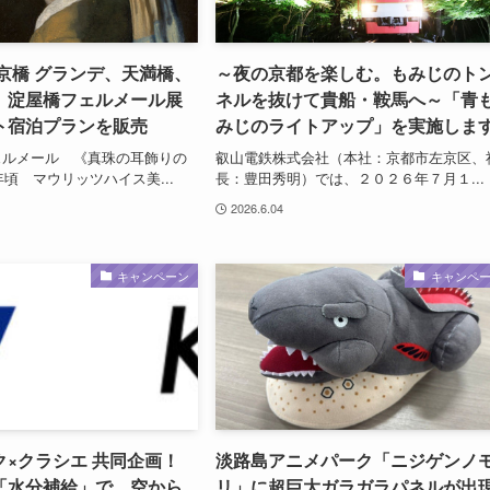
京橋 グランデ、天満橋、
～夜の京都を楽しむ。もみじのト
、淀屋橋フェルメール展
ネルを抜けて貴船・鞍馬へ～「青
ト宿泊プランを販売
みじのライトアップ」を実施しま
ェルメール 《真珠の耳飾りの
叡山電鉄株式会社（本社：京都市左京区、
年頃 マウリッツハイス美...
長：豊田秀明）では、２０２６年７月１...
2026.6.04
キャンペーン
キャンペ
×クラシエ 共同企画！
淡路島アニメパーク「ニジゲンノ
「水分補給」で、空から
リ」に超巨大ガラガラパネルが出現