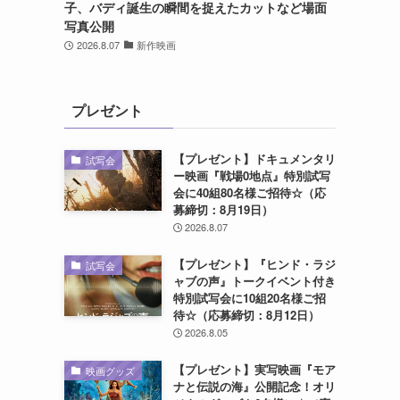
子、バディ誕生の瞬間を捉えたカットなど場面
写真公開
2026.8.07
新作映画
プレゼント
【プレゼント】ドキュメンタリ
試写会
ー映画『戦場0地点』特別試写
会に40組80名様ご招待☆（応
募締切：8月19日）
2026.8.07
【プレゼント】『ヒンド・ラジ
試写会
ャブの声』トークイベント付き
特別試写会に10組20名様ご招
待☆（応募締切：8月12日）
2026.8.05
【プレゼント】実写映画『モア
映画グッズ
ナと伝説の海』公開記念！オリ