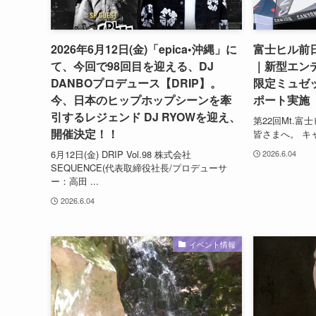
2026年6月12日(金)「epica•沖縄」に
富士ヒル前
て、今回で98回目を迎える、DJ
｜新型エン
DANBOプロデュース【DRIP】。
限定ミュゼ
今、日本のヒップホップシーンを牽
ポート実施
引するレジェンド DJ RYOWを迎え、
第22回Mt.富
開催決定！！
皆さまへ。 キ
6月12日(金) DRIP Vol.98 株式会社
2026.6.04
SEQUENCE(代表取締役社長/プロデューサ
ー：高田 ...
2026.6.04
イベント情報