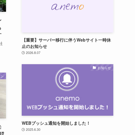
ン
も
す
【重要】サーバー移行に伴うWebサイト一時休
社
止のお知らせ
2026.8.07
お知らせ
ーン
WEBプッシュ通知を開始しました！
モ
2025.6.30
⁉