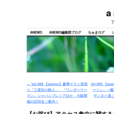
a
ANEMO
ANEMO編集部ブログ
ちゅまログ
←
Vol.488 【anemo】豪華ゲスト登壇
Vol.489 
☆『三度目の殺人』、『ワンダーウー
ーソン』一般
マン』ジャパンプレミアほか、大阪開
ザンヌと過
催の試写会ご案内！
【お詫び】アクセス集中に関する