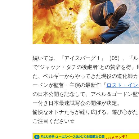
続いては、『アイスバーグ！』（05）、『ル
で“ジャック・タチの後継者”との賛辞を得、
た、ベルギーからやってきた現役の道化師カ
ードンが監督・主演の最新作『
ロスト・イン
の日本公開を記念して、アベル＆ゴードン監
ー付き日本最速試写会の開催が決定。
愉快なオトナたちが繰り広げる、遊び心がた
ご注目ください☆