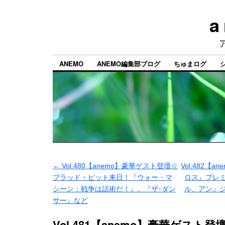
a
ANEMO
ANEMO編集部ブログ
ちゅまログ
←
Vol.480【anemo】豪華ゲスト登壇☆
Vol.482【
ブラッド・ピット来日！『ウォー・マ
ロス』プレ
シーン：戦争は話術だ！』、『ザ･ダン
ル、アン』
サー』など
Vol.481【anemo】豪華ゲスト