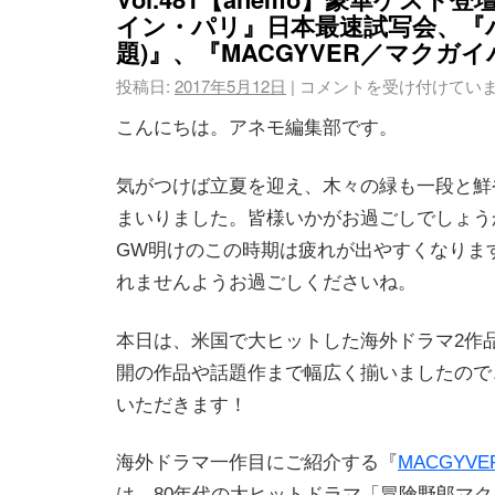
イン・パリ』日本最速試写会、『
題)』、『MACGYVER／マクガ
投稿日:
2017年5月12日
|
コメントを受け付けてい
こんにちは。アネモ編集部です。
気がつけば立夏を迎え、木々の緑も一段と鮮
まいりました。皆様いかがお過ごしでしょう
GW明けのこの時期は疲れが出やすくなりま
れませんようお過ごしくださいね。
本日は、米国で大ヒットした海外ドラマ2作
開の作品や話題作まで幅広く揃いましたので
いただきます！
海外ドラマ一作目にご紹介する『
MACGYV
は、80年代の大ヒットドラマ「冒険野郎マク