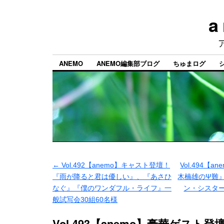
a
ANEMO
ANEMO編集部ブログ
ちゅまログ
←
Vol.492【anemo】キャスト登壇！
Vol.494【
『雨が降ると君は優しい』、『あさひ
木楠雄のΨ難
なぐ』『僕のワンダフル・ライフ』一
ン・シスタ
般試写会30組60名様
Vol.493【anemo】豪華ゲスト