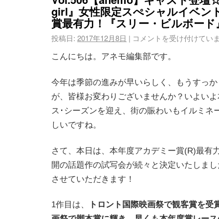
girl』女性限定スぺシャルイベ
賞最有力！『スリー・ビルボード
投稿日:
2017年12月8日
|
コメントを受け付けてい
こんにちは。アネモ編集部です。
今年は季節の進みが早いらしく、もうすっか
が、皆様お変わりございませんか？いよいよ
ス･シーズンを迎え、街の賑わいもイルミネ
しいですね。
さて、本日は、本年度アカデミー賞(R)最有
開の話題作の試写会が続々と決定いたしまし
させていただきます！
1作目は、
トロント国際映画祭で観客賞を受
画祭で脚本賞に輝き、早くも本年度賞レース