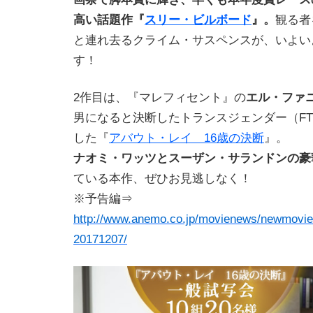
高い話題作『
スリー・ビルボード
』。
観る者
と連れ去るクライム・サスペンスが、いよい
す！
2作目は、『マレフィセント』の
エル・ファ
男になると決断したトランスジェンダー（F
した『
アバウト・レイ 16歳の決断
』。
ナオミ・ワッツとスーザン・サランドンの豪
ている本作、ぜひお見逃しなく！
※予告編⇒
http://www.anemo.co.jp/movienews/newmovie
20171207/