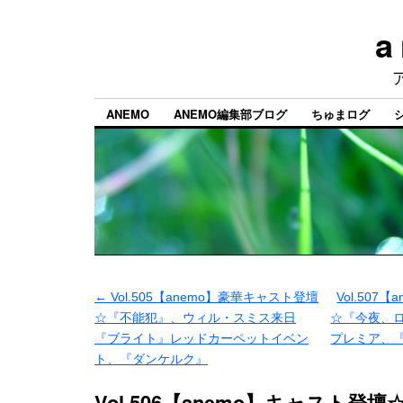
a
ANEMO
ANEMO編集部ブログ
ちゅまログ
←
Vol.505【anemo】豪華キャスト登壇
Vol.507
☆『不能犯』、ウィル・スミス来日
☆『今夜、
『ブライト』レッドカーペットイベン
プレミア、
ト、『ダンケルク』
Vol.506【anemo】キャスト登