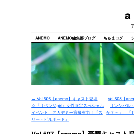
a
ANEMO
ANEMO編集部ブログ
ちゅまログ
←
Vol.506【anemo】キャスト登壇
Vol.508【
☆『リベンジgirl』女性限定スぺシャル
リンシパル
イベント、アカデミー賞最有力！『ス
か？～』、『TH
リー・ビルボード』
Vol.507【anemo】豪華キャス