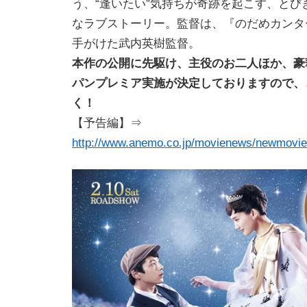
う、“逢いたい”気持ちが奇跡を起こす、とび
なラブストーリー。監督は、『のだめカンタ
手がけた武内英樹監督。
本作の公開に先駆け、主役のお二人ほか、豪
パンプレミア実施が決定しておりますので、
く！
【予告編】⇒
http://www.anemo.co.jp/movienews/newmovi