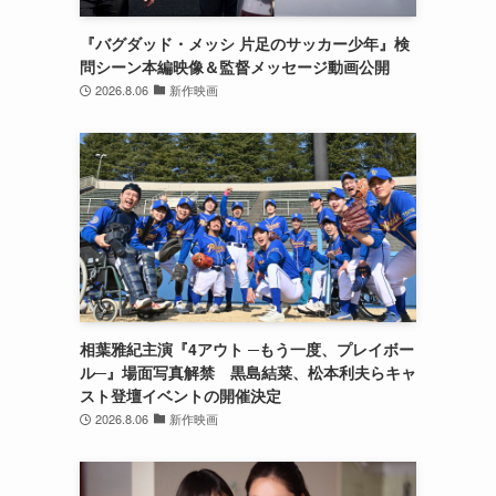
『バグダッド・メッシ 片足のサッカー少年』検
問シーン本編映像＆監督メッセージ動画公開
2026.8.06
新作映画
相葉雅紀主演『4アウト ─もう一度、プレイボー
ル─』場面写真解禁 黒島結菜、松本利夫らキャ
スト登壇イベントの開催決定
2026.8.06
新作映画