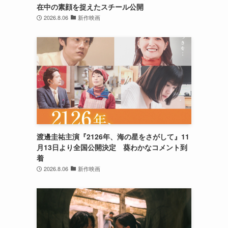
在中の素顔を捉えたスチール公開
2026.8.06
新作映画
渡邊圭祐主演『2126年、海の星をさがして』11
月13日より全国公開決定 葵わかなコメント到
着
2026.8.06
新作映画