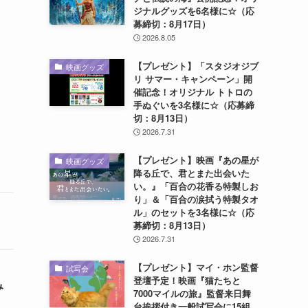
ジナルグッズを6名様に☆（応
募締切：8月17日）
2026.8.05
【プレゼント】「スタジオジブ
映画グッズ
リ サマー・キャンペーン」開
催記念！オリジナル トトロの
手ぬぐいを3名様に☆（応募締
切：8月13日）
2026.7.31
【プレゼント】映画『あの星が
映画グッズ
降る丘で、君とまた出会いた
い。』「百合の花香る特製しお
り」＆「百合の涙拭う特製タオ
ル」のセットを3名様に☆（応
募締切：8月13日）
2026.7.31
【プレゼント】マイ・ホン監督
試写会
登壇予定！映画『猫たちと
み
7000マイルの旅』監督来日舞
台挨拶付き一般試写会に15組