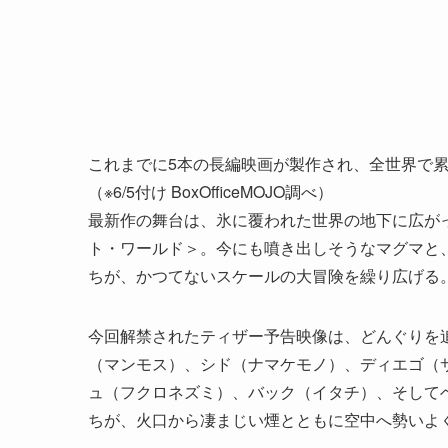
これまでに5本の長編映画が製作され、全世界で累計
（※6/5付け BoxOfficeMOJO調べ）
最新作の舞台は、氷に覆われた世界の地下に広が
ト・ワールド＞。今にも噴き出しそうなマグマと
ちが、かつてないスケールの大冒険を繰り広げる
今回解禁されたティザー予告映像は、どんぐりを
（マンモス）、シド（ナマケモノ）、ディエゴ（
ュ（フクロネズミ）、バック（イタチ）、そして
ちが、火口から凄まじい煙とともに空中へ勢いよ