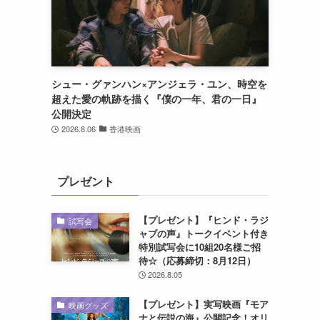
シュー・グァンハン×アンジェラ・ユン、時空を
超えた愛の軌跡を描く『僕の一年、君の一日』
公開決定
2026.8.06
香港映画
プレゼント
【プレゼント】『ヒンド・ラジ
試写会
ャブの声』トークイベント付き
特別試写会に10組20名様ご招
待☆（応募締切：8月12日）
2026.8.05
【プレゼント】実写映画『モア
映画グッズ
ナと伝説の海』公開記念！オリ