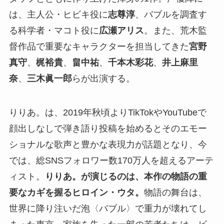
は、主人公・ヒビキ役に
志尊淳
、バブルを調査す
る科学者・マコト役に
広瀬アリス
。また、荒木監
督作品で重要なキャラクターを担当してきた
宮野
真守
、
梶裕貴
、
畠中祐
、
千本木彩花
、
井上麻里
奈
、
三木眞一郎
らが出演する。
りりあ。は、2019年秋頃よりTikTokやYouTubeで
顔出しなしで弾き語り投稿を始めるとそのエモー
ショナルな歌声と豊かな表現力が話題となり、今
では、総SNSフォロワー数170万人を超えるアーテ
ィスト。
りりあ。が演じるのは、本作の物語の重
要なカギを握るヒロイン・ウタ。
物語の舞台は、
世界に降り注いだ泡〈バブル〉で重力が壊れてし