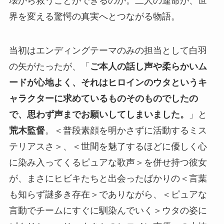
壊から救うことができるのか。二人の運命が、世
界を変える驚愕の真実へとつながる物語。
当初はエンディングテーマのみの担当として白羽
の矢がたったが、「
ご本人の話し声や柔らかいム
ードが心地よく、それはヒロインのウタというキ
ャラクターに求めているものそのものでしたの
で、思わず声までお願いしてしまいました。
」と
荒木監督
。＜普段素顔を明かさずに活動するミス
テリアスさ＞、＜世間を魅了するほどに優しく心
に染み入ってくるピュアな歌声＞を併せ持つ彼女
が、まさにヒビキたちと出会ったばかりの＜言葉
も知らず謎多き存在＞でありながら、＜ピュアな
言動でチームにすぐに馴染んでいく＞ウタの姿に