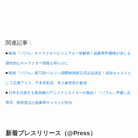
関連記事：
■
映画『バブル』キャラクタービジュアル一挙解禁！超豪華声優陣が演じる
個性的なキャラクター情報も明らかに
■
映画『バブル』第72回ベルリン国際映画祭正式出品決定！追加キャストと
して広瀬アリス、千本木彩花、井上麻里奈が参加
■
日本を代表する最高峰のアニメクリエイターが集結！『バブル』声優に志
尊淳、梶裕貴ほか超豪華キャストが担当
新着プレスリリース（@Press）