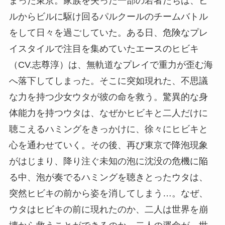
まった東京。家族を失った一部の若者たちは、ビ
ルからビルに駆け回るパルクールのチームバトル
をして日々を過ごしていた。ある日、危険なプレ
イスタイルで注目を集めていたエースのヒビキ
（CV.志尊淳）は、無軌道なプレイで重力が歪む海
へ落下してしまった。そこに突如現れた、不思議
な力を持つ少女ウタが彼の命を救う。驚異的な身
体能力を持つウタは、なぜかヒビキと二人だけに
聴こえるハミングをきっかけに、徐々にヒビキと
心を通わせていく。その後、再び東京で降泡現象
がはじまり、降り注ぐ未知の泡に沈没の危機に陥
る中、泡が奏でるハミングを聴きとったウタは、
突然ヒビキの前から姿を消してしまう…。なぜ、
ウタはヒビキの前に現れたのか、二人は世界を崩