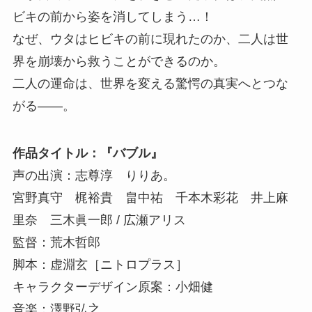
ビキの前から姿を消してしまう…！
なぜ、ウタはヒビキの前に現れたのか、二人は世
界を崩壊から救うことができるのか。
二人の運命は、世界を変える驚愕の真実へとつな
がる――。
作品タイトル：『バブル』
声の出演：志尊淳 りりあ。
宮野真守 梶裕貴 畠中祐 千本木彩花 井上麻
里奈 三木眞一郎 / 広瀬アリス
監督：荒木哲郎
脚本：虚淵玄［ニトロプラス］
キャラクターデザイン原案：小畑健
音楽：澤野弘之