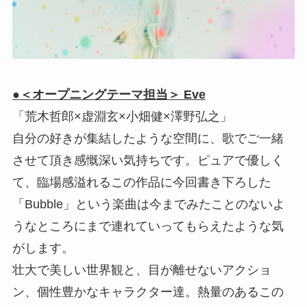
●＜オープニングテーマ担当＞ Eve
「荒木哲郎×虚淵玄×小畑健×澤野弘之」
自分の好きが集結したような空間に、歌でご一緒
させて頂き感慨深い気持ちです。ピュアで優しく
て、臨場感溢れるこの作品に今回書き下ろした
「Bubble」という楽曲は今までみたことのないよ
うなところにまで連れていってもらえたような気
がします。
壮大で美しい世界観と、目が離せないアクショ
ン、個性豊かなキャラクター達。熱量のあるこの