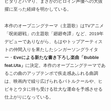
ピタリとハマり、まさかのヒロイン声優への大抜
擢に至った経緯を明かしている。
本作のオープニングテーマ（主題歌）はTVアニメ
「呪術廻戦」の主題歌「廻廻奇譚」など、2019年
デビューでありながら、もはやトップアーティス
トの仲間入りを果たしたシンガーソングライタ
ー・
Eveによる新たな書き下ろし楽曲「Bubble
feat.Uta」
に決定。本作のオープニングテーマであ
るこの曲のアップテンポで疾走感あふれる曲調
は、映画内で繰り広げられるバトルクールや、ヒ
ビキとウタに待ち受ける壮大な運命を予感させる
仕上がりになっている。