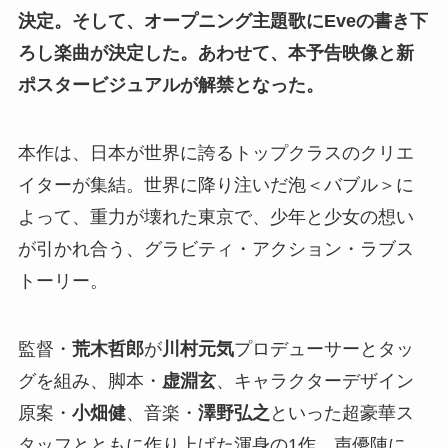
決定。そして、オープニング主題歌にEveの書き下
ろし楽曲が決定した。あわせて、本予告映像と新
ポスタービジュアルが解禁となった。
本作は、日本が世界に誇るトップクラスのクリエ
イターが集結。世界に降り注いだ泡＜バブル＞に
よって、重力が壊れた東京で、少年と少女の想い
が引かれ合う、グラビティ・アクション・ラブス
トーリー。
監督・
荒木哲郎
が
川村元気
プロデューサーとタッ
グを組み、脚本・
虚淵玄
、キャラクターデザイン
原案・
小畑健
、音楽・
澤野弘之
といった超豪華ス
タッフとともに作り上げた渾身の1作。声優陣に