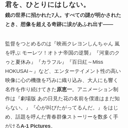
君を、ひとりにはしない。
鏡の世界に招かれた7人。すべての謎が明かされた
とき、想像を超える奇跡に涙があふれ出す――
監督をつとめるのは『映画クレヨンしんちゃん 嵐
を呼ぶ モーレツ！オトナ帝国の逆襲』『河童のク
ゥと夏休み』『カラフル』『百日紅～Miss
HOKUSAI～』など、エンターテイメント性の高い
映像に心の機微を巧みに織り込み、大人にも響く
名作を作り続けてきた
原恵一
。アニメーション制
作は『劇場版 あの日見た花の名前を僕達はまだ知
らない。』『心が叫びたがってるんだ。』をはじ
め、話題を呼んだ青春群像ストーリーを数多く手
がける
A-1 Pictures
。