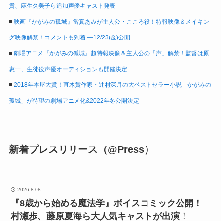
貴、麻生久美子ら追加声優キャスト発表
■
映画『かがみの孤城』當真あみが主人公・こころ役！特報映像＆メイキン
グ映像解禁！コメントも到着 ―12/23(金)公開
■
劇場アニメ『かがみの孤城』超特報映像＆主人公の「声」解禁！監督は原
恵一、生徒役声優オーディションも開催決定
■
2018年本屋大賞！直木賞作家・辻村深月の大ベストセラー小説「かがみの
孤城」が待望の劇場アニメ化&2022年冬公開決定
新着プレスリリース（@Press）
2026.8.08
『8歳から始める魔法学』ボイスコミック公開！
村瀬歩、藤原夏海ら大人気キャストが出演！