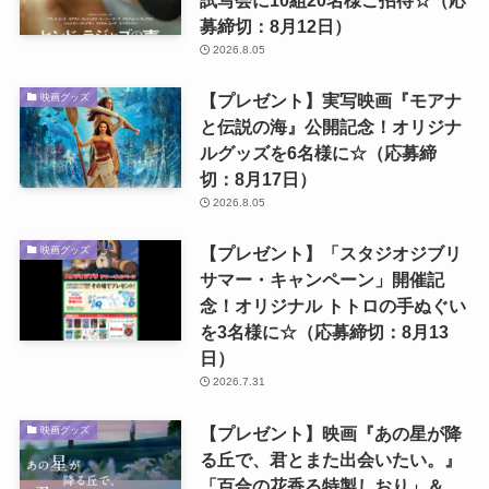
募締切：8月12日）
2026.8.05
【プレゼント】実写映画『モアナ
映画グッズ
と伝説の海』公開記念！オリジナ
ルグッズを6名様に☆（応募締
切：8月17日）
2026.8.05
【プレゼント】「スタジオジブリ
映画グッズ
サマー・キャンペーン」開催記
念！オリジナル トトロの手ぬぐい
を3名様に☆（応募締切：8月13
日）
2026.7.31
【プレゼント】映画『あの星が降
映画グッズ
る丘で、君とまた出会いたい。』
「百合の花香る特製しおり」＆