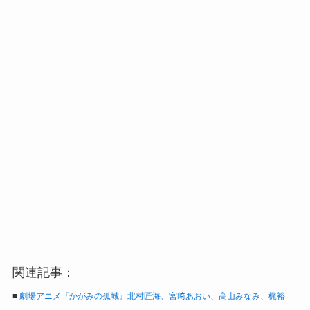
関連記事：
■
劇場アニメ『かがみの孤城』北村匠海、宮﨑あおい、高山みなみ、梶裕