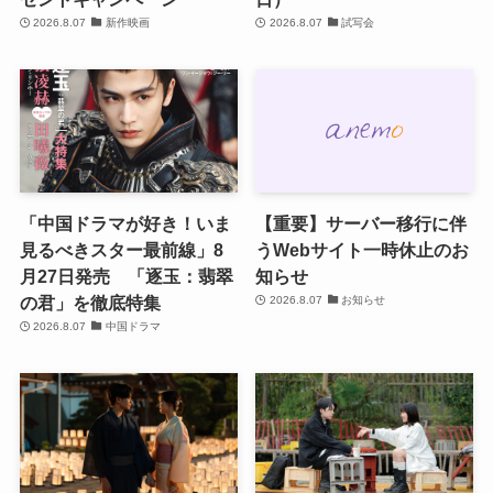
2026.8.07
新作映画
2026.8.07
試写会
「中国ドラマが好き！いま
【重要】サーバー移行に伴
見るべきスター最前線」8
うWebサイト一時休止のお
月27日発売 「逐玉：翡翠
知らせ
の君」を徹底特集
2026.8.07
お知らせ
2026.8.07
中国ドラマ