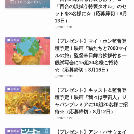
「百合の涙拭う特製タオル」のセ
ットを3名様に☆（応募締切：8月
13日）
2026.7.31
【プレゼント】マイ・ホン監督登
試写会
壇予定！映画『猫たちと7000マイ
ルの旅』監督来日舞台挨拶付き一
般試写会に15組30名様ご招待
☆（応募締切：8月16日）
2026.7.30
【プレゼント】キャスト＆監督登
試写会
壇予定！映画『我々は宇宙人』ジ
ャパンプレミアに10組20名様ご招
待☆（応募締切：8月12日）
2026.7.29
【プレゼント】アン・ハサウェイ
鑑賞券