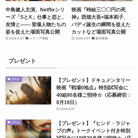
中島健人主演、Netflixシリ
映画『時給三〇〇円の死
ーズ「SとX」仕事と恋と、
神』西畑大吾×福本莉子、
友情と―― 登場人物たちの
バディ誕生の瞬間を捉えた
姿を捉えた場面写真公開
カットなど場面写真公開
2026.8.07
メディア情報
2026.8.07
新作映画
プレゼント
【プレゼント】ドキュメンタリー
試写会
映画『戦場0地点』特別試写会に
40組80名様ご招待☆（応募締切：
8月19日）
2026.8.07
【プレゼント】『ヒンド・ラジャ
試写会
ブの声』トークイベント付き特別
試写会に10組20名様ご招待☆（応