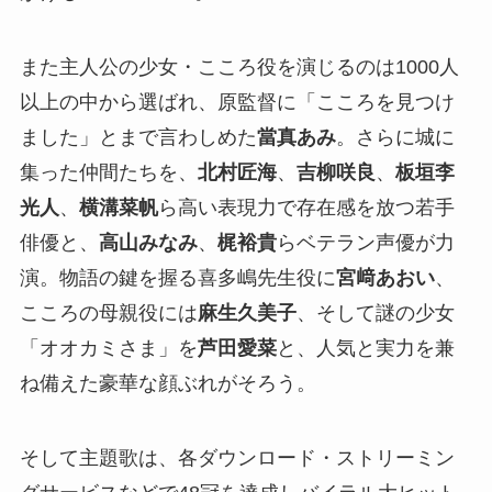
また主人公の少女・こころ役を演じるのは1000人
以上の中から選ばれ、原監督に「こころを見つけ
ました」とまで言わしめた
當真あみ
。さらに城に
集った仲間たちを、
北村匠海
、
吉柳咲良
、
板垣李
光人
、
横溝菜帆
ら高い表現力で存在感を放つ若手
俳優と、
高山みなみ
、
梶裕貴
らベテラン声優が力
演。物語の鍵を握る喜多嶋先生役に
宮﨑あおい
、
こころの母親役には
麻生久美子
、そして謎の少女
「オオカミさま」を
芦田愛菜
と、人気と実力を兼
ね備えた豪華な顔ぶれがそろう。
そして主題歌は、各ダウンロード・ストリーミン