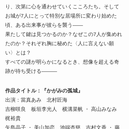
り、次第に心を通わせていくこころたち。そして
お城が7人にとって特別な居場所に変わり始めた
頃、ある出来事が彼らを襲う――
果たして鍵は見つかるのか？なぜこの7人が集めれ
たのか？それぞれ胸に秘めた〈人に言えない願
い〉とは？
すべての謎が明らかになるとき、想像を超える奇
跡が待ち受ける―――
作品タイトル：『かがみの孤城』
出演：當真あみ 北村匠海
吉柳咲良 板垣李光人 横溝菜帆 ・ 高山みなみ
梶裕貴
矢島晶子 ・ 美山加恋 池端杏慈 吉村文香 ・ 藤