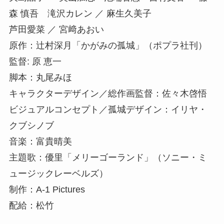
森 慎吾 滝沢カレン ／ 麻生久美子
芦田愛菜 ／ 宮﨑あおい
原作：辻村深月「かがみの孤城」（ポプラ社刊）
監督: 原 恵一
脚本：丸尾みほ
キャラクターデザイン／総作画監督：佐々木啓悟
ビジュアルコンセプト／孤城デザイン：イリヤ・
クブシノブ
音楽：富貴晴美
主題歌：優里「メリーゴーランド」（ソニー・ミ
ュージックレーベルズ）
制作：A-1 Pictures
配給：松竹