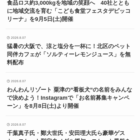
食品ロス約3,000kgを地域の笑顔へ 40社ととも
に地域交流を育む「こども食堂フェスタデピッコ
リーナ」を9月5日(土)開催
2026.8.07
猛暑の大阪で、涼と塩分を一杯に！北区のペット
同伴カフェが「ソルティーレモンジュース」を無
料配布
2026.8.07
わんわんリゾート 粟津の”看板犬”の名前をみんな
で決めよう！Instagramで「お名前募集キャンペ
ーン」を8月8日(土)より開催
2026.8.07
千葉真子氏・鄭大世氏・安田理大氏ら豪華ゲス