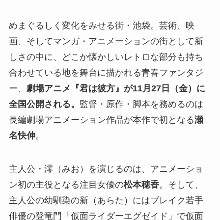
めまぐるしく変化をみせる街・池袋。芸術、映
画、そしてマンガ・アニメーションの街として新
しさの中に、どこか懐かしいレトロな部分も持ち
合わせている地を舞台に描かれる青春ファンタジ
ー、
劇場アニメ『君は彼方』が11月27日（金）に
全国公開される。
監督・原作・脚本を務めるのは
長編劇場アニメーション作品が本作で初となる
瀬
名快伸
。
主人公・澪（みお）を演じるのは、アニメーショ
ン初の主役となる注目女優の
松本穂香
。そして、
主人公の幼馴染の新（あらた）にはブレイク若手
俳優の登竜門「仮面ライダーエグゼイド」で仮面