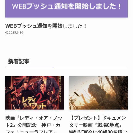
WEBプッシュ通知を開始しました！
2025.6.30
新着記事
映画『レディ・オア・ノッ
【プレゼント】ドキュメン
ト2』公開記念 神戸・カ
タリー映画『戦場0地点』
フェ「ニューラフレア」
特別試写会に40組80名様ご