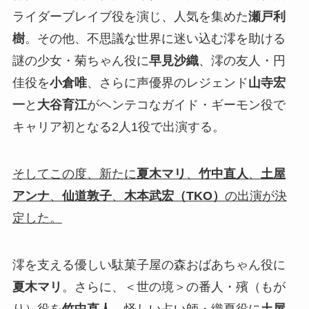
ライダーブレイブ役を演じ、人気を集めた
瀬戸利
樹
。その他、不思議な世界に迷い込む澪を助ける
謎の少女・菊ちゃん役に
早見沙織
、澪の友人・円
佳役を
小倉唯
、さらに声優界のレジェンド
山寺宏
一
と
大谷育江
がヘンテコなガイド・ギーモン役で
キャリア初となる2人1役で出演する。
そしてこの度、新たに
夏木マリ
、
竹中直人
、
土屋
アンナ
、
仙道敦子
、
木本武宏（TKO）
の出演が決
定した。
澪を支える優しい駄菓子屋の森おばあちゃん役に
夏木マリ
。さらに、＜世の境＞の番人・殯（もが
り）役を
竹中直人
、怪しい占い師・織夏役に
土屋