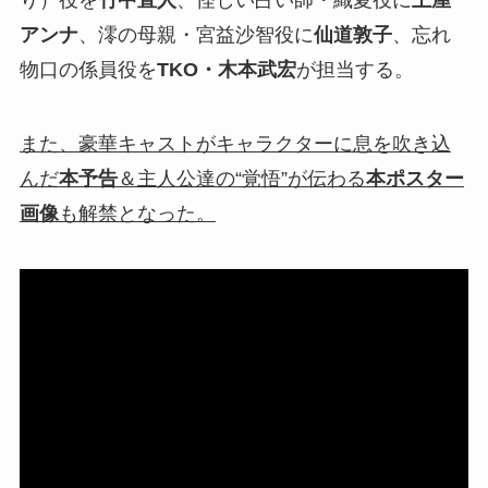
アンナ
、澪の母親・宮益沙智役に
仙道敦子
、忘れ
物口の係員役を
TKO・木本武宏
が担当する。
また、豪華キャストがキャラクターに息を吹き込
んだ
本予告
＆主人公達の“覚悟”が伝わる
本ポスター
画像
も解禁となった。