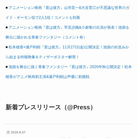
■
アニメーション映画『君は彼方』山寺宏一&大谷育江が不思議な世界のガ
イド・ギーモン役で2人1役！コメントも到着
■
アニメーション映画『君は彼方』早見沙織&小倉唯の出演が発表！池袋を
舞台に描かれる青春ファンタジー（コメント有）
■
松本穂香×瀬戸利樹『君は彼方』11月27日(金)公開決定！池袋の街並みか
ら始まる特報映像＆ティザーポスター解禁！
■
池袋を舞台に描く青春ファンタジー『君は彼方』2020年秋公開決定！松本
穂香がアニメ映画初主演&瀬戸利樹は声優に初挑戦
新着プレスリリース（@Press）
2026.8.07