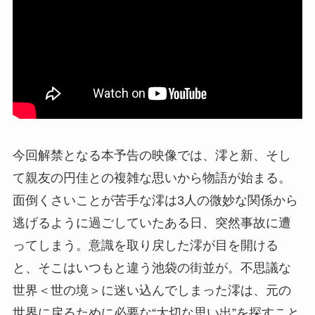
今回解禁となる本予告の映像では、澪と新、そし
て親友の円佳との複雑な思いから物語が始まる。
面倒くさいことが苦手な澪は3人の微妙な関係から
逃げるように過ごしていたある日、突然事故に遭
ってしまう。意識を取り戻した澪が目を開ける
と、そこはいつもと違う池袋の街並が。不思議な
世界＜世の境＞に迷い込んでしまった澪は、元の
世界に戻るために必要な“大切な思い出”を探すこと