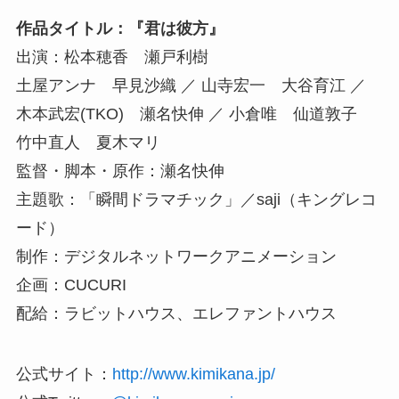
作品タイトル：『君は彼方』
出演：松本穂香 瀬戸利樹
土屋アンナ 早見沙織 ／ 山寺宏一 大谷育江 ／
木本武宏(TKO) 瀬名快伸 ／ 小倉唯 仙道敦子
竹中直人 夏木マリ
監督・脚本・原作：瀬名快伸
主題歌：「瞬間ドラマチック」／saji（キングレコ
ード）
制作：デジタルネットワークアニメーション
企画：CUCURI
配給：ラビットハウス、エレファントハウス
公式サイト：
http://www.kimikana.jp/