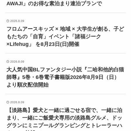
AWAJI」のお得な素泊まり連泊プランで
2026.8.09
フロムアースキッズ × 地域 × 大学生が創る、子ど
もたちの「自育」イベント「諸福ジーク
×Lifehug」 を8月23日(日)開催
2026.8.09
大人気中国BLファンタジー小説『二哈和他的白猫
師尊』5巻・6巻電子書籍版2026年8月9日（日）
より順次配信開始
2026.8.09
【淡路島】愛犬と一緒に過ごせる宿で、一緒に泊
まり、一緒にご飯愛犬専用の淡路島グルメ、ドッ
グランにミニプールグランピングとトレーラーハ