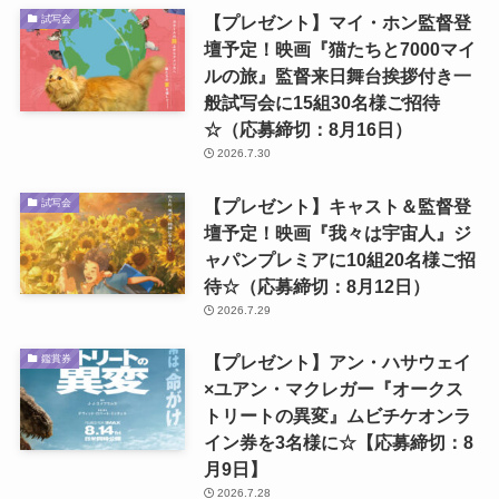
【プレゼント】マイ・ホン監督登
試写会
壇予定！映画『猫たちと7000マイ
ルの旅』監督来日舞台挨拶付き一
般試写会に15組30名様ご招待
☆（応募締切：8月16日）
2026.7.30
【プレゼント】キャスト＆監督登
試写会
壇予定！映画『我々は宇宙人』ジ
ャパンプレミアに10組20名様ご招
待☆（応募締切：8月12日）
2026.7.29
【プレゼント】アン・ハサウェイ
鑑賞券
×ユアン・マクレガー『オークス
トリートの異変』ムビチケオンラ
イン券を3名様に☆【応募締切：8
月9日】
2026.7.28