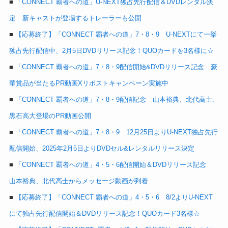
■
「CONNECT 覇者への道」U-NEXT独占先行配信＆DVDレンタル決
定 新キャストが登場するトレーラーも公開
■
【応募終了】「CONNECT 覇者への道」7・8・9 U-NEXTにて一挙
独占先行配信中、2月5日DVDリリース記念！QUOカードを3名様に☆
■
「CONNECT 覇者への道」7・8・9配信開始&DVDリリース記念 豪
華賞品が当たるPR動画Xリポストキャンペーン実施中
■
「CONNECT 覇者への道」7・8・9配信記念 山本裕典、北代高士、
黒石高大登場のPR動画公開
■
「CONNECT 覇者への道」7・8・9 12月25日よりU-NEXT独占先行
配信開始、2025年2月5日よりDVDセル&レンタルリリース決定
■
「CONNECT 覇者への道」4・5・6配信開始＆DVDリリース記念
山本裕典、北代高士からメッセージ動画が到着
■
【応募終了】「CONNECT 覇者への道」4・5・6 8/2よりU-NEXT
にて独占先行配信開始＆DVDリリース記念！QUOカード3名様☆