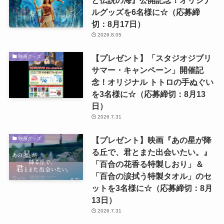
ルグッズを6名様に☆（応募締
切：8月17日）
2026.8.05
【プレゼント】「スタジオジブリ
映画グッズ
サマー・キャンペーン」開催記
念！オリジナル トトロの手ぬぐい
を3名様に☆（応募締切：8月13
日）
2026.7.31
【プレゼント】映画『あの星が降
映画グッズ
る丘で、君とまた出会いたい。』
「百合の花香る特製しおり」＆
「百合の涙拭う特製タオル」のセ
ットを3名様に☆（応募締切：8月
13日）
2026.7.31