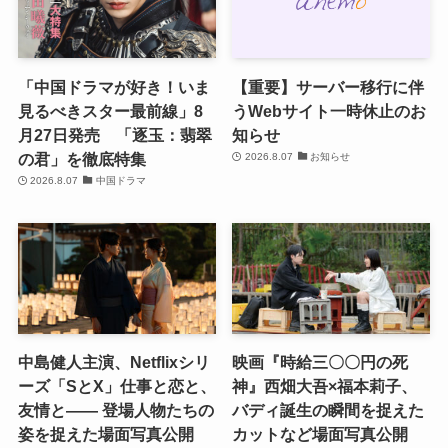
「中国ドラマが好き！いま
【重要】サーバー移行に伴
見るべきスター最前線」8
うWebサイト一時休止のお
月27日発売 「逐玉：翡翠
知らせ
の君」を徹底特集
2026.8.07
お知らせ
2026.8.07
中国ドラマ
中島健人主演、Netflixシリ
映画『時給三〇〇円の死
ーズ「SとX」仕事と恋と、
神』西畑大吾×福本莉子、
友情と―― 登場人物たちの
バディ誕生の瞬間を捉えた
姿を捉えた場面写真公開
カットなど場面写真公開