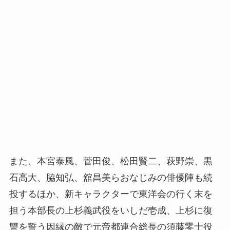
また、本宮泰風、菅田俊、松田賢二、萩野崇、黒
石高大、脇知弘、舘昌美らおなじみの俳優陣も続
投するほか、新キャラクターで東洋会の行く末を
担う本部長の上杉義武役をいしだ壱成、上杉に復
讐を誓う因縁の敵で元帝都連合総長の須藤零士役