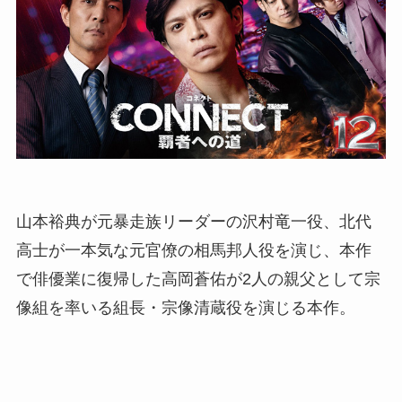
山本裕典が元暴走族リーダーの沢村竜一役、北代
高士が一本気な元官僚の相馬邦人役を演じ、本作
で俳優業に復帰した高岡蒼佑が2人の親父として宗
像組を率いる組長・宗像清蔵役を演じる本作。