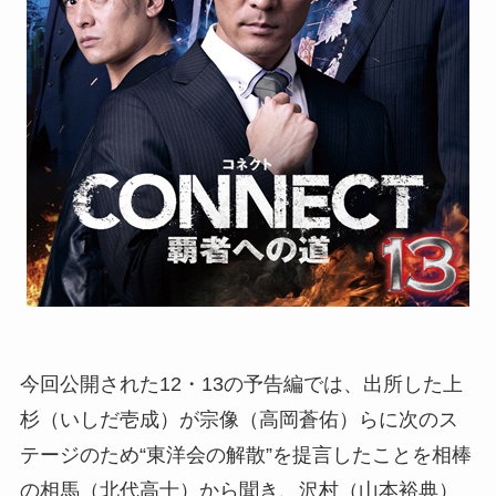
今回公開された12・13の予告編では、出所した上
杉（いしだ壱成）が宗像（高岡蒼佑）らに次のス
テージのため“東洋会の解散”を提言したことを相棒
の相馬（北代高士）から聞き、沢村（山本裕典）