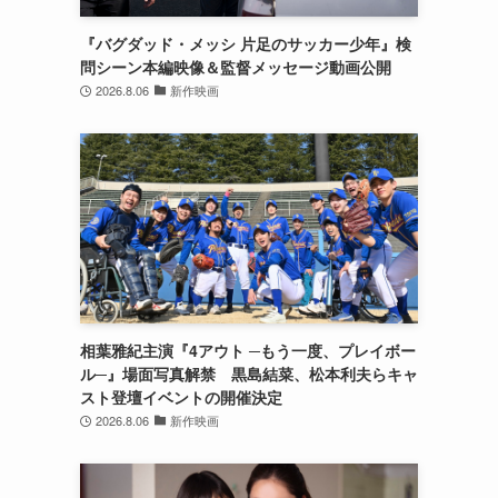
『バグダッド・メッシ 片足のサッカー少年』検
問シーン本編映像＆監督メッセージ動画公開
2026.8.06
新作映画
ミ
相葉雅紀主演『4アウト ─もう一度、プレイボー
ル─』場面写真解禁 黒島結菜、松本利夫らキャ
スト登壇イベントの開催決定
2026.8.06
新作映画