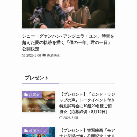
シュー・グァンハン×アンジェラ・ユン、時空を
超えた愛の軌跡を描く『僕の一年、君の一日』
の
公開決定
2026.8.06
香港映画
プレゼント
【プレゼント】『ヒンド・ラジ
試写会
ャブの声』トークイベント付き
特別試写会に10組20名様ご招
待☆（応募締切：8月12日）
2026.8.05
【プレゼント】実写映画『モア
映画グッズ
ナと伝説の海』公開記念！オリ