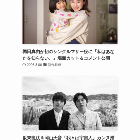
堀田真由が初のシングルマザー役に『私はあな
たを知らない、』場面カット＆コメント公開
2026.8.06
新作映画
坂東龍汰＆岡山天音『我々は宇宙人』カンヌ滞