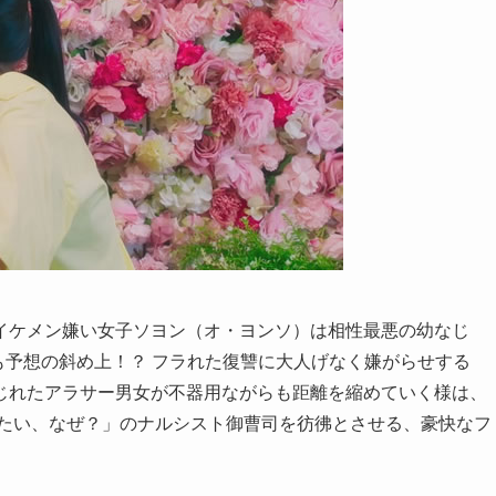
イケメン嫌い女子ソヨン（オ・ヨンソ）は相性最悪の幼なじ
も予想の斜め上！？ フラれた復讐に大人げなく嫌がらせする
じれたアラサー男女が不器用ながらも距離を縮めていく様は、
ったい、なぜ？」のナルシスト御曹司を彷彿とさせる、豪快なフ