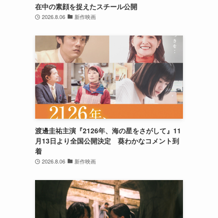
在中の素顔を捉えたスチール公開
2026.8.06
新作映画
渡邊圭祐主演『2126年、海の星をさがして』11
月13日より全国公開決定 葵わかなコメント到
着
2026.8.06
新作映画