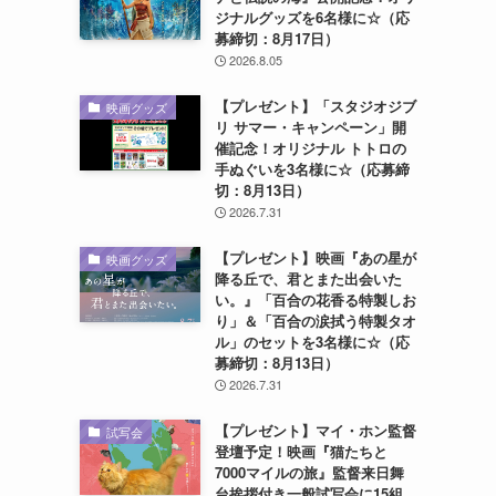
ジナルグッズを6名様に☆（応
募締切：8月17日）
2026.8.05
【プレゼント】「スタジオジブ
映画グッズ
リ サマー・キャンペーン」開
催記念！オリジナル トトロの
手ぬぐいを3名様に☆（応募締
切：8月13日）
2026.7.31
【プレゼント】映画『あの星が
映画グッズ
降る丘で、君とまた出会いた
い。』「百合の花香る特製しお
り」＆「百合の涙拭う特製タオ
ル」のセットを3名様に☆（応
募締切：8月13日）
2026.7.31
【プレゼント】マイ・ホン監督
試写会
登壇予定！映画『猫たちと
7000マイルの旅』監督来日舞
台挨拶付き一般試写会に15組