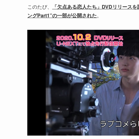
このたび、
「欠点ある恋人たち」DVDリリースを記
ングPart1”の一部が公開された
。