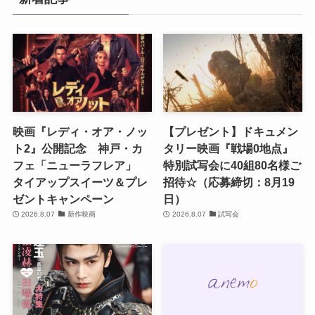
映画『レディ・オア・ノッ
【プレゼント】ドキュメン
ト2』公開記念 神戸・カ
タリー映画『戦場0地点』
フェ「ニューラフレア」
特別試写会に40組80名様ご
タイアップスイーツ＆プレ
招待☆（応募締切：8月19
ゼントキャンペーン
日）
2026.8.07
新作映画
2026.8.07
試写会