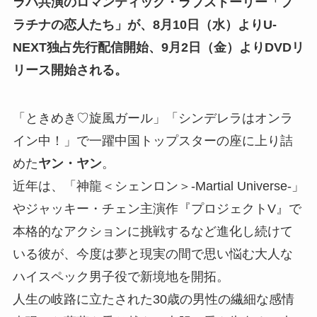
ラバ共演のロマンティック・ラブストーリー「プ
ラチナの恋人たち」が、8月10日（水）よりU-
NEXT独占先行配信開始、9月2日（金）よりDVDリ
リース開始される。
「ときめき♡旋風ガール」「シンデレラはオンラ
イン中！」で一躍中国トップスターの座に上り詰
めた
ヤン・ヤン
。
近年は、「神龍＜シェンロン＞-Martial Universe-」
やジャッキー・チェン主演作『プロジェクトV』で
本格的なアクションに挑戦するなど進化し続けて
いる彼が、今度は夢と現実の間で思い悩む大人な
ハイスペック男子役で新境地を開拓。
人生の岐路に立たされた30歳の男性の繊細な感情