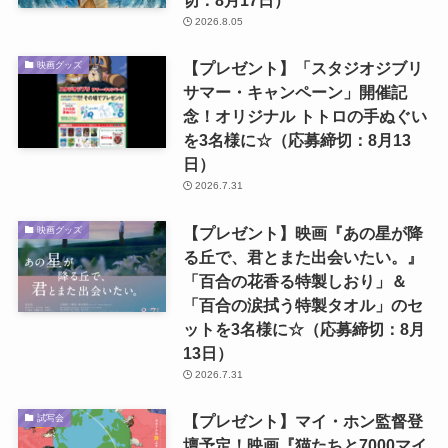
切：8月17日）
2026.8.05
【プレゼント】「スタジオジブリ
映画グッズ
サマー・キャンペーン」開催記
念！オリジナル トトロの手ぬぐい
を3名様に☆（応募締切：8月13
日）
2026.7.31
【プレゼント】映画『あの星が降
映画グッズ
る丘で、君とまた出会いたい。』
「百合の花香る特製しおり」＆
「百合の涙拭う特製タオル」のセ
ットを3名様に☆（応募締切：8月
13日）
2026.7.31
【プレゼント】マイ・ホン監督登
試写会
壇予定！映画『猫たちと7000マイ