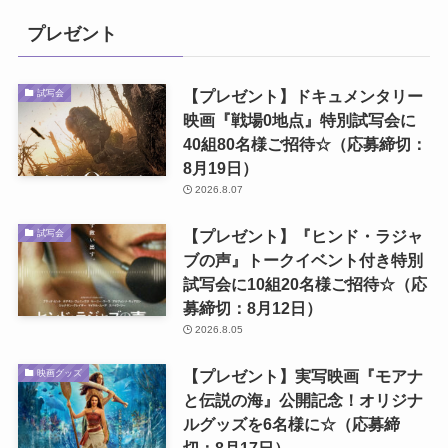
プレゼント
【プレゼント】ドキュメンタリー
試写会
映画『戦場0地点』特別試写会に
40組80名様ご招待☆（応募締切：
8月19日）
2026.8.07
【プレゼント】『ヒンド・ラジャ
試写会
ブの声』トークイベント付き特別
試写会に10組20名様ご招待☆（応
募締切：8月12日）
2026.8.05
【プレゼント】実写映画『モアナ
映画グッズ
と伝説の海』公開記念！オリジナ
ルグッズを6名様に☆（応募締