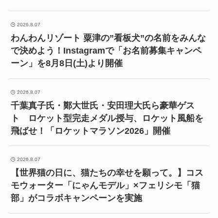
2026.8.07
わんわんリゾート 粟津の”看板犬”の名前をみんな
で決めよう！Instagramで「お名前募集キャンペ
ーン」を8月8日(土)より開催
2026.8.07
千葉真子氏・鄭大世氏・安田理大氏ら豪華ゲス
ト ロケット型完走メダル授与、ロケット風船を
飛ばせ！「ロケットマラソン2026」開催
2026.8.07
【世界猫の日に、猫たちの幸せを願って。】コス
モウォーター「にゃんモデル」×フェリシモ「猫
部」がコラボキャンペーンを実施