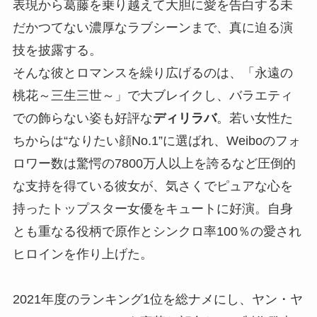
表現から葛藤を乗り越えて大胆に愛を告白する未
だかつてない濃厚なラブシーンまで、真に迫る演
技を披露する。
そんな彼とロマンスを繰り広げるのは、「永遠の
桃花～三生三世～」で大ブレイクし、バラエティ
での飾らない姿も好評な
ディリラバ
。若い女性た
ちからは“なりたい顔No.1”に選ばれ、Weiboのフォ
ロワー数は驚愕の7800万人以上を誇るなど圧倒的
な支持を得ている彼女が、気さくでピュアな心を
持ったトップスター女優をキュートに好演。自身
とも重なる役柄で原作とシンクロ率100％の愛され
ヒロインを作り上げた。
2021年度のランキング1位を総ナメにし、ヤン・ヤ