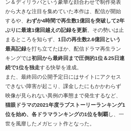
ン＆ディリラバという豪華な顔合わせで制作発表
から大きな注目を集めていた本作は、配信が開始
するや、
わずか4時間で再生数1億回を突破して2年
ぶりに最速1億回越えの記録を更新
。その勢いは止
まるところを知らず、
1日の再生数2.6億回という
最高記録
を打ち立てたほか、配信ドラマ再生ラン
キングでは
初回から最終回まで圧倒的1位＆25日連
続で1位を独走
する快挙を達成。
また、最終回の公開予定日にはサイトにアクセス
できない障害が起こり、課金したにもかかわらず
映像が見られない異例の事態まで発生するなど、
猫眼ドラマの2021年度ラブストーリーランキング1
位を始め、各ドラマランキングの1位を制覇
し、一
世を風靡したメガヒット作となった。