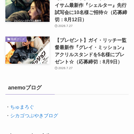
イサム最新作『シェルター』先行
試写会に10名様ご招待☆（応募締
切：8月12日）
2026.7.27
【プレゼント】ガイ・リッチー監
映画グッズ
督最新作『グレイ・ミッション』
アクリルスタンドを5名様にプレ
ゼント☆（応募締切：8月9日）
2026.7.27
anemoブログ
・
ちゅまろぐ
・
シカゴつぶやきブログ