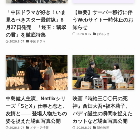
「中国ドラマが好き！いま
【重要】サーバー移行に伴
見るべきスター最前線」8
うWebサイト一時休止のお
月27日発売 「逐玉：翡翠
知らせ
の君」を徹底特集
2026.8.07
お知らせ
2026.8.07
中国ドラマ
中島健人主演、Netflixシリ
映画『時給三〇〇円の死
ーズ「SとX」仕事と恋と、
神』西畑大吾×福本莉子、
友情と―― 登場人物たちの
バディ誕生の瞬間を捉えた
姿を捉えた場面写真公開
カットなど場面写真公開
2026.8.07
メディア情報
2026.8.07
新作映画