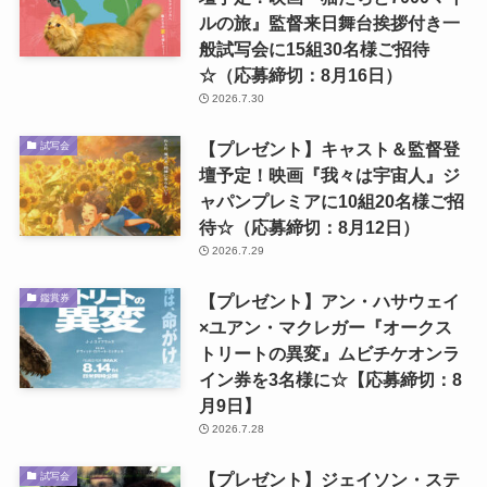
ルの旅』監督来日舞台挨拶付き一
般試写会に15組30名様ご招待
☆（応募締切：8月16日）
2026.7.30
【プレゼント】キャスト＆監督登
試写会
壇予定！映画『我々は宇宙人』ジ
ャパンプレミアに10組20名様ご招
待☆（応募締切：8月12日）
2026.7.29
【プレゼント】アン・ハサウェイ
鑑賞券
×ユアン・マクレガー『オークス
トリートの異変』ムビチケオンラ
イン券を3名様に☆【応募締切：8
月9日】
2026.7.28
【プレゼント】ジェイソン・ステ
試写会