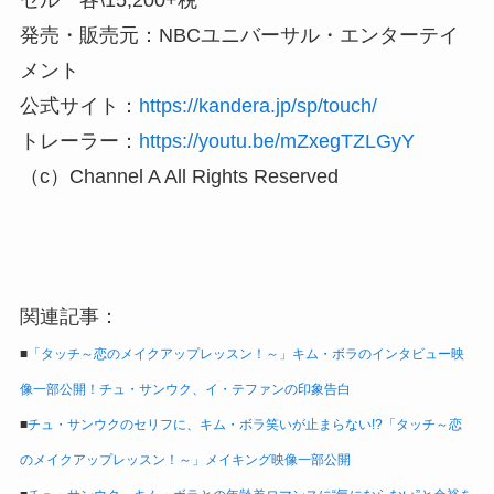
セル 各\15,200+税
発売・販売元：NBCユニバーサル・エンターテイ
メント
公式サイト：
https://kandera.jp/sp/touch/
トレーラー：
https://youtu.be/mZxegTZLGyY
（c）Channel A All Rights Reserved
関連記事：
■
「タッチ～恋のメイクアップレッスン！～」キム・ボラのインタビュー映
像一部公開！チュ・サンウク、イ・テファンの印象告白
■
チュ・サンウクのセリフに、キム・ボラ笑いが止まらない!?「タッチ～恋
のメイクアップレッスン！～」メイキング映像一部公開