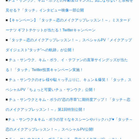
■
チュ・サンウク、キム・ボラとの年齢差ロマンスに“気にならない”と余裕を
見せる？「タッチ」インタビュー映像一部公開
■
【キャンペーン】「タッチ～恋のメイクアップレッスン！～」ミスタード
ーナツ ギフトチケットが当たる！Twitterキャンペーン
■
「タッチ～恋のメイクアップレッスン！～」スペシャルPV「メイクアップ
ダイジェスト“タッチ”への軌跡」が公開！
■
チュ・サンウク、キム・ボラ、イ・テファンの直筆サイングッズが当た
る！「タッチ」Twitter投票キャンペーン実施！
■
チュ・サンウクのオレ様や駄々っ子ぶりに、キュン＆爆笑！「タッチ」ス
ペシャルPV「ちょっと可愛いチュ・サンウク」公開！
■
チュ・サンウクとキム・ボラの“恋の序章”に期待度アップ！「タッチ～恋
のメイクアップレッスン！～」第1回特別公開！
■
チュ・サンウク＆キム・ボラの甘々なキスシーンやバックハグ♥「タッチ～
恋のメイクアップレッスン！～」スペシャルPV公開!