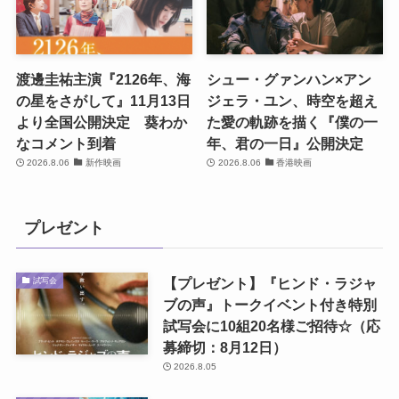
渡邊圭祐主演『2126年、海
シュー・グァンハン×アン
の星をさがして』11月13日
ジェラ・ユン、時空を超え
より全国公開決定 葵わか
た愛の軌跡を描く『僕の一
なコメント到着
年、君の一日』公開決定
2026.8.06
新作映画
2026.8.06
香港映画
プレゼント
【プレゼント】『ヒンド・ラジャ
試写会
ブの声』トークイベント付き特別
試写会に10組20名様ご招待☆（応
募締切：8月12日）
2026.8.05