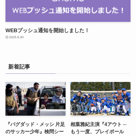
WEBプッシュ通知を開始しました！
2025.6.30
新着記事
『バグダッド・メッシ 片足
相葉雅紀主演『4アウト ─
のサッカー少年』検問シー
もう一度、プレイボール