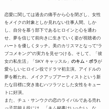
恋愛に関しては過去の痛手から心を閉ざし、女性
をメイクの対象としか見れない仕事人間。しか
し、自分を慕う部下であるヒロインと心を通わ
せ、夢を信じて前向きに生きていく姿が視聴者の
ハートを優しくタッチ。美のカリスマとなって“ラ
ブコメキング”の実力を見せつける。そして、「彼
女の私生活」「SKY キャッスル」
のキム・ボラ
が
愛らしいヒロイン役でドラマ初主演。アイドルの
夢を断たれ、メイクアップアーティストという新
たな目標に突き進むハツラツとした女性をキュー
トに好演。
また、チュ・サンウクの恋のライバルである売れ
っ子芸能人役には、「キム秘書はいったい、な