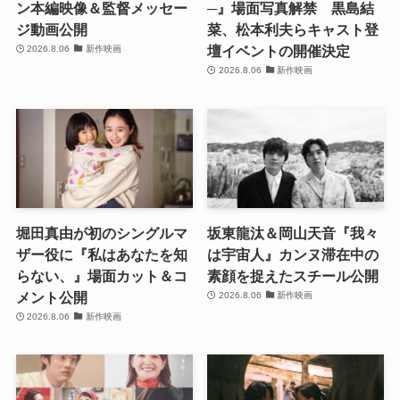
ン本編映像＆監督メッセー
─』場面写真解禁 黒島結
ジ動画公開
菜、松本利夫らキャスト登
壇イベントの開催決定
2026.8.06
新作映画
2026.8.06
新作映画
堀田真由が初のシングルマ
坂東龍汰＆岡山天音『我々
ザー役に『私はあなたを知
は宇宙人』カンヌ滞在中の
らない、』場面カット＆コ
素顔を捉えたスチール公開
メント公開
2026.8.06
新作映画
2026.8.06
新作映画