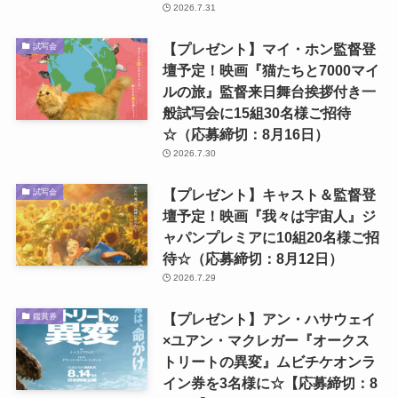
2026.7.31
【プレゼント】マイ・ホン監督登
試写会
壇予定！映画『猫たちと7000マイ
ルの旅』監督来日舞台挨拶付き一
般試写会に15組30名様ご招待
☆（応募締切：8月16日）
2026.7.30
【プレゼント】キャスト＆監督登
試写会
壇予定！映画『我々は宇宙人』ジ
ャパンプレミアに10組20名様ご招
待☆（応募締切：8月12日）
2026.7.29
【プレゼント】アン・ハサウェイ
鑑賞券
×ユアン・マクレガー『オークス
トリートの異変』ムビチケオンラ
イン券を3名様に☆【応募締切：8