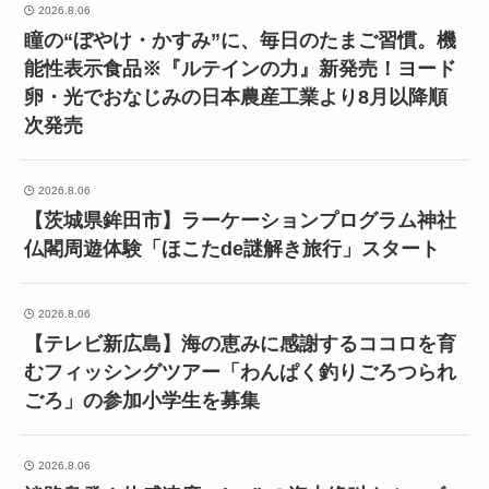
2026.8.06
瞳の“ぼやけ・かすみ”に、毎日のたまご習慣。機
能性表示食品※『ルテインの力』新発売！ヨード
卵・光でおなじみの日本農産工業より8月以降順
次発売
2026.8.06
【茨城県鉾田市】ラーケーションプログラム神社
仏閣周遊体験「ほこたde謎解き旅行」スタート
2026.8.06
【テレビ新広島】海の恵みに感謝するココロを育
むフィッシングツアー「わんぱく釣りごろつられ
ごろ」の参加小学生を募集
2026.8.06