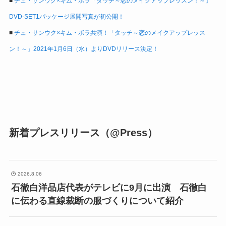
■
チュ・サンウク×キム・ボラ「タッチ～恋のメイクアップレッスン！～」
DVD-SET1パッケージ展開写真が初公開！
■
チュ・サンウク×キム・ボラ共演！「タッチ～恋のメイクアップレッス
ン！～」2021年1月6日（水）よりDVDリリース決定！
新着プレスリリース（@Press）
2026.8.06
石徹白洋品店代表がテレビに9月に出演 石徹白
に伝わる直線裁断の服づくりについて紹介