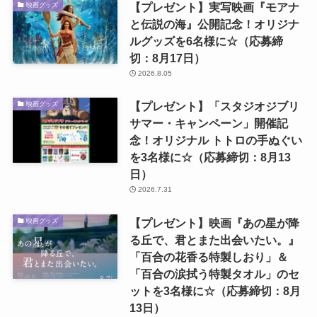
【プレゼント】実写映画『モアナ
映画グッズ
と伝説の海』公開記念！オリジナ
ルグッズを6名様に☆（応募締
切：8月17日）
2026.8.05
【プレゼント】「スタジオジブリ
映画グッズ
サマー・キャンペーン」開催記
念！オリジナル トトロの手ぬぐい
を3名様に☆（応募締切：8月13
日）
2026.7.31
【プレゼント】映画『あの星が降
映画グッズ
る丘で、君とまた出会いたい。』
「百合の花香る特製しおり」＆
「百合の涙拭う特製タオル」のセ
ットを3名様に☆（応募締切：8月
13日）