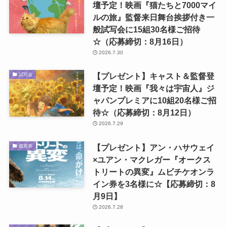
壇予定！映画『猫たちと7000マイ
ルの旅』監督来日舞台挨拶付き一
般試写会に15組30名様ご招待
☆（応募締切：8月16日）
2026.7.30
【プレゼント】キャスト＆監督登
試写会
壇予定！映画『我々は宇宙人』ジ
ャパンプレミアに10組20名様ご招
待☆（応募締切：8月12日）
2026.7.29
【プレゼント】アン・ハサウェイ
鑑賞券
×ユアン・マクレガー『オークス
トリートの異変』ムビチケオンラ
イン券を3名様に☆【応募締切：8
月9日】
2026.7.28