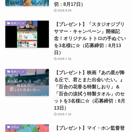
切：8月17日）
2026.8.05
【プレゼント】「スタジオジブリ
映画グッズ
サマー・キャンペーン」開催記
念！オリジナル トトロの手ぬぐい
を3名様に☆（応募締切：8月13
日）
2026.7.31
【プレゼント】映画『あの星が降
映画グッズ
る丘で、君とまた出会いたい。』
「百合の花香る特製しおり」＆
「百合の涙拭う特製タオル」のセ
ットを3名様に☆（応募締切：8月
13日）
2026.7.31
【プレゼント】マイ・ホン監督登
試写会