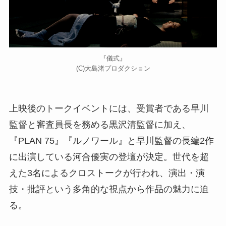
『儀式』
(C)大島渚プロダクション
上映後のトークイベントには、受賞者である早川
監督と審査員長を務める黒沢清監督に加え、
『PLAN 75』『ルノワール』と早川監督の長編2作
に出演している河合優実の登壇が決定。世代を超
えた3名によるクロストークが行われ、演出・演
技・批評という多角的な視点から作品の魅力に迫
る。