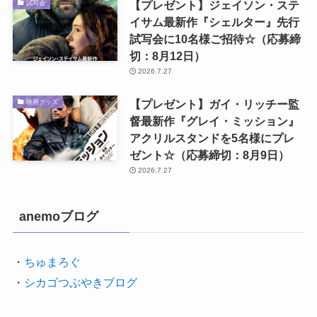
【プレゼント】ジェイソン・ステ
試写会
イサム最新作『シェルター』先行
試写会に10名様ご招待☆（応募締
切：8月12日）
2026.7.27
【プレゼント】ガイ・リッチー監
映画グッズ
督最新作『グレイ・ミッション』
アクリルスタンドを5名様にプレ
ゼント☆（応募締切：8月9日）
2026.7.27
anemoブログ
・
ちゅまろぐ
・
シカゴつぶやきブログ