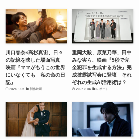
川口春奈×高杉真宙、日々
重岡大毅、原菜乃華、田中
の記憶を映した場面写真
みな実ら、映画『5秒で完
映画『ママがもうこの世界
全犯罪を生成する方法』完
にいなくても 私の命の日
成披露試写会に登壇 それ
記』
ぞれの生成AI活用術は？
2026.8.06
新作映画
2026.8.06
レポート