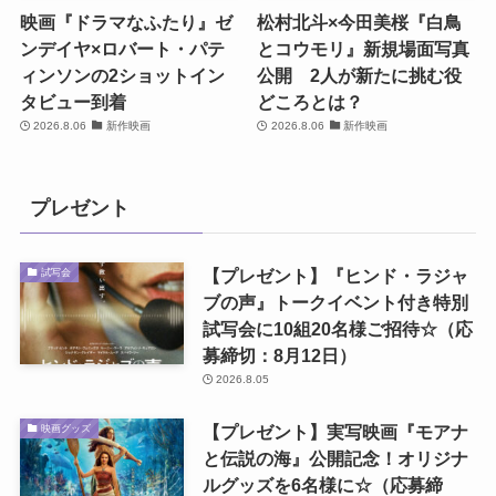
映画『ドラマなふたり』ゼ
松村北斗×今田美桜『白鳥
ンデイヤ×ロバート・パテ
とコウモリ』新規場面写真
ィンソンの2ショットイン
公開 2人が新たに挑む役
タビュー到着
どころとは？
2026.8.06
新作映画
2026.8.06
新作映画
プレゼント
【プレゼント】『ヒンド・ラジャ
試写会
ブの声』トークイベント付き特別
試写会に10組20名様ご招待☆（応
募締切：8月12日）
2026.8.05
【プレゼント】実写映画『モアナ
映画グッズ
と伝説の海』公開記念！オリジナ
ルグッズを6名様に☆（応募締