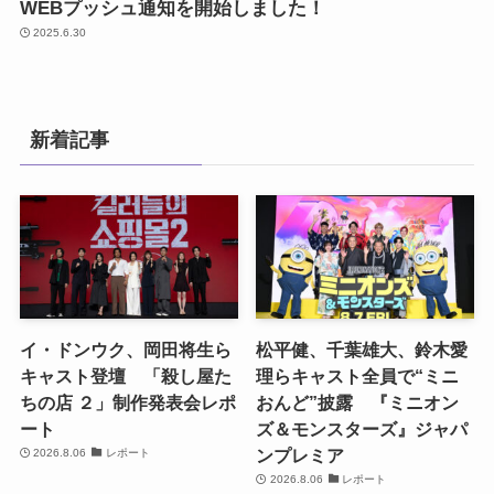
WEBプッシュ通知を開始しました！
2025.6.30
新着記事
イ・ドンウク、岡田将生ら
松平健、千葉雄大、鈴木愛
キャスト登壇 「殺し屋た
理らキャスト全員で“ミニ
ちの店 ２」制作発表会レポ
おんど”披露 『ミニオン
ート
ズ＆モンスターズ』ジャパ
ンプレミア
2026.8.06
レポート
2026.8.06
レポート