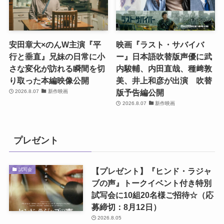
安田章大×のんW主演『平
映画『ラスト・サバイバ
行と垂直』兄妹の日常に小
ー』日本語吹替版声優に武
さな変化が訪れる瞬間を切
内駿輔、内田直哉、種﨑敦
り取った本編映像公開
美、井上和彦が出演 吹替
版予告編公開
2026.8.07
新作映画
2026.8.07
新作映画
プレゼント
【プレゼント】『ヒンド・ラジャ
試写会
ブの声』トークイベント付き特別
試写会に10組20名様ご招待☆（応
募締切：8月12日）
2026.8.05