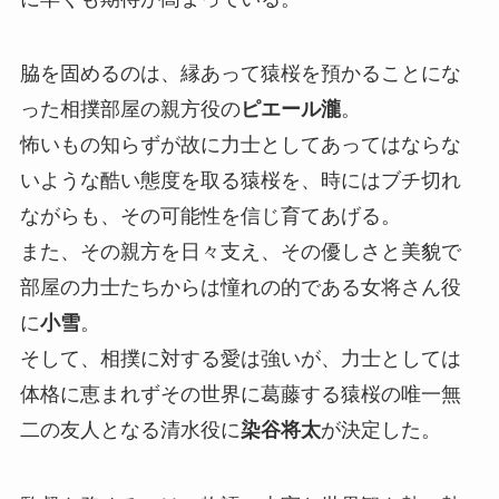
脇を固めるのは、縁あって猿桜を預かることにな
った相撲部屋の親方役の
ピエール瀧
。
怖いもの知らずが故に力士としてあってはならな
いような酷い態度を取る猿桜を、時にはブチ切れ
ながらも、その可能性を信じ育てあげる。
また、その親方を日々支え、その優しさと美貌で
部屋の力士たちからは憧れの的である女将さん役
に
小雪
。
そして、相撲に対する愛は強いが、力士としては
体格に恵まれずその世界に葛藤する猿桜の唯一無
二の友人となる清水役に
染谷将太
が決定した。