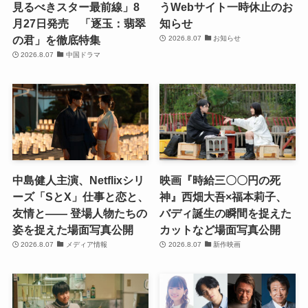
見るべきスター最前線」8
うWebサイト一時休止のお
月27日発売 「逐玉：翡翠
知らせ
の君」を徹底特集
2026.8.07
お知らせ
2026.8.07
中国ドラマ
中島健人主演、Netflixシリ
映画『時給三〇〇円の死
ーズ「SとX」仕事と恋と、
神』西畑大吾×福本莉子、
友情と―― 登場人物たちの
バディ誕生の瞬間を捉えた
姿を捉えた場面写真公開
カットなど場面写真公開
2026.8.07
メディア情報
2026.8.07
新作映画