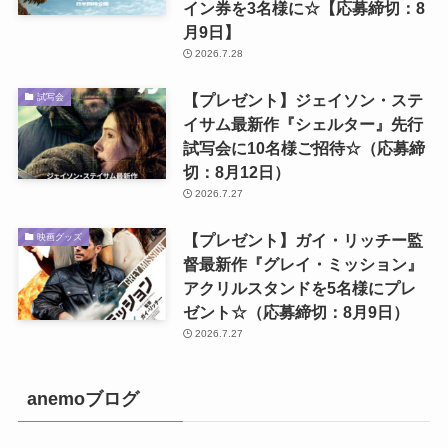
イン券を3名様に☆【応募締切：8
月9日】
2026.7.28
【プレゼント】ジェイソン・ステ
試写会
イサム最新作『シェルター』先行
試写会に10名様ご招待☆（応募締
切：8月12日）
2026.7.27
【プレゼント】ガイ・リッチー監
映画グッズ
督最新作『グレイ・ミッション』
アクリルスタンドを5名様にプレ
ゼント☆（応募締切：8月9日）
2026.7.27
anemoブログ