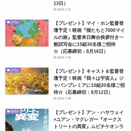
13日）
2026.7.31
【プレゼント】マイ・ホン監督登
試写会
壇予定！映画『猫たちと7000マイ
ルの旅』監督来日舞台挨拶付き一
般試写会に15組30名様ご招待
☆（応募締切：8月16日）
2026.7.30
【プレゼント】キャスト＆監督登
試写会
壇予定！映画『我々は宇宙人』ジ
ャパンプレミアに10組20名様ご招
待☆（応募締切：8月12日）
2026.7.29
【プレゼント】アン・ハサウェイ
鑑賞券
×ユアン・マクレガー『オークス
トリートの異変』ムビチケオンラ