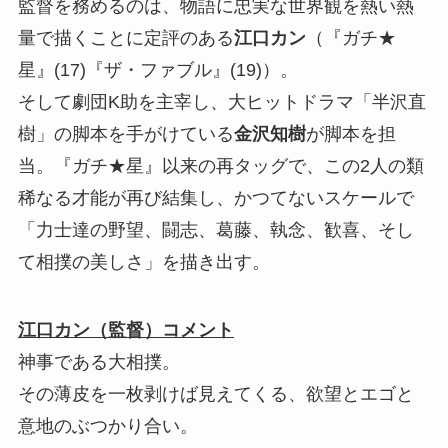
監督を務めるのは、物語に忠実な世界観を熱い熱
量で描くことに定評のある
江口カン
（『ガチ★
星』(17)『ザ・ファブル』(19)）。
そして劇団K助を主宰し、大ヒットドラマ「半沢直
樹」の脚本を手がけている
金沢知樹
が脚本を担
当。『ガチ★星』以来の再タッグで、この2人の類
稀なる才能が再び結集し、かつてないスケールで
「力士達の野望、闘志、葛藤、執念、歓喜、そし
て相撲の美しさ」を描き出す。
江口カン（監督）コメント
神事である大相撲。
その薄皮を一枚剥けば見えてくる、欲望とエゴと
意地のぶつかり合い。