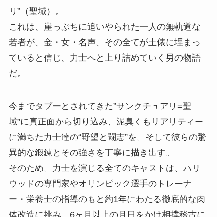
リ”（聖域）。
これは、崖っぷちに追いやられた一人の無軌道な
若者が、金・女・名声、その全てが土俵に埋まっ
ていると信じ、力士へと上り詰めていく男の物語
だ。
今までタブーとされてきた”サンクチュアリ=聖
域”に真正面から切り込み、泥臭くもリアリティー
に満ちた力士達の“野望と闘志”を、そして彼らの驚
異的な鍛錬とその強さを丁寧に描き出す。
そのため、力士を演じる全てのキャストは、ハリ
ウッドの専門家やオリンピック選手のトレーナ
ー・栄養士の指導のもと約1年にわたる徹底的な肉
体改造に挑み、6ヶ月以上の月日をかけ相撲稽古に