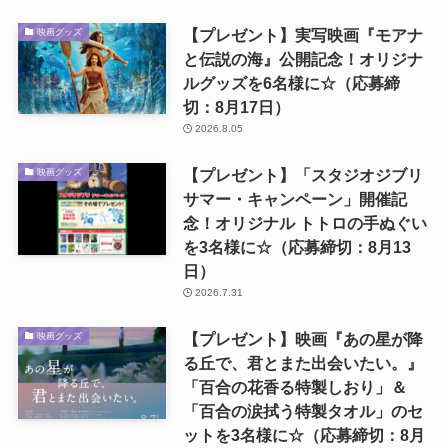
【プレゼント】実写映画『モアナ
映画グッズ
と伝説の海』公開記念！オリジナ
ルグッズを6名様に☆（応募締
切：8月17日）
2026.8.05
【プレゼント】「スタジオジブリ
映画グッズ
サマー・キャンペーン」開催記
念！オリジナル トトロの手ぬぐい
を3名様に☆（応募締切：8月13
日）
2026.7.31
【プレゼント】映画『あの星が降
映画グッズ
る丘で、君とまた出会いたい。』
「百合の花香る特製しおり」＆
「百合の涙拭う特製タオル」のセ
ットを3名様に☆（応募締切：8月