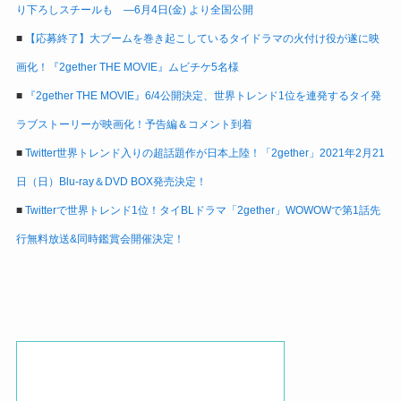
り下ろしスチールも ―6月4日(金) より全国公開
■
【応募終了】大ブームを巻き起こしているタイドラマの火付け役が遂に映
画化！『2gether THE MOVIE』ムビチケ5名様
■
『2gether THE MOVIE』6/4公開決定、世界トレンド1位を連発するタイ発
ラブストーリーが映画化！予告編＆コメント到着
■
Twitter世界トレンド入りの超話題作が日本上陸！「2gether」2021年2月21
日（日）Blu-ray＆DVD BOX発売決定！
■
Twitterで世界トレンド1位！タイBLドラマ「2gether」WOWOWで第1話先
行無料放送&同時鑑賞会開催決定！