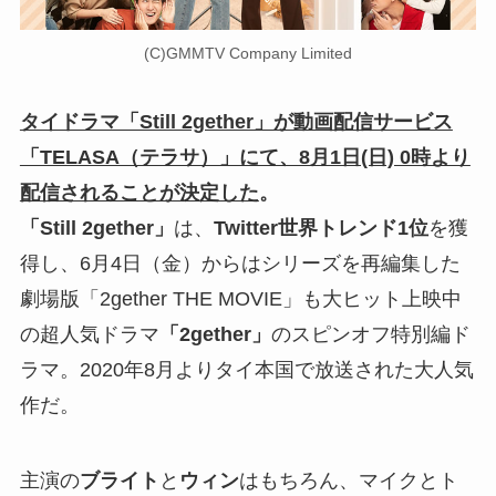
(C)GMMTV Company Limited
タイドラマ「Still 2gether」が動画配信サービス
「TELASA（テラサ）」にて、8月1日(日) 0時より
配信されることが決定した
。
「Still 2gether」
は、
Twitter世界トレンド1位
を獲
得し、6月4日（金）からはシリーズを再編集した
劇場版「2gether THE MOVIE」も大ヒット上映中
の超人気ドラマ
「2gether」
のスピンオフ特別編ド
ラマ。2020年8月よりタイ本国で放送された大人気
作だ。
主演の
ブライト
と
ウィン
はもちろん、マイクとト