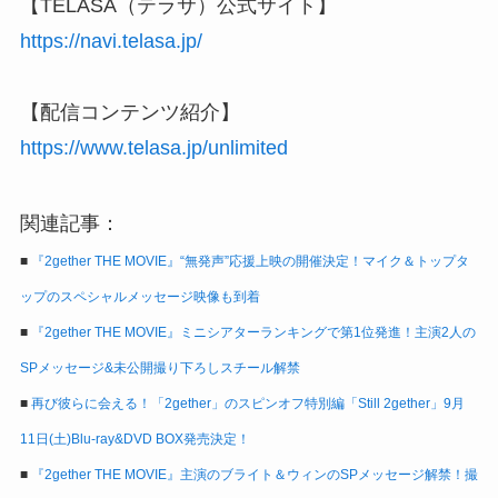
【TELASA（テラサ）公式サイト】
https://navi.telasa.jp/
【配信コンテンツ紹介】
https://www.telasa.jp/unlimited
関連記事：
■
『2gether THE MOVIE』“無発声”応援上映の開催決定！マイク＆トップタ
ップのスペシャルメッセージ映像も到着
■
『2gether THE MOVIE』ミニシアターランキングで第1位発進！主演2人の
SPメッセージ&未公開撮り下ろしスチール解禁
■
再び彼らに会える！「2gether」のスピンオフ特別編「Still 2gether」9月
11日(土)Blu-ray&DVD BOX発売決定！
■
『2gether THE MOVIE』主演のブライト＆ウィンのSPメッセージ解禁！撮