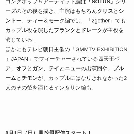
コングポップ＆アーティット編は
「SOTUS」
シリ
ーズのその後を描き、主演はもちろん
クリス
と
シ
ントー
。ティー＆モーク編では、「2gether」でも
カップル役を演じた
フランク
と
ドレーク
が主役を
演じている。
ほかにもテレビ朝日主催の「GMMTV EXHIBITION
in JAPAN」でフィーチャーされている四天王ペ
ア、
オフ
と
ガン
、
テイ
と
ニュー
の出演回や、
プル
ーム
と
チモン
が、カップルにはなりきれなかった2
人のその後を演じるイン＆サン編も。
8月1日（日）見放題配信スタート！