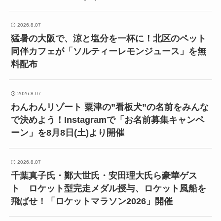
2026.8.07
猛暑の大阪で、涼と塩分を一杯に！北区のペット
同伴カフェが「ソルティーレモンジュース」を無
料配布
2026.8.07
わんわんリゾート 粟津の”看板犬”の名前をみんな
で決めよう！Instagramで「お名前募集キャンペ
ーン」を8月8日(土)より開催
2026.8.07
千葉真子氏・鄭大世氏・安田理大氏ら豪華ゲス
ト ロケット型完走メダル授与、ロケット風船を
飛ばせ！「ロケットマラソン2026」開催