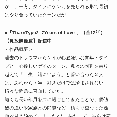
が…。一方、タイプにケンカを売られる形で最初
はやり合っていたターンだが…。
■「TharnType2 -7Years of Love-」（全12話）
【見放題最速】配信中
＜作品概要＞
過去のトラウマからゲイが心底嫌いな青年・タイ
プと、心優しいゲイのターン。数々の困難を乗り
越えて「一生一緒にいよう」と誓い合った２人
は、あれから７年…好きだけでは済まされない
様々な問題に直面していた。
短くも長い年月を共に過ごしてきたことで、価値
観の違いや家族との問題など、積もり重なった難
題が見え始めてしまった2人。果たして、彼らは恋