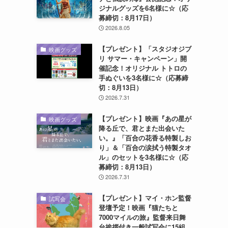
ジナルグッズを6名様に☆（応
募締切：8月17日）
2026.8.05
【プレゼント】「スタジオジブ
映画グッズ
リ サマー・キャンペーン」開
催記念！オリジナル トトロの
手ぬぐいを3名様に☆（応募締
切：8月13日）
2026.7.31
【プレゼント】映画『あの星が
映画グッズ
降る丘で、君とまた出会いた
い。』「百合の花香る特製しお
り」＆「百合の涙拭う特製タオ
ル」のセットを3名様に☆（応
募締切：8月13日）
2026.7.31
【プレゼント】マイ・ホン監督
試写会
登壇予定！映画『猫たちと
7000マイルの旅』監督来日舞
台挨拶付き一般試写会に15組