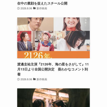
在中の素顔を捉えたスチール公開
2026.8.06
新作映画
渡邊圭祐主演『2126年、海の星をさがして』11
月13日より全国公開決定 葵わかなコメント到
着
2026.8.06
新作映画