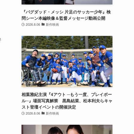
『バグダッド・メッシ 片足のサッカー少年』検
問シーン本編映像＆監督メッセージ動画公開
2026.8.06
新作映画
督
相葉雅紀主演『4アウト ─もう一度、プレイボー
ル─』場面写真解禁 黒島結菜、松本利夫らキャ
スト登壇イベントの開催決定
2026.8.06
新作映画