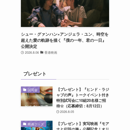
シュー・グァンハン×アンジェラ・ユン、時空を
超えた愛の軌跡を描く『僕の一年、君の一日』
公開決定
2026.8.06
香港映画
プレゼント
【プレゼント】『ヒンド・ラジ
試写会
ャブの声』トークイベント付き
特別試写会に10組20名様ご招
待☆（応募締切：8月12日）
2026.8.05
【プレゼント】実写映画『モア
映画グッズ
ナと伝説の海』公開記念！オリ