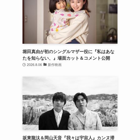
堀田真由が初のシングルマザー役に『私はあな
たを知らない、』場面カット＆コメント公開
2026.8.06
新作映画
坂東龍汰＆岡山天音『我々は宇宙人』カンヌ滞