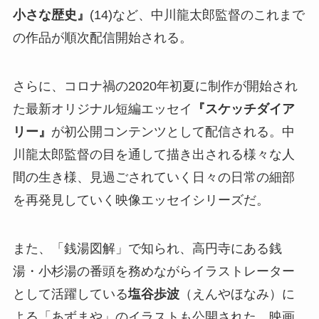
小さな歴史』
(14)など、中川龍太郎監督のこれまで
の作品が順次配信開始される。
さらに、コロナ禍の2020年初夏に制作が開始され
た最新オリジナル短編エッセイ
『
スケッチダイア
リー
』
が初公開コンテンツとして配信される。中
川龍太郎監督の目を通して描き出される様々な人
間の生き様、見過ごされていく日々の日常の細部
を再発見していく映像エッセイシリーズだ。
また、「銭湯図解」で知られ、高円寺にある銭
湯・小杉湯の番頭を務めながらイラストレーター
として活躍している
塩谷歩波
（えんやほなみ）に
よる「あずまや」のイラストも公開された。映画