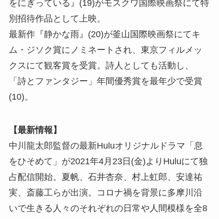
をにぎっている』(19)がモスクワ国際映画祭にて特
別招待作品として上映。
最新作『静かな雨』(20)が釜山国際映画祭にてキ
ム・ジソク賞にノミネートされ、東京フィルメッ
クスにて観客賞を受賞。詩人としても活動し、
「詩とファンタジー」年間優秀賞を最年少で受賞
(10)。
【最新情報】
中川龍太郎監督の最新Huluオリジナルドラマ「息
をひそめて」が2021年4月23日(金)よりHuluにて独
占配信開始。夏帆、石井杏奈、村上虹郎、安達祐
実、斎藤工らが出演。コロナ禍を背景に多摩川沿
いで生きる人々のそれぞれの日常や人間模様を全8