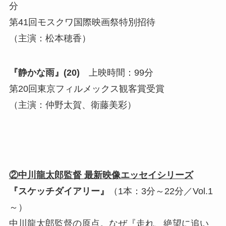
分
第41回モスクワ国際映画祭特別招待
（主演：松本穂香）
『静かな雨』(20)
上映時間：99分
第20回東京フィルメックス観客賞受賞
（主演：仲野太賀、衛藤美彩）
②中川龍太郎監督 最新映像エッセイシリーズ
『スケッチダイアリー』
（1本：3分～22分／Vol.1
～）
中川龍太郎監督の原点。なぜ『走れ、絶望に追い