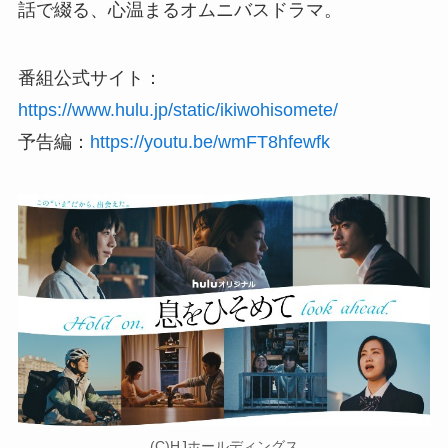
話で綴る、心温まるオムニバスドラマ。
番組公式サイト：
https://www.hulu.jp/static/ikiwohisomete/
予告編：
https://youtu.be/wmFT8hfewfk
(C)HJホールディングス