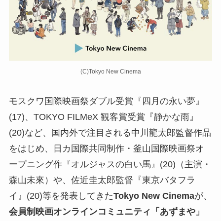
(C)Tokyo New Cinema
モスクワ国際映画祭ダブル受賞『四月の永い夢』
(17)、TOKYO FILMeX 観客賞受賞『静かな雨』
(20)など、国内外で注目される中川龍太郎監督作品
をはじめ、日カ国際共同制作・釜山国際映画祭オ
ープニング作『オルジャスの白い馬』(20)（主演・
森山未來）や、佐近圭太郎監督『東京バタフラ
イ』(20)等を発表してきた
Tokyo New Cinema
が、
会員制映画オンラインコミュニティ「あずまや」