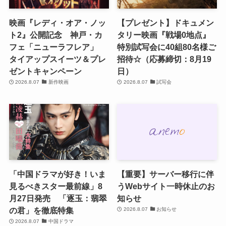
映画『レディ・オア・ノッ
【プレゼント】ドキュメン
ト2』公開記念 神戸・カ
タリー映画『戦場0地点』
フェ「ニューラフレア」
特別試写会に40組80名様ご
タイアップスイーツ＆プレ
招待☆（応募締切：8月19
ゼントキャンペーン
日）
2026.8.07
新作映画
2026.8.07
試写会
「中国ドラマが好き！いま
【重要】サーバー移行に伴
見るべきスター最前線」8
うWebサイト一時休止のお
月27日発売 「逐玉：翡翠
知らせ
の君」を徹底特集
2026.8.07
お知らせ
2026.8.07
中国ドラマ