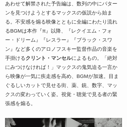
あわせて解禁された予告編は、数列の中にパター
ンを見つけようとするマックスの仮説から始ま
る。不安感を煽る映像とともに全編にわたり流れ
るBGMは本作『π』以降、『レクイエム・フォ
ー・ドリーム』『レスラー』『ブラック・スワ
ン』など多くのアロノフスキー監督作品の音楽を
手掛ける
クリント・マンセル
によるもの。「絶対
にみつけなければ！」マックスの鬼気迫る一言か
ら映像が一気に疾走感を高め、BGMが加速。目ま
ぐるしいカットで見せる街、薬、銃、数字、マッ
クスの変わっていく姿。視覚・聴覚で見る者の緊
張感を煽る。