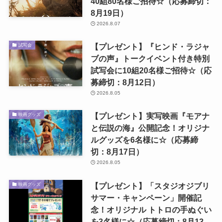
40組80名様ご招待☆（応募締切：
8月19日）
2026.8.07
【プレゼント】『ヒンド・ラジャ
試写会
ブの声』トークイベント付き特別
試写会に10組20名様ご招待☆（応
募締切：8月12日）
2026.8.05
【プレゼント】実写映画『モアナ
映画グッズ
と伝説の海』公開記念！オリジナ
ルグッズを6名様に☆（応募締
切：8月17日）
2026.8.05
【プレゼント】「スタジオジブリ
映画グッズ
サマー・キャンペーン」開催記
念！オリジナル トトロの手ぬぐい
を3名様に☆（応募締切：8月13