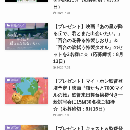
日）
2026.7.31
【プレゼント】映画『あの星が降
映画グッズ
る丘で、君とまた出会いたい。』
「百合の花香る特製しおり」＆
「百合の涙拭う特製タオル」のセ
ットを3名様に☆（応募締切：8月
13日）
2026.7.31
【プレゼント】マイ・ホン監督登
試写会
壇予定！映画『猫たちと7000マイ
ルの旅』監督来日舞台挨拶付き一
般試写会に15組30名様ご招待
☆（応募締切：8月16日）
2026.7.30
【プレゼント】キャスト＆監督登
試写会