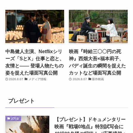
中島健人主演、Netflixシリ
映画『時給三〇〇円の死
ーズ「SとX」仕事と恋と、
神』西畑大吾×福本莉子、
友情と―― 登場人物たちの
バディ誕生の瞬間を捉えた
姿を捉えた場面写真公開
カットなど場面写真公開
2026.8.07
メディア情報
2026.8.07
新作映画
プレゼント
【プレゼント】ドキュメンタリー
試写会
映画『戦場0地点』特別試写会に