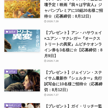
壇予定！映画『我々は宇宙人』ジ
ャパンプレミアに10組20名様ご招
待☆（応募締切：8月12日）
2026.7.29
【プレゼント】アン・ハサウェイ
鑑賞券
×ユアン・マクレガー『オークス
トリートの異変』ムビチケオンラ
イン券を3名様に☆【応募締切：8
月9日】
2026.7.28
【プレゼント】ジェイソン・ステ
試写会
イサム最新作『シェルター』先行
試写会に10名様ご招待☆（応募締
切：8月12日）
2026.7.27
【プレゼント】ガイ・リッチー監
映画グッズ