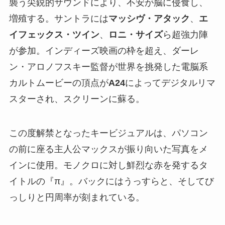
襲う尖鋭的サウンドにより、不安が脳に侵食し、
増殖する。サントラには
マッシヴ・アタック
、
エ
イフェックス・ツイン
、
ロニ・サイズ
ら超強力陣
が参加。インディーズ映画の枠を超え、ダーレ
ン・アロノフスキー監督が世界を挑発した電脳系
カルトムービーの頂点が
A24
によってデジタルリマ
スターされ、スクリーンに蘇る。
この度解禁となったキービジュアルは、パソコン
の前に座る主人公マックスが振り向いた写真をメ
インに使用。モノクロに対し鮮烈な赤を発するタ
イトルの『π』。バックにはうっすらと、そしてび
っしりと円周率が刻まれている。