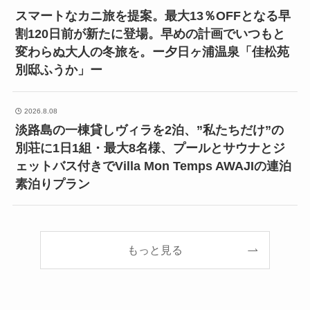
スマートなカニ旅を提案。最大13％OFFとなる早
割120日前が新たに登場。早めの計画でいつもと
変わらぬ大人の冬旅を。ー夕日ヶ浦温泉「佳松苑
別邸ふうか」ー
2026.8.08
淡路島の一棟貸しヴィラを2泊、”私たちだけ”の
別荘に1日1組・最大8名様、プールとサウナとジ
ェットバス付きでVilla Mon Temps AWAJIの連泊
素泊りプラン
もっと見る