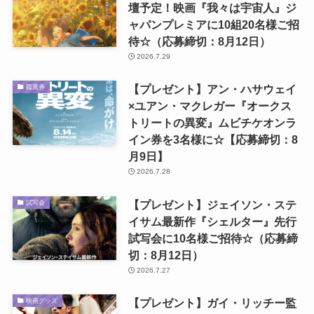
壇予定！映画『我々は宇宙人』ジ
ャパンプレミアに10組20名様ご招
待☆（応募締切：8月12日）
2026.7.29
【プレゼント】アン・ハサウェイ
鑑賞券
×ユアン・マクレガー『オークス
トリートの異変』ムビチケオンラ
イン券を3名様に☆【応募締切：8
月9日】
2026.7.28
【プレゼント】ジェイソン・ステ
試写会
イサム最新作『シェルター』先行
試写会に10名様ご招待☆（応募締
切：8月12日）
2026.7.27
【プレゼント】ガイ・リッチー監
映画グッズ