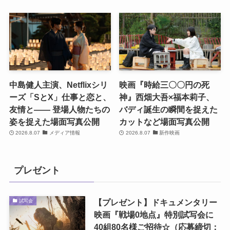
中島健人主演、Netflixシリ
映画『時給三〇〇円の死
ーズ「SとX」仕事と恋と、
神』西畑大吾×福本莉子、
友情と―― 登場人物たちの
バディ誕生の瞬間を捉えた
姿を捉えた場面写真公開
カットなど場面写真公開
2026.8.07
メディア情報
2026.8.07
新作映画
プレゼント
【プレゼント】ドキュメンタリー
試写会
映画『戦場0地点』特別試写会に
40組80名様ご招待☆（応募締切：