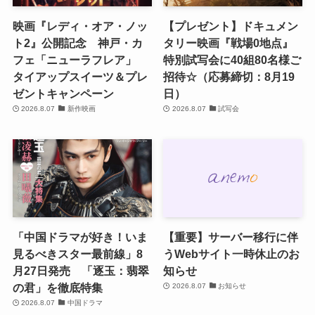
映画『レディ・オア・ノッ
【プレゼント】ドキュメン
ト2』公開記念 神戸・カ
タリー映画『戦場0地点』
フェ「ニューラフレア」
特別試写会に40組80名様ご
タイアップスイーツ＆プレ
招待☆（応募締切：8月19
ゼントキャンペーン
日）
2026.8.07
新作映画
2026.8.07
試写会
「中国ドラマが好き！いま
【重要】サーバー移行に伴
見るべきスター最前線」8
うWebサイト一時休止のお
月27日発売 「逐玉：翡翠
知らせ
の君」を徹底特集
2026.8.07
お知らせ
2026.8.07
中国ドラマ