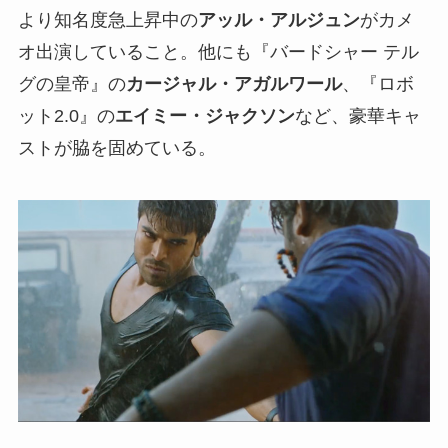
より知名度急上昇中の
アッル・アルジュン
がカメ
オ出演していること。他にも『バードシャー テル
グの皇帝』の
カージャル・アガルワール
、『ロボ
ット2.0』の
エイミー・ジャクソン
など、豪華キャ
ストが脇を固めている。