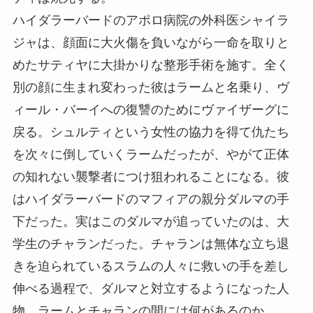
ハイダラーバードのアポロ病院の外科医シャイラ
ジャは、顔面に大火傷を負いながら一命を取りと
めたサティヤに大掛かりな整形手術を施す。全く
別の顔に生まれ変わった彼はラームと名乗り、ヴ
ィール・バーイへの復讐のためにヴァイザーグに
戻る。シュルティという女性の協力を得て仇たち
を次々に倒していくラームだったが、やがて正体
の知れない襲撃者につけ狙われることになる。彼
はハイダラーバードのマフィアの親分ダルマの手
下だった。実はこのダルマが追っていたのは、大
学生のチャランだった。チャランは無体な立ち退
きを迫られているスラムの人々に救いの手を差し
伸べる過程で、ダルマと対立するようになった人
物。ラームとチャランの間には何があるのか。