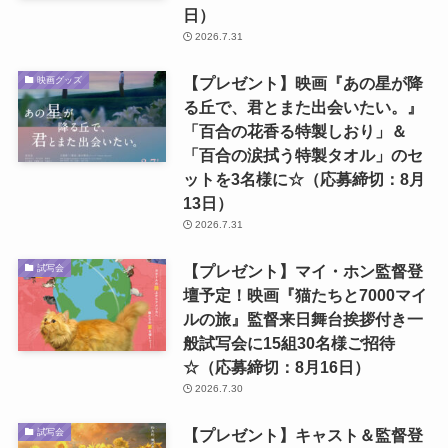
日）
2026.7.31
【プレゼント】映画『あの星が降
映画グッズ
る丘で、君とまた出会いたい。』
「百合の花香る特製しおり」＆
「百合の涙拭う特製タオル」のセ
ットを3名様に☆（応募締切：8月
13日）
2026.7.31
【プレゼント】マイ・ホン監督登
試写会
壇予定！映画『猫たちと7000マイ
ルの旅』監督来日舞台挨拶付き一
般試写会に15組30名様ご招待
☆（応募締切：8月16日）
2026.7.30
【プレゼント】キャスト＆監督登
試写会