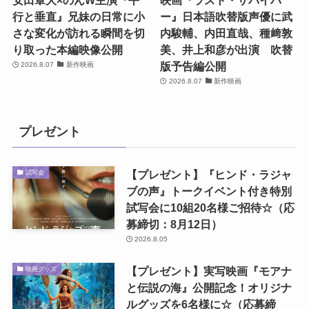
行と垂直』兄妹の日常に小
ー』日本語吹替版声優に武
さな変化が訪れる瞬間を切
内駿輔、内田直哉、種﨑敦
り取った本編映像公開
美、井上和彦が出演 吹替
版予告編公開
2026.8.07
新作映画
2026.8.07
新作映画
プレゼント
【プレゼント】『ヒンド・ラジャ
試写会
ブの声』トークイベント付き特別
試写会に10組20名様ご招待☆（応
募締切：8月12日）
2026.8.05
【プレゼント】実写映画『モアナ
映画グッズ
と伝説の海』公開記念！オリジナ
ルグッズを6名様に☆（応募締