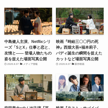
中島健人主演、Netflixシリ
映画『時給三〇〇円の死
ーズ「SとX」仕事と恋と、
神』西畑大吾×福本莉子、
友情と―― 登場人物たちの
バディ誕生の瞬間を捉えた
姿を捉えた場面写真公開
カットなど場面写真公開
2026.8.07
メディア情報
2026.8.07
新作映画
安田章大×のんW主演『平
映画『ラスト・サバイバ