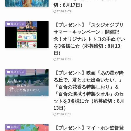
切：8月17日）
2026.8.05
【プレゼント】「スタジオジブリ
映画グッズ
サマー・キャンペーン」開催記
念！オリジナル トトロの手ぬぐい
を3名様に☆（応募締切：8月13
日）
2026.7.31
【プレゼント】映画『あの星が降
映画グッズ
る丘で、君とまた出会いたい。』
「百合の花香る特製しおり」＆
「百合の涙拭う特製タオル」のセ
ットを3名様に☆（応募締切：8月
13日）
2026.7.31
【プレゼント】マイ・ホン監督登
試写会