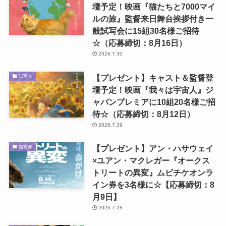
壇予定！映画『猫たちと7000マイ
ルの旅』監督来日舞台挨拶付き一
般試写会に15組30名様ご招待
☆（応募締切：8月16日）
2026.7.30
【プレゼント】キャスト＆監督登
試写会
壇予定！映画『我々は宇宙人』ジ
ャパンプレミアに10組20名様ご招
待☆（応募締切：8月12日）
2026.7.29
【プレゼント】アン・ハサウェイ
鑑賞券
×ユアン・マクレガー『オークス
トリートの異変』ムビチケオンラ
イン券を3名様に☆【応募締切：8
月9日】
2026.7.28