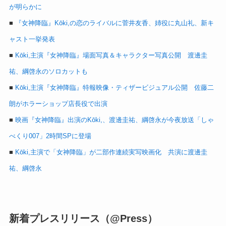
が明らかに
■
『女神降臨』Kōki,の恋のライバルに菅井友香、姉役に丸山礼、新キ
ャスト一挙発表
■
Kōki,主演『女神降臨』場面写真＆キャラクター写真公開 渡邊圭
祐、綱啓永のソロカットも
■
Kōki,主演『女神降臨』特報映像・ティザービジュアル公開 佐藤二
朗がホラーショップ店長役で出演
■
映画『女神降臨』出演のKōki,、渡邊圭祐、綱啓永が今夜放送「しゃ
べくり007」2時間SPに登場
■
Kōki,主演で「女神降臨」が二部作連続実写映画化 共演に渡邊圭
祐、綱啓永
新着プレスリリース（@Press）