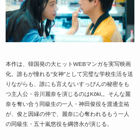
本作は、韓国発の大ヒットWEBマンガを実写映画
化。誰もが憧れる“女神”として完璧な学校生活を送
りながらも、誰にも言えないすっぴんの秘密をも
つ主人公・谷川麗奈を演じるのはKōki,。そんな麗
奈を奪い合う同級生の一人・神田俊役を渡邊圭祐
が、俊と因縁の仲で、麗奈に心奪われるもう一人
の同級生・五十嵐悠役を綱啓永が演じる。