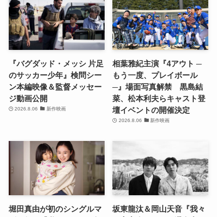
『バグダッド・メッシ 片足
相葉雅紀主演『4アウト ─
のサッカー少年』検問シー
もう一度、プレイボール
ン本編映像＆監督メッセー
─』場面写真解禁 黒島結
ジ動画公開
菜、松本利夫らキャスト登
壇イベントの開催決定
2026.8.06
新作映画
2026.8.06
新作映画
堀田真由が初のシングルマ
坂東龍汰＆岡山天音『我々