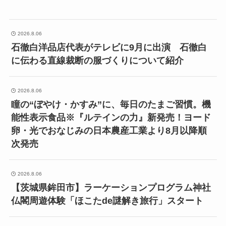
2026.8.06
石徹白洋品店代表がテレビに9月に出演 石徹白
に伝わる直線裁断の服づくりについて紹介
2026.8.06
瞳の“ぼやけ・かすみ”に、毎日のたまご習慣。機
能性表示食品※『ルテインの力』新発売！ヨード
卵・光でおなじみの日本農産工業より8月以降順
次発売
2026.8.06
【茨城県鉾田市】ラーケーションプログラム神社
仏閣周遊体験「ほこたde謎解き旅行」スタート