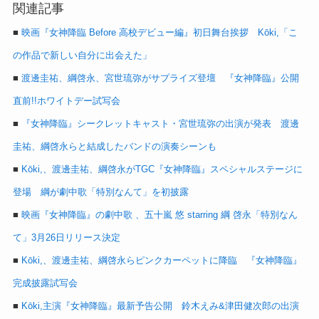
関連記事
■
映画『女神降臨 Before 高校デビュー編』初日舞台挨拶 Kōki,「こ
の作品で新しい自分に出会えた」
■
渡邊圭祐、綱啓永、宮世琉弥がサプライズ登壇 『女神降臨』公開
直前!!ホワイトデー試写会
■
『女神降臨』シークレットキャスト・宮世琉弥の出演が発表 渡邊
圭祐、綱啓永らと結成したバンドの演奏シーンも
■
Kōki,、渡邊圭祐、綱啓永がTGC『女神降臨』スペシャルステージに
登場 綱が劇中歌「特別なんて」を初披露
■
映画『女神降臨』の劇中歌 、五十嵐 悠 starring 綱 啓永「特別なん
て」3月26日リリース決定
■
Kōki,、渡邊圭祐、綱啓永らピンクカーペットに降臨 『女神降臨』
完成披露試写会
■
Kōki,主演『女神降臨』最新予告公開 鈴木えみ&津田健次郎の出演