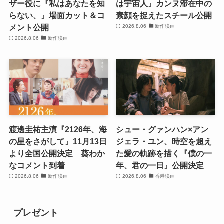
ザー役に『私はあなたを知
は宇宙人』カンヌ滞在中の
らない、』場面カット＆コ
素顔を捉えたスチール公開
メント公開
2026.8.06
新作映画
2026.8.06
新作映画
渡邊圭祐主演『2126年、海
シュー・グァンハン×アン
の星をさがして』11月13日
ジェラ・ユン、時空を超え
より全国公開決定 葵わか
た愛の軌跡を描く『僕の一
なコメント到着
年、君の一日』公開決定
2026.8.06
新作映画
2026.8.06
香港映画
プレゼント