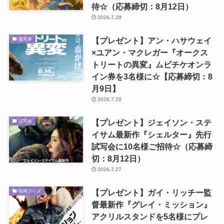
待☆（応募締切：8月12日）
2026.7.29
【プレゼント】アン・ハサウェイ
鑑賞券
×ユアン・マクレガー『オークス
トリートの異変』ムビチケオンラ
イン券を3名様に☆【応募締切：8
月9日】
2026.7.28
【プレゼント】ジェイソン・ステ
試写会
イサム最新作『シェルター』先行
試写会に10名様ご招待☆（応募締
切：8月12日）
2026.7.27
【プレゼント】ガイ・リッチー監
映画グッズ
督最新作『グレイ・ミッション』
アクリルスタンドを5名様にプレ