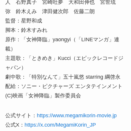
人 石野真子 宮崎吐夢 大和田伸也 宮世琉
弥 鈴木えみ 津田健次郎 佐藤二朗
監督：星野和成
脚本：鈴木すみれ
原作：「女神降臨」yaongyi（「LINEマンガ」連
載）
主題歌：「ときめき」Kucci（エピックレコードジ
ャパン）
劇中歌：「特別なんて」五十嵐悠 starring 綱啓永
配給：ソニー・ピクチャーズ エンタテインメント
(C)映画「女神降臨」製作委員会
公式サイト：
https://www.megamikorin-movie.jp
公式X：
https://x.com/MegamiKorin_JP