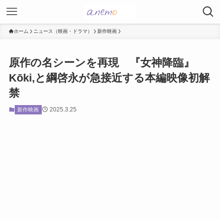
ホーム
ニュース（映画・ドラマ）
新作映画
原作の名シーンを再現 『女神降臨』
Kōki,と綱啓永が急接近する本編映像初解
禁
2025.3.25
新作映画