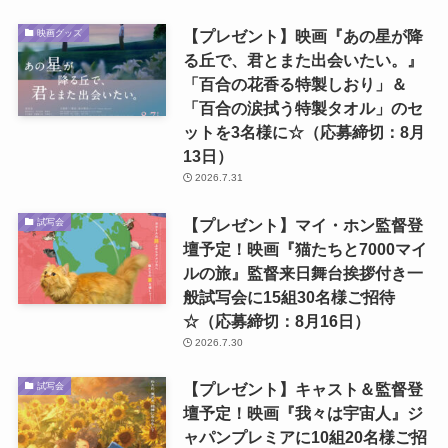
【プレゼント】映画『あの星が降
映画グッズ
る丘で、君とまた出会いたい。』
「百合の花香る特製しおり」＆
「百合の涙拭う特製タオル」のセ
ットを3名様に☆（応募締切：8月
13日）
2026.7.31
【プレゼント】マイ・ホン監督登
試写会
壇予定！映画『猫たちと7000マイ
ルの旅』監督来日舞台挨拶付き一
般試写会に15組30名様ご招待
☆（応募締切：8月16日）
2026.7.30
【プレゼント】キャスト＆監督登
試写会
壇予定！映画『我々は宇宙人』ジ
ャパンプレミアに10組20名様ご招