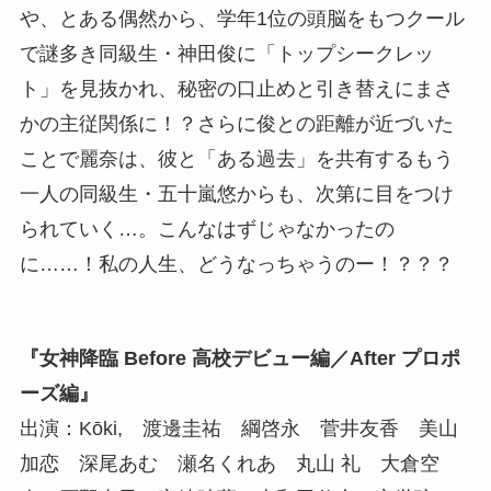
や、とある偶然から、学年1位の頭脳をもつクール
で謎多き同級生・神田俊に「トップシークレッ
ト」を見抜かれ、秘密の口止めと引き替えにまさ
かの主従関係に！？さらに俊との距離が近づいた
ことで麗奈は、彼と「ある過去」を共有するもう
一人の同級生・五十嵐悠からも、次第に目をつけ
られていく…。こんなはずじゃなかったの
に……！私の人生、どうなっちゃうのー！？？？
『女神降臨 Before 高校デビュー編／After プロポ
ーズ編』
出演：Kōki, 渡邊圭祐 綱啓永 菅井友香 美山
加恋 深尾あむ 瀬名くれあ 丸山 礼 大倉空