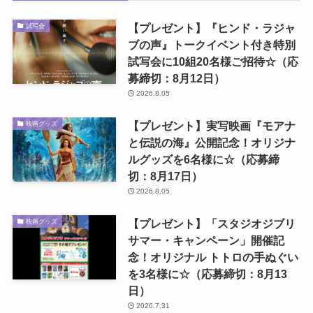
【プレゼント】『ヒンド・ラジャ
試写会
ブの声』トークイベント付き特別
試写会に10組20名様ご招待☆（応
募締切：8月12日）
2026.8.05
【プレゼント】実写映画『モアナ
映画グッズ
と伝説の海』公開記念！オリジナ
ルグッズを6名様に☆（応募締
切：8月17日）
2026.8.05
【プレゼント】「スタジオジブリ
映画グッズ
サマー・キャンペーン」開催記
念！オリジナル トトロの手ぬぐい
を3名様に☆（応募締切：8月13
日）
2026.7.31