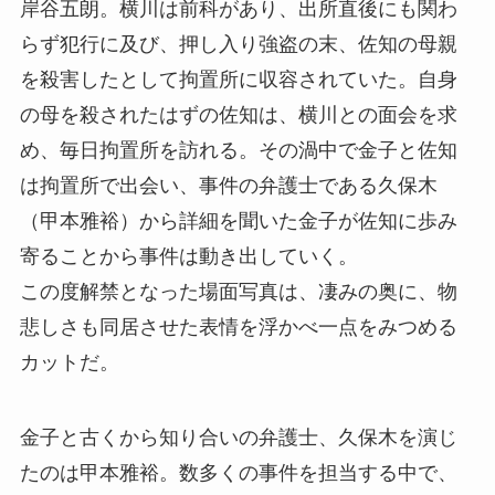
岸谷五朗。横川は前科があり、出所直後にも関わ
らず犯行に及び、押し入り強盗の末、佐知の母親
を殺害したとして拘置所に収容されていた。自身
の母を殺されたはずの佐知は、横川との面会を求
め、毎日拘置所を訪れる。その渦中で金子と佐知
は拘置所で出会い、事件の弁護士である久保木
（甲本雅裕）から詳細を聞いた金子が佐知に歩み
寄ることから事件は動き出していく。
この度解禁となった場面写真は、凄みの奥に、物
悲しさも同居させた表情を浮かべ一点をみつめる
カットだ。
金子と古くから知り合いの弁護士、久保木を演じ
たのは甲本雅裕。数多くの事件を担当する中で、