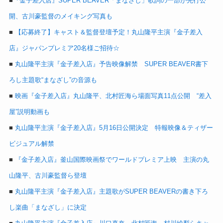
■
『金子差入店』SUPER BEAVER「まなざし」歌詞の一部が先行公
開、古川豪監督のメイキング写真も
■
【応募終了】キャスト＆監督登壇予定！丸山隆平主演『金子差入
店』ジャパンプレミア20名様ご招待☆
■
丸山隆平主演『金子差入店』予告映像解禁 SUPER BEAVER書下
ろし主題歌“まなざし”の音源も
■
映画『金子差入店』丸山隆平、北村匠海ら場面写真11点公開 “差入
屋”説明動画も
■
丸山隆平主演『金子差入店』5月16日公開決定 特報映像＆ティザー
ビジュアル解禁
■
『金子差入店』釜山国際映画祭でワールドプレミア上映 主演の丸
山隆平、古川豪監督ら登壇
■
丸山隆平主演『金子差入店』主題歌がSUPER BEAVERの書き下ろ
し楽曲「まなざし」に決定