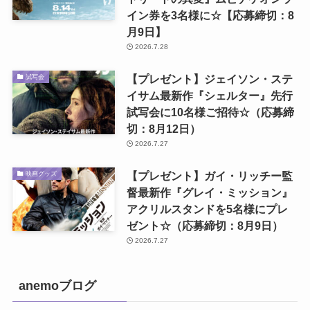
イン券を3名様に☆【応募締切：8
月9日】
2026.7.28
【プレゼント】ジェイソン・ステ
試写会
イサム最新作『シェルター』先行
試写会に10名様ご招待☆（応募締
切：8月12日）
2026.7.27
【プレゼント】ガイ・リッチー監
映画グッズ
督最新作『グレイ・ミッション』
アクリルスタンドを5名様にプレ
ゼント☆（応募締切：8月9日）
2026.7.27
anemoブログ