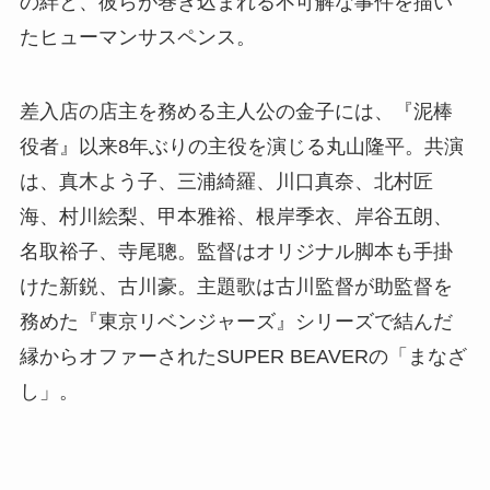
の絆と、彼らが巻き込まれる不可解な事件を描い
たヒューマンサスペンス。
差入店の店主を務める主人公の金子には、『泥棒
役者』以来8年ぶりの主役を演じる丸山隆平。共演
は、真木よう子、三浦綺羅、川口真奈、北村匠
海、村川絵梨、甲本雅裕、根岸季衣、岸谷五朗、
名取裕子、寺尾聰。監督はオリジナル脚本も手掛
けた新鋭、古川豪。主題歌は古川監督が助監督を
務めた『東京リベンジャーズ』シリーズで結んだ
縁からオファーされたSUPER BEAVERの「まなざ
し」。