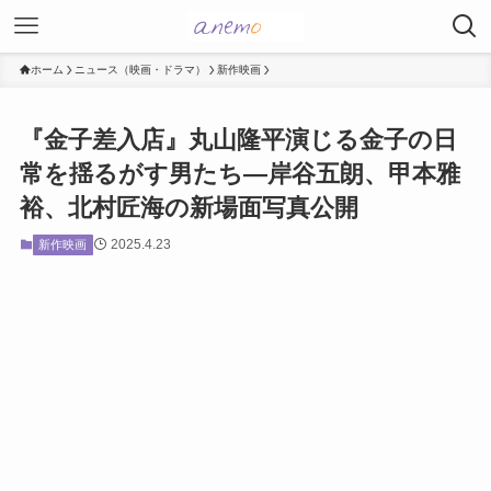
ホーム
ニュース（映画・ドラマ）
新作映画
『金子差入店』丸山隆平演じる金子の日
常を揺るがす男たち―岸谷五朗、甲本雅
裕、北村匠海の新場面写真公開
2025.4.23
新作映画