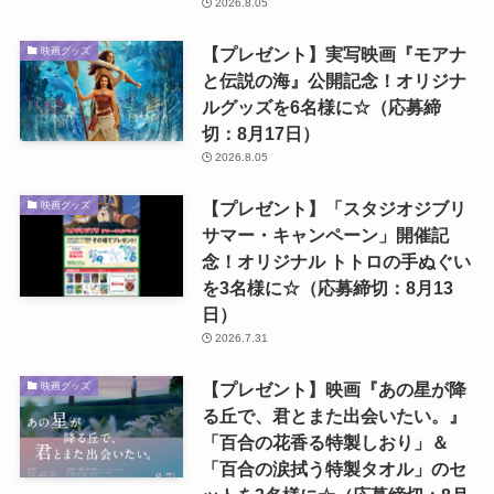
2026.8.05
【プレゼント】実写映画『モアナ
映画グッズ
と伝説の海』公開記念！オリジナ
ルグッズを6名様に☆（応募締
切：8月17日）
2026.8.05
【プレゼント】「スタジオジブリ
映画グッズ
サマー・キャンペーン」開催記
念！オリジナル トトロの手ぬぐい
を3名様に☆（応募締切：8月13
日）
2026.7.31
【プレゼント】映画『あの星が降
映画グッズ
る丘で、君とまた出会いたい。』
「百合の花香る特製しおり」＆
「百合の涙拭う特製タオル」のセ