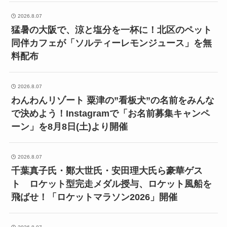
2026.8.07
猛暑の大阪で、涼と塩分を一杯に！北区のペット
同伴カフェが「ソルティーレモンジュース」を無
料配布
2026.8.07
わんわんリゾート 粟津の”看板犬”の名前をみんな
で決めよう！Instagramで「お名前募集キャンペ
ーン」を8月8日(土)より開催
2026.8.07
千葉真子氏・鄭大世氏・安田理大氏ら豪華ゲス
ト ロケット型完走メダル授与、ロケット風船を
飛ばせ！「ロケットマラソン2026」開催