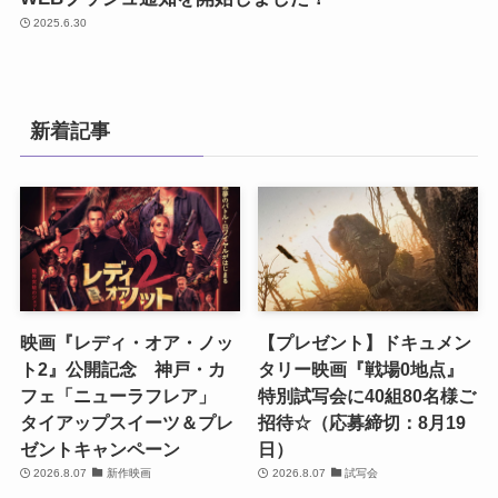
2025.6.30
新着記事
映画『レディ・オア・ノッ
【プレゼント】ドキュメン
ト2』公開記念 神戸・カ
タリー映画『戦場0地点』
フェ「ニューラフレア」
特別試写会に40組80名様ご
タイアップスイーツ＆プレ
招待☆（応募締切：8月19
ゼントキャンペーン
日）
2026.8.07
新作映画
2026.8.07
試写会