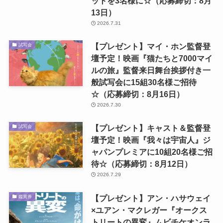
ットを3名様に☆（応募締切：8月
13日）
2026.7.31
【プレゼント】マイ・ホン監督登
試写会
壇予定！映画『猫たちと7000マイ
ルの旅』監督来日舞台挨拶付き一
般試写会に15組30名様ご招待
☆（応募締切：8月16日）
2026.7.30
【プレゼント】キャスト＆監督登
試写会
壇予定！映画『我々は宇宙人』ジ
ャパンプレミアに10組20名様ご招
待☆（応募締切：8月12日）
2026.7.29
【プレゼント】アン・ハサウェイ
鑑賞券
×ユアン・マクレガー『オークス
トリートの異変』ムビチケオンラ