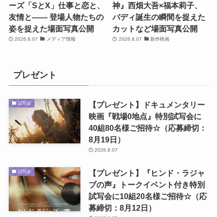
ーズ「SとX」仕事と恋と、
神』西畑大吾×福本莉子、
友情と―― 登場人物たちの
バディ誕生の瞬間を捉えた
姿を捉えた場面写真公開
カットなど場面写真公開
2026.8.07
メディア情報
2026.8.07
新作映画
プレゼント
【プレゼント】ドキュメンタリー
試写会
映画『戦場0地点』特別試写会に
40組80名様ご招待☆（応募締切：
8月19日）
2026.8.07
【プレゼント】『ヒンド・ラジャ
試写会
ブの声』トークイベント付き特別
試写会に10組20名様ご招待☆（応
募締切：8月12日）