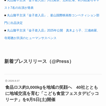
■
丸山隆平主演『金子差入店』川口真奈、北村匠海、村川絵梨らキャ
スト7名の出演が発表
■
丸山隆平主演『金子差入店』、釜山国際映画祭コンペティション部
門に出品決定
■
丸山隆平主演『金子差入店』2025年公開 真木よう子、三浦綺羅、
寺尾聰が共演のヒューマンサスペンス
新着プレスリリース（@Press）
2026.8.07
食品ロス約3,000kgを地域の笑顔へ 40社ととも
に地域交流を育む「こども食堂フェスタデピッコ
リーナ」を9月5日(土)開催