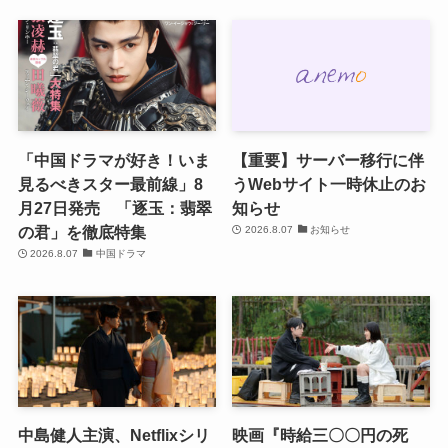
「中国ドラマが好き！いま
【重要】サーバー移行に伴
見るべきスター最前線」8
うWebサイト一時休止のお
月27日発売 「逐玉：翡翠
知らせ
の君」を徹底特集
2026.8.07
お知らせ
2026.8.07
中国ドラマ
中島健人主演、Netflixシリ
映画『時給三〇〇円の死