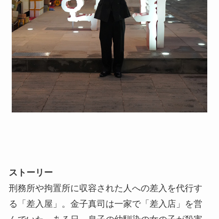
ストーリー
刑務所や拘置所に収容された人への差入を代行す
る「差入屋」。金子真司は一家で「差入店」を営