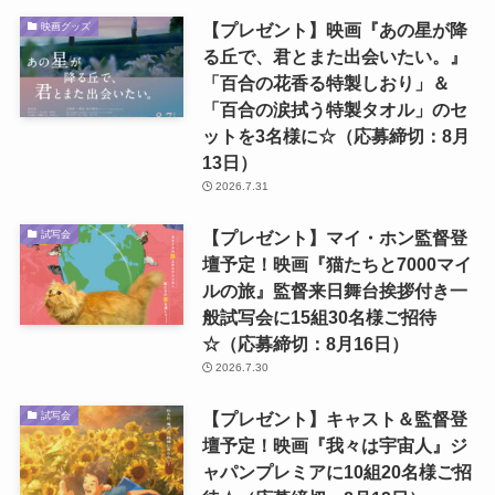
【プレゼント】映画『あの星が降
映画グッズ
る丘で、君とまた出会いたい。』
「百合の花香る特製しおり」＆
「百合の涙拭う特製タオル」のセ
ットを3名様に☆（応募締切：8月
13日）
2026.7.31
【プレゼント】マイ・ホン監督登
試写会
壇予定！映画『猫たちと7000マイ
ルの旅』監督来日舞台挨拶付き一
般試写会に15組30名様ご招待
☆（応募締切：8月16日）
2026.7.30
【プレゼント】キャスト＆監督登
試写会
壇予定！映画『我々は宇宙人』ジ
ャパンプレミアに10組20名様ご招