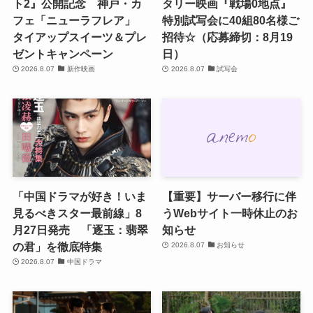
ト2』公開記念 神戸・カ
タリー映画『戦場0地点』
フェ「ニューラフレア」
特別試写会に40組80名様ご
タイアップスイーツ＆プレ
招待☆（応募締切：8月19
ゼントキャンペーン
日）
2026.8.07
新作映画
2026.8.07
試写会
「中国ドラマが好き！いま
【重要】サーバー移行に伴
見るべきスター最前線」8
うWebサイト一時休止のお
月27日発売 「逐玉：翡翠
知らせ
の君」を徹底特集
2026.8.07
お知らせ
2026.8.07
中国ドラマ