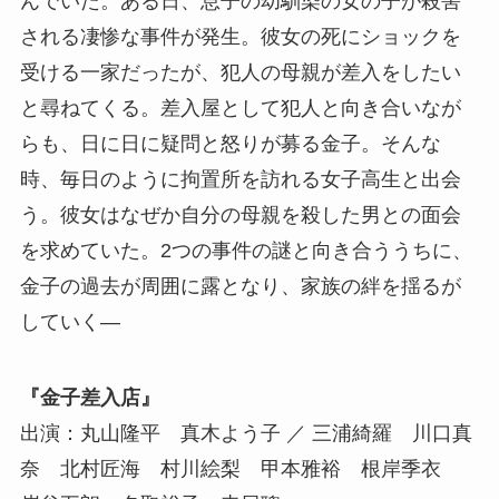
んでいた。ある日、息子の幼馴染の女の子が殺害
される凄惨な事件が発生。彼女の死にショックを
受ける一家だったが、犯人の母親が差入をしたい
と尋ねてくる。差入屋として犯人と向き合いなが
らも、日に日に疑問と怒りが募る金子。そんな
時、毎日のように拘置所を訪れる女子高生と出会
う。彼女はなぜか自分の母親を殺した男との面会
を求めていた。2つの事件の謎と向き合ううちに、
金子の過去が周囲に露となり、家族の絆を揺るが
していく―
『金子差入店』
出演：丸山隆平 真木よう子 ／ 三浦綺羅 川口真
奈 北村匠海 村川絵梨 甲本雅裕 根岸季衣