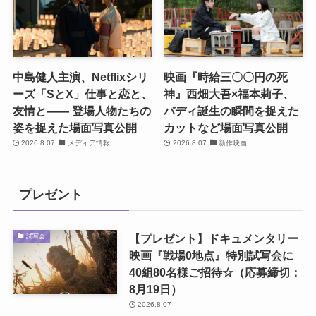
中島健人主演、Netflixシリ
映画『時給三〇〇円の死
ーズ「SとX」仕事と恋と、
神』西畑大吾×福本莉子、
友情と―― 登場人物たちの
バディ誕生の瞬間を捉えた
姿を捉えた場面写真公開
カットなど場面写真公開
2026.8.07
メディア情報
2026.8.07
新作映画
プレゼント
【プレゼント】ドキュメンタリー
試写会
映画『戦場0地点』特別試写会に
40組80名様ご招待☆（応募締切：
8月19日）
2026.8.07