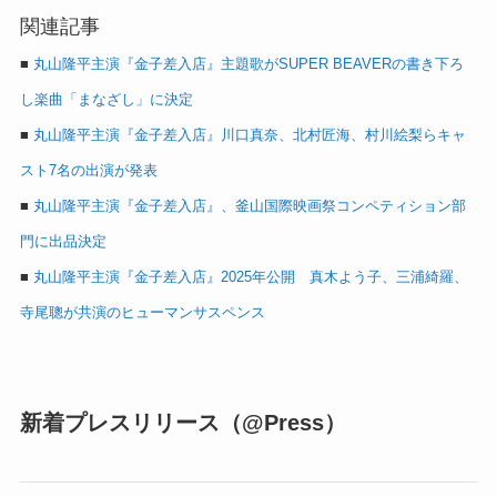
関連記事
■
丸山隆平主演『金子差入店』主題歌がSUPER BEAVERの書き下ろ
し楽曲「まなざし」に決定
■
丸山隆平主演『金子差入店』川口真奈、北村匠海、村川絵梨らキャ
スト7名の出演が発表
■
丸山隆平主演『金子差入店』、釜山国際映画祭コンペティション部
門に出品決定
■
丸山隆平主演『金子差入店』2025年公開 真木よう子、三浦綺羅、
寺尾聰が共演のヒューマンサスペンス
新着プレスリリース（@Press）