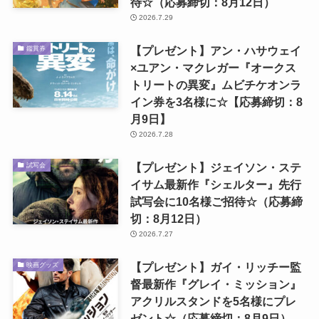
待☆（応募締切：8月12日）
2026.7.29
【プレゼント】アン・ハサウェイ
鑑賞券
×ユアン・マクレガー『オークス
トリートの異変』ムビチケオンラ
イン券を3名様に☆【応募締切：8
月9日】
2026.7.28
【プレゼント】ジェイソン・ステ
試写会
イサム最新作『シェルター』先行
試写会に10名様ご招待☆（応募締
切：8月12日）
2026.7.27
【プレゼント】ガイ・リッチー監
映画グッズ
督最新作『グレイ・ミッション』
アクリルスタンドを5名様にプレ
ゼント☆（応募締切：8月9日）