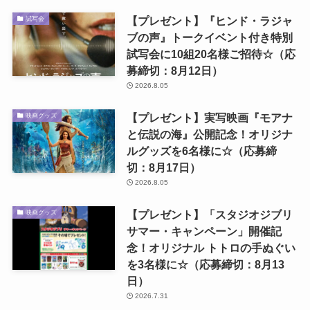
【プレゼント】『ヒンド・ラジャ
試写会
ブの声』トークイベント付き特別
試写会に10組20名様ご招待☆（応
募締切：8月12日）
2026.8.05
【プレゼント】実写映画『モアナ
映画グッズ
と伝説の海』公開記念！オリジナ
ルグッズを6名様に☆（応募締
切：8月17日）
2026.8.05
【プレゼント】「スタジオジブリ
映画グッズ
サマー・キャンペーン」開催記
念！オリジナル トトロの手ぬぐい
を3名様に☆（応募締切：8月13
日）
2026.7.31