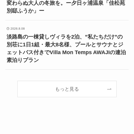
変わらぬ大人の冬旅を。ー夕日ヶ浦温泉「佳松苑
別邸ふうか」ー
2026.8.08
淡路島の一棟貸しヴィラを2泊、”私たちだけ”の
別荘に1日1組・最大8名様、プールとサウナとジ
ェットバス付きでVilla Mon Temps AWAJIの連泊
素泊りプラン
もっと見る