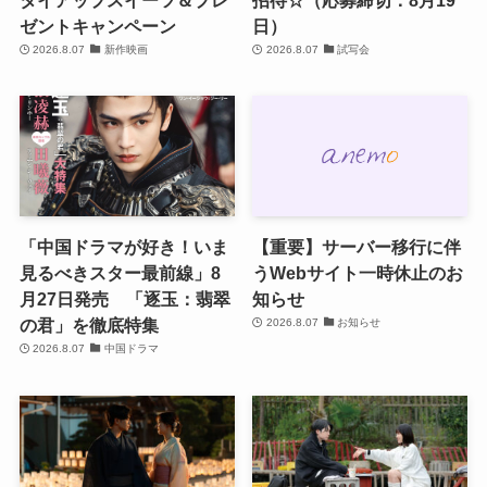
ゼントキャンペーン
日）
2026.8.07
新作映画
2026.8.07
試写会
「中国ドラマが好き！いま
【重要】サーバー移行に伴
見るべきスター最前線」8
うWebサイト一時休止のお
月27日発売 「逐玉：翡翠
知らせ
の君」を徹底特集
2026.8.07
お知らせ
2026.8.07
中国ドラマ