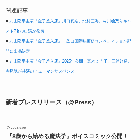
関連記事
■
丸山隆平主演『金子差入店』川口真奈、北村匠海、村川絵梨らキャ
スト7名の出演が発表
■
丸山隆平主演『金子差入店』、釜山国際映画祭コンペティション部
門に出品決定
■
丸山隆平主演『金子差入店』2025年公開 真木よう子、三浦綺羅、
寺尾聰が共演のヒューマンサスペンス
新着プレスリリース（@Press）
2026.8.08
『8歳から始める魔法学』ボイスコミック公開！