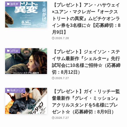
【プレゼント】アン・ハサウェイ
鑑賞券
×ユアン・マクレガー『オークス
トリートの異変』ムビチケオンラ
イン券を3名様に☆【応募締切：8
月9日】
2026.7.28
【プレゼント】ジェイソン・ステ
試写会
イサム最新作『シェルター』先行
試写会に10名様ご招待☆（応募締
切：8月12日）
2026.7.27
【プレゼント】ガイ・リッチー監
映画グッズ
督最新作『グレイ・ミッション』
アクリルスタンドを5名様にプレ
ゼント☆（応募締切：8月9日）
2026.7.27