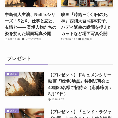
中島健人主演、Netflixシリ
映画『時給三〇〇円の死
ーズ「SとX」仕事と恋と、
神』西畑大吾×福本莉子、
友情と―― 登場人物たちの
バディ誕生の瞬間を捉えた
姿を捉えた場面写真公開
カットなど場面写真公開
2026.8.07
メディア情報
2026.8.07
新作映画
プレゼント
【プレゼント】ドキュメンタリー
試写会
映画『戦場0地点』特別試写会に
40組80名様ご招待☆（応募締切：
8月19日）
2026.8.07
【プレゼント】『ヒンド・ラジャ
試写会