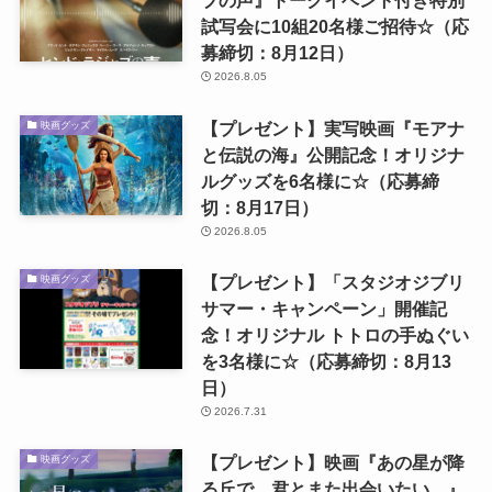
ブの声』トークイベント付き特別
試写会に10組20名様ご招待☆（応
募締切：8月12日）
2026.8.05
【プレゼント】実写映画『モアナ
映画グッズ
と伝説の海』公開記念！オリジナ
ルグッズを6名様に☆（応募締
切：8月17日）
2026.8.05
【プレゼント】「スタジオジブリ
映画グッズ
サマー・キャンペーン」開催記
念！オリジナル トトロの手ぬぐい
を3名様に☆（応募締切：8月13
日）
2026.7.31
【プレゼント】映画『あの星が降
映画グッズ
る丘で、君とまた出会いたい。』