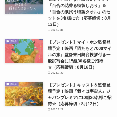
「百合の花香る特製しおり」＆
「百合の涙拭う特製タオル」のセ
ットを3名様に☆（応募締切：8月
13日）
2026.7.31
【プレゼント】マイ・ホン監督登
試写会
壇予定！映画『猫たちと7000マイ
ルの旅』監督来日舞台挨拶付き一
般試写会に15組30名様ご招待
☆（応募締切：8月16日）
2026.7.30
【プレゼント】キャスト＆監督登
試写会
壇予定！映画『我々は宇宙人』ジ
ャパンプレミアに10組20名様ご招
待☆（応募締切：8月12日）
2026.7.29