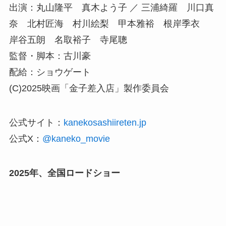
出演：丸山隆平 真木よう子 ／ 三浦綺羅 川口真
奈 北村匠海 村川絵梨 甲本雅裕 根岸季衣
岸谷五朗 名取裕子 寺尾聰
監督・脚本：古川豪
配給：ショウゲート
(C)2025映画「金子差入店」製作委員会
公式サイト：
kanekosashiireten.jp
公式X：
@kaneko_movie
2025年、全国ロードショー