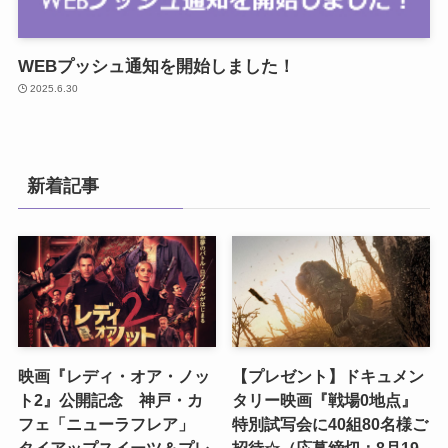
WEBプッシュ通知を開始しました！
2025.6.30
新着記事
映画『レディ・オア・ノッ
【プレゼント】ドキュメン
ト2』公開記念 神戸・カ
タリー映画『戦場0地点』
フェ「ニューラフレア」
特別試写会に40組80名様ご
タイアップスイーツ＆プレ
招待☆（応募締切：8月19