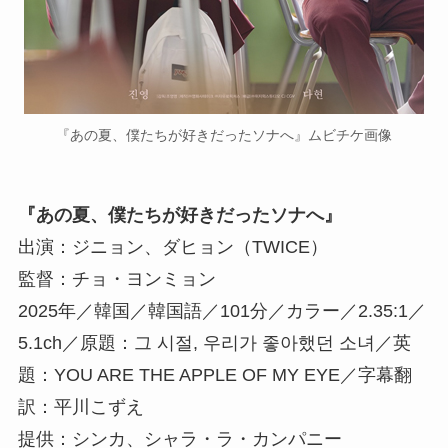
『あの夏、僕たちが好きだったソナへ』ムビチケ画像
『あの夏、僕たちが好きだったソナへ』
出演：ジニョン、ダヒョン（TWICE）
監督：チョ・ヨンミョン
2025年／韓国／韓国語／101分／カラー／2.35:1／
5.1ch／原題：그 시절, 우리가 좋아했던 소녀／英
題：YOU ARE THE APPLE OF MY EYE／字幕翻
訳：平川こずえ
提供：シンカ、シャラ・ラ・カンパニー