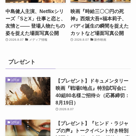
中島健人主演、Netflixシリ
映画『時給三〇〇円の死
ーズ「SとX」仕事と恋と、
神』西畑大吾×福本莉子、
友情と―― 登場人物たちの
バディ誕生の瞬間を捉えた
姿を捉えた場面写真公開
カットなど場面写真公開
2026.8.07
メディア情報
2026.8.07
新作映画
プレゼント
【プレゼント】ドキュメンタリー
試写会
映画『戦場0地点』特別試写会に
40組80名様ご招待☆（応募締切：
8月19日）
2026.8.07
【プレゼント】『ヒンド・ラジャ
試写会
ブの声』トークイベント付き特別