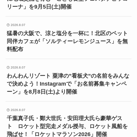
リーナ」を9月5日(土)開催
2026.8.07
猛暑の大阪で、涼と塩分を一杯に！北区のペット
同伴カフェが「ソルティーレモンジュース」を無
料配布
2026.8.07
わんわんリゾート 粟津の”看板犬”の名前をみんな
で決めよう！Instagramで「お名前募集キャンペ
ーン」を8月8日(土)より開催
2026.8.07
千葉真子氏・鄭大世氏・安田理大氏ら豪華ゲス
ト ロケット型完走メダル授与、ロケット風船を
飛ばせ！「ロケットマラソン2026」開催