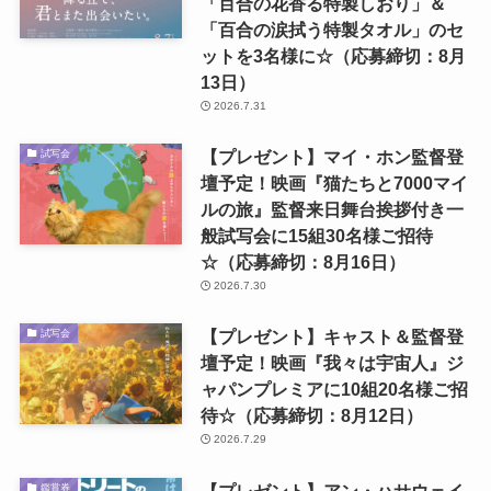
「百合の花香る特製しおり」＆
「百合の涙拭う特製タオル」のセ
ットを3名様に☆（応募締切：8月
13日）
2026.7.31
【プレゼント】マイ・ホン監督登
試写会
壇予定！映画『猫たちと7000マイ
ルの旅』監督来日舞台挨拶付き一
般試写会に15組30名様ご招待
☆（応募締切：8月16日）
2026.7.30
【プレゼント】キャスト＆監督登
試写会
壇予定！映画『我々は宇宙人』ジ
ャパンプレミアに10組20名様ご招
待☆（応募締切：8月12日）
2026.7.29
【プレゼント】アン・ハサウェイ
鑑賞券