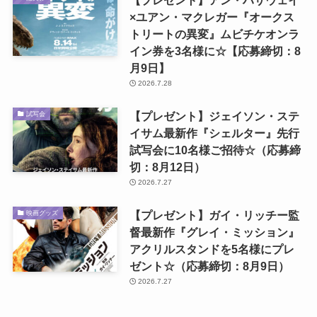
×ユアン・マクレガー『オークス
トリートの異変』ムビチケオンラ
イン券を3名様に☆【応募締切：8
月9日】
2026.7.28
【プレゼント】ジェイソン・ステ
試写会
イサム最新作『シェルター』先行
試写会に10名様ご招待☆（応募締
切：8月12日）
2026.7.27
【プレゼント】ガイ・リッチー監
映画グッズ
督最新作『グレイ・ミッション』
アクリルスタンドを5名様にプレ
ゼント☆（応募締切：8月9日）
2026.7.27