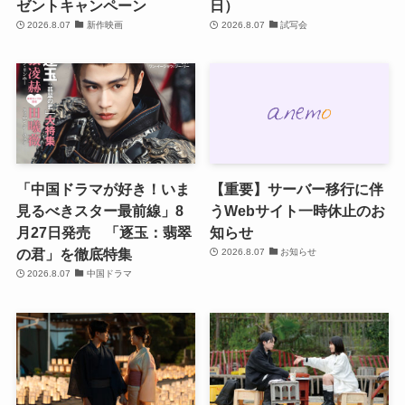
ゼントキャンペーン
日）
2026.8.07
新作映画
2026.8.07
試写会
「中国ドラマが好き！いま
【重要】サーバー移行に伴
見るべきスター最前線」8
うWebサイト一時休止のお
月27日発売 「逐玉：翡翠
知らせ
の君」を徹底特集
2026.8.07
お知らせ
2026.8.07
中国ドラマ