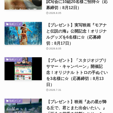
試写会に10組20名様ご招待☆（応
募締切：8月12日）
2026.8.05
【プレゼント】実写映画『モアナ
映画グッズ
と伝説の海』公開記念！オリジナ
ルグッズを6名様に☆（応募締
切：8月17日）
2026.8.05
【プレゼント】「スタジオジブリ
映画グッズ
サマー・キャンペーン」開催記
念！オリジナル トトロの手ぬぐい
を3名様に☆（応募締切：8月13
日）
2026.7.31
【プレゼント】映画『あの星が降
映画グッズ
る丘で、君とまた出会いたい。』