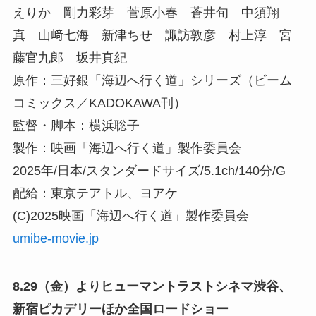
えりか 剛力彩芽 菅原小春 蒼井旬 中須翔
真 山﨑七海 新津ちせ 諏訪敦彦 村上淳 宮
藤官九郎 坂井真紀
原作：三好銀「海辺へ行く道」シリーズ（ビーム
コミックス／KADOKAWA刊）
監督・脚本：横浜聡子
製作：映画「海辺へ行く道」製作委員会
2025年/日本/スタンダードサイズ/5.1ch/140分/G
配給：東京テアトル、ヨアケ
(C)2025映画「海辺へ行く道」製作委員会
umibe-movie.jp
8.29（金）よりヒューマントラストシネマ渋谷、
新宿ピカデリーほか全国ロードショー