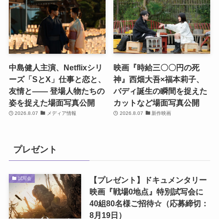
中島健人主演、Netflixシリ
映画『時給三〇〇円の死
ーズ「SとX」仕事と恋と、
神』西畑大吾×福本莉子、
友情と―― 登場人物たちの
バディ誕生の瞬間を捉えた
姿を捉えた場面写真公開
カットなど場面写真公開
2026.8.07
メディア情報
2026.8.07
新作映画
プレゼント
【プレゼント】ドキュメンタリー
試写会
映画『戦場0地点』特別試写会に
40組80名様ご招待☆（応募締切：
8月19日）