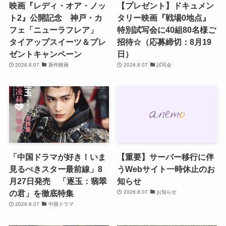
映画『レディ・オア・ノッ
【プレゼント】ドキュメン
ト2』公開記念 神戸・カ
タリー映画『戦場0地点』
フェ「ニューラフレア」
特別試写会に40組80名様ご
タイアップスイーツ＆プレ
招待☆（応募締切：8月19
ゼントキャンペーン
日）
2026.8.07
新作映画
2026.8.07
試写会
「中国ドラマが好き！いま
【重要】サーバー移行に伴
見るべきスター最前線」8
うWebサイト一時休止のお
月27日発売 「逐玉：翡翠
知らせ
の君」を徹底特集
2026.8.07
お知らせ
2026.8.07
中国ドラマ