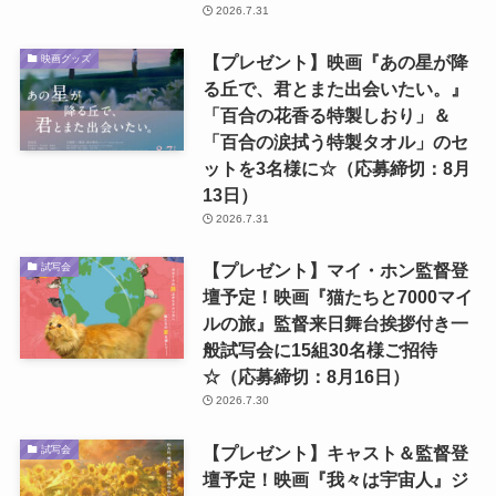
2026.7.31
【プレゼント】映画『あの星が降
映画グッズ
る丘で、君とまた出会いたい。』
「百合の花香る特製しおり」＆
「百合の涙拭う特製タオル」のセ
ットを3名様に☆（応募締切：8月
13日）
2026.7.31
【プレゼント】マイ・ホン監督登
試写会
壇予定！映画『猫たちと7000マイ
ルの旅』監督来日舞台挨拶付き一
般試写会に15組30名様ご招待
☆（応募締切：8月16日）
2026.7.30
【プレゼント】キャスト＆監督登
試写会
壇予定！映画『我々は宇宙人』ジ