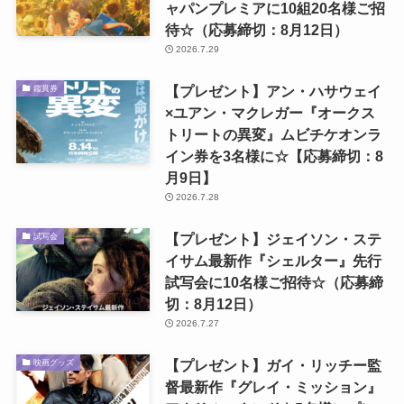
ャパンプレミアに10組20名様ご招
待☆（応募締切：8月12日）
2026.7.29
【プレゼント】アン・ハサウェイ
鑑賞券
×ユアン・マクレガー『オークス
トリートの異変』ムビチケオンラ
イン券を3名様に☆【応募締切：8
月9日】
2026.7.28
【プレゼント】ジェイソン・ステ
試写会
イサム最新作『シェルター』先行
試写会に10名様ご招待☆（応募締
切：8月12日）
2026.7.27
【プレゼント】ガイ・リッチー監
映画グッズ
督最新作『グレイ・ミッション』