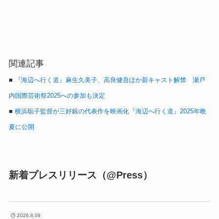
関連記事
■
『海辺へ行く道』麻生久美子、高良健吾ほか新キャスト解禁 瀬戸
内国際芸術祭2025への参加も決定
■
横浜聡子監督が三好銀の代表作を映画化『海辺へ行く道』2025年晩
夏に公開
新着プレスリリース（@Press）
2026.8.09