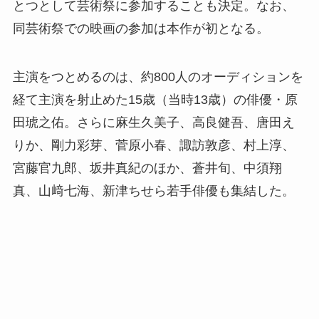
とつとして芸術祭に参加することも決定。なお、
同芸術祭での映画の参加は本作が初となる。
主演をつとめるのは、約800人のオーディションを
経て主演を射止めた15歳（当時13歳）の俳優・原
田琥之佑。さらに麻生久美子、高良健吾、唐田え
りか、剛力彩芽、菅原小春、諏訪敦彦、村上淳、
宮藤官九郎、坂井真紀のほか、蒼井旬、中須翔
真、山﨑七海、新津ちせら若手俳優も集結した。