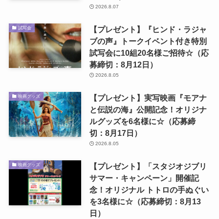
2026.8.07
【プレゼント】『ヒンド・ラジャ
試写会
ブの声』トークイベント付き特別
試写会に10組20名様ご招待☆（応
募締切：8月12日）
2026.8.05
【プレゼント】実写映画『モアナ
映画グッズ
と伝説の海』公開記念！オリジナ
ルグッズを6名様に☆（応募締
切：8月17日）
2026.8.05
【プレゼント】「スタジオジブリ
映画グッズ
サマー・キャンペーン」開催記
念！オリジナル トトロの手ぬぐい
を3名様に☆（応募締切：8月13
日）