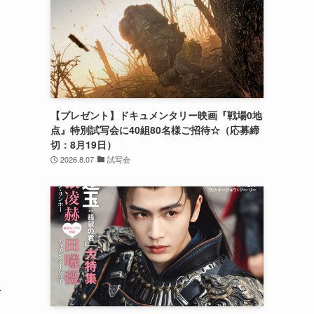
【プレゼント】ドキュメンタリー映画『戦場0地
点』特別試写会に40組80名様ご招待☆（応募締
切：8月19日）
2026.8.07
試写会
方