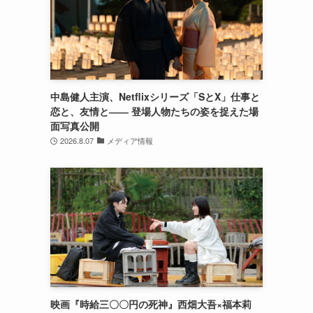
中島健人主演、Netflixシリーズ「SとX」仕事と
恋と、友情と―― 登場人物たちの姿を捉えた場
面写真公開
2026.8.07
メディア情報
映画『時給三〇〇円の死神』西畑大吾×福本莉