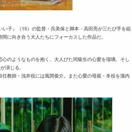
いい子』（15）の監督・呉美保と脚本・高田亮が三たび手を組
時間に向き合う大人たちにフォーカスした作品だ。
恋心のようなものを抱く、大人びた同級生の心愛を瑠璃、そし
大が演じる。
担任教師・浅井役には風間俊介。また心愛の母親・冬役を瀧内