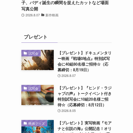
子、バディ誕生の瞬間を捉えたカットなど場面
写真公開
2026.8.07
新作映画
プレゼント
【プレゼント】ドキュメンタリ
試写会
ー映画『戦場0地点』特別試写
会に40組80名様ご招待☆（応
募締切：8月19日）
2026.8.07
【プレゼント】『ヒンド・ラジ
試写会
ャブの声』トークイベント付き
特別試写会に10組20名様ご招
待☆（応募締切：8月12日）
2026.8.05
【プレゼント】実写映画『モア
映画グッズ
ナと伝説の海』公開記念！オリ