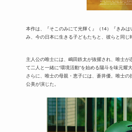
本作は、『そこのみにて光輝く』（14）『きみは
み、今の日本に生きる子どもたちと、彼らと同じ
主人公の唯士には、嶋田鉄太が抜擢され、唯士が
て二人と一緒に“環境活動”を始める陽斗を味元耀
さらに、唯士の母親・恵子には、蒼井優。唯士の
公美が演じた。