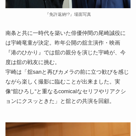
『免許返納!?』場面写真
南条と共に一時代を築いた俳優仲間の尾崎誠役に
は宇崎竜童が決定。昨年公開の舘主演作・映画
『港のひかり』では舘の親分を演じた宇崎が、今
度は舘の戦友に挑む。
宇崎は「舘sanと再びカメラの前に立つ歓びを感じ
ながら楽しく撮影に臨むことが出来ました。実
像”舘ひろし”と重なるcomicalなセリフやリアクシ
ョンにクスッときた」と舘との共演を回顧。