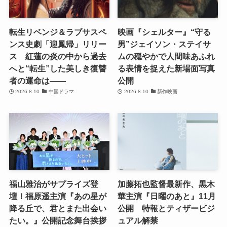
転生リベンジ＆ラブサスペ
映画『シェルター』“守る
ンス史劇「迎鳳帰」リリー
男”ジェイソン・ステイサ
ス 紅蓮の炎の中から過去
ムの穏やかで人間味あふれ
へと“転生”した美しき復讐
る表情を捉えた新場面写真
者の運命は――
公開
2026.8.10
中国ドラマ
2026.8.10
新作映画
福山雅治がサプライズ登
加藤拓也監督最新作、黒木
壇！福原遥主演『あの星が
華主演『日曜のあと』11月
降る丘で、君とまた出会い
公開 特報とティザービジ
たい。』公開記念舞台挨拶
ュアル解禁