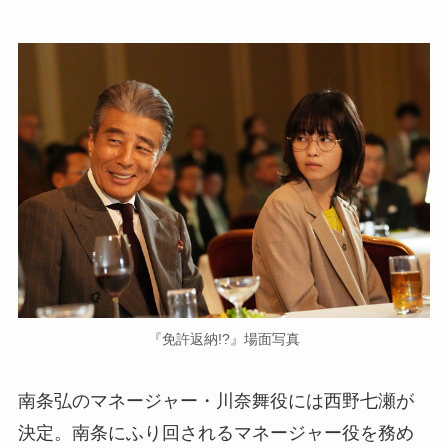
『免許返納!?』場面写真
南条弘のマネージャー・川奈舞役には西野七瀬が
決定。南条にふり回されるマネージャー役を務め