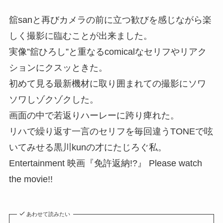
舘sanと再びカメラの前に立つ歓びを感じながら楽
しく撮影に臨むことが出来ました。
実像”舘ひろし”と重なるcomicalなセリフやリアク
ションにクスッときた。
初めて見る最新機材に取り囲まれての撮影にソワ
ソワしゾクゾクした。
画面の中で若返りハーレーに跨り痺れた。
リハで繰り返す一言のセリフを毎回違うTONEで呟
いてみせる黒川kunの才にたじろぐ私。
Entertainment 映画『免許返納!?』 Please watch
the movie!!
あわせて読みたい