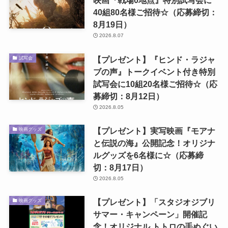
映画『戦場0地点』特別試写会に
40組80名様ご招待☆（応募締切：
8月19日）
2026.8.07
【プレゼント】『ヒンド・ラジャ
試写会
ブの声』トークイベント付き特別
試写会に10組20名様ご招待☆（応
募締切：8月12日）
2026.8.05
【プレゼント】実写映画『モアナ
映画グッズ
と伝説の海』公開記念！オリジナ
ルグッズを6名様に☆（応募締
切：8月17日）
2026.8.05
【プレゼント】「スタジオジブリ
映画グッズ
サマー・キャンペーン」開催記
念！オリジナル トトロの手ぬぐい