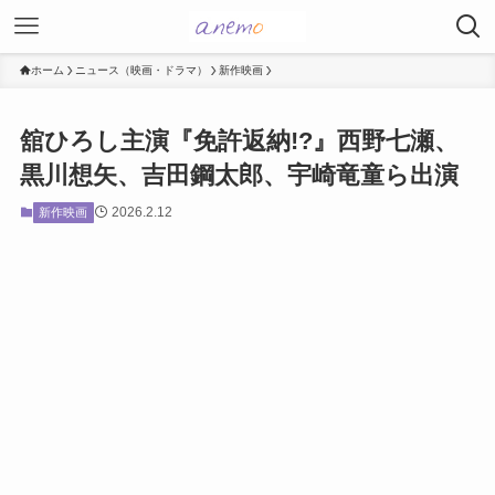
ホーム
ニュース（映画・ドラマ）
新作映画
舘ひろし主演『免許返納!?』西野七瀬、
黒川想矢、吉田鋼太郎、宇崎竜童ら出演
2026.2.12
新作映画