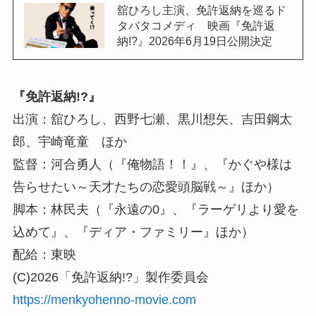
舘ひろし主演、免許返納を巡るド
タバタコメディ 映画『免許返
納!?』2026年6月19日公開決定
『免許返納!?』
出演：舘ひろし、西野七瀬、黒川想矢、吉田鋼太
郎、宇崎竜童 ほか
監督：河合勇人（『俺物語！！』、『かぐや様は
告らせたい～天才たちの恋愛頭脳戦～』ほか）
脚本：林民夫（『永遠の0』、『ラーゲリより愛を
込めて』、『ディア・ファミリー』ほか）
配給：東映
(C)2026「免許返納!?」製作委員会
https://menkyohenno-movie.com