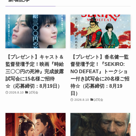
【プレゼント】キャスト＆
【プレゼント】沓名健一監
監督登壇予定！映画『時給
督登壇予定！『SEKIRO:
三〇〇円の死神』完成披露
NO DEFEAT』トークショ
試写会に15名様ご招待
ー付き試写会に20名様ご招
☆（応募締切：8月19日）
待☆（応募締切：8月19
日）
2026.8.10
試写会
2026.8.10
試写会