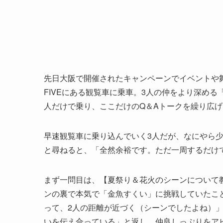
先日大阪で開催されたキャンペーンでイベントや舞
FIVEにある観覧車に乗車。3人の仲をより深め
人だけで乗り、ここだけのQ＆Aトークを繰り広げ
早速観覧車に乗り込んでいく3人だが、なにやら
と尋ねると、「全然余裕です。ただ一周するだけ
まず一問目は、【夏祭り＆花火のシーンについて
ンの裏で本気で「金魚すくい」に挑戦していたこ
って、2人の距離が近づく（シーンでしたよね）
いを伝え合っている」と返し、仲良しっぷりをア