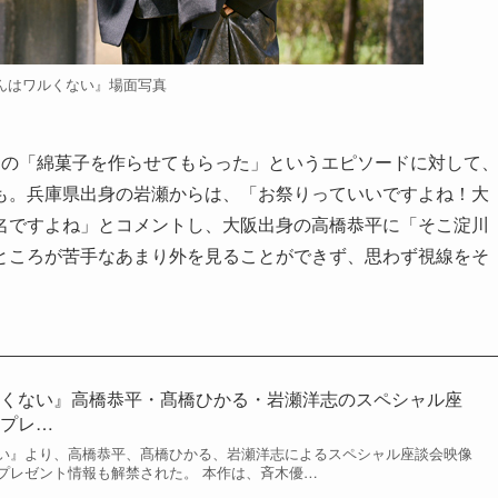
んはワルくない』場面写真
るの「綿菓子を作らせてもらった」というエピソードに対して
も。兵庫県出身の岩瀬からは、「お祭りっていいですよね！大
名ですよね」とコメントし、大阪出身の高橋恭平に「そこ淀川
ところが苦手なあまり外を見ることができず、思わず視線をそ
ルくない』高橋恭平・髙橋ひかる・岩瀬洋志のスペシャル座
者プレ…
い』より、高橋恭平、髙橋ひかる、岩瀬洋志によるスペシャル座談会映像
プレゼント情報も解禁された。 本作は、斉木優…