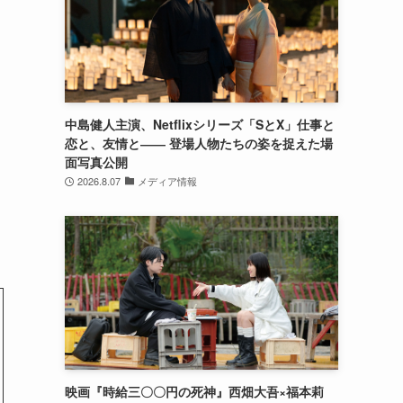
中島健人主演、Netflixシリーズ「SとX」仕事と
、
恋と、友情と―― 登場人物たちの姿を捉えた場
面写真公開
2026.8.07
メディア情報
映画『時給三〇〇円の死神』西畑大吾×福本莉