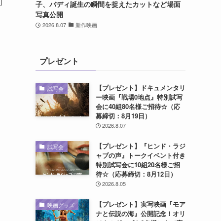
子、バディ誕生の瞬間を捉えたカットなど場面
写真公開
2026.8.07
新作映画
プレゼント
【プレゼント】ドキュメンタリ
試写会
ー映画『戦場0地点』特別試写
会に40組80名様ご招待☆（応
募締切：8月19日）
2026.8.07
【プレゼント】『ヒンド・ラジ
試写会
ャブの声』トークイベント付き
特別試写会に10組20名様ご招
待☆（応募締切：8月12日）
2026.8.05
【プレゼント】実写映画『モア
映画グッズ
ナと伝説の海』公開記念！オリ