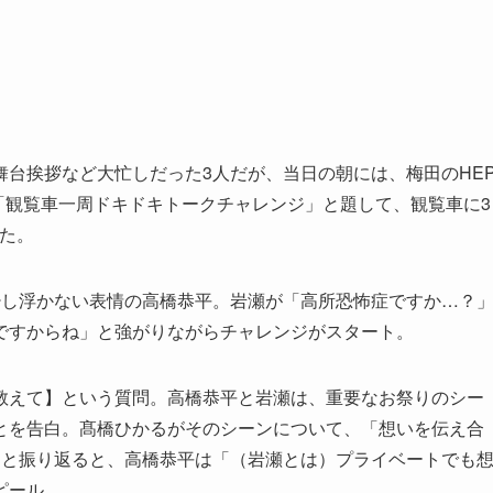
台挨拶など大忙しだった3人だが、当日の朝には、梅田のHE
る「観覧車一周ドキドキトークチャレンジ」と題して、観覧車に3
た。
少し浮かない表情の高橋恭平。岩瀬が「高所恐怖症ですか…？
ですからね」と強がりながらチャレンジがスタート。
教えて】という質問。高橋恭平と岩瀬は、重要なお祭りのシー
とを告白。髙橋ひかるがそのシーンについて、「想いを伝え合
」と振り返ると、高橋恭平は「（岩瀬とは）プライベートでも
ピール。