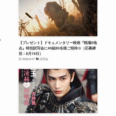
P
【プレゼント】ドキュメンタリー映画『戦場0地
点』特別試写会に40組80名様ご招待☆（応募締
切：8月19日）
2026.8.07
試写会
」
想