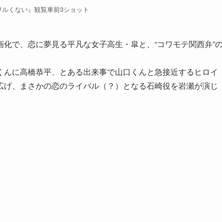
ワルくない』観覧車前3ショット
化で、恋に夢見る平凡な女子高生・皐と、“コワモテ関西弁”
。
くんに高橋恭平、とある出来事で山口くんと急接近するヒロイ
広げ、まさかの恋のライバル（？）となる石崎役を岩瀬が演じ