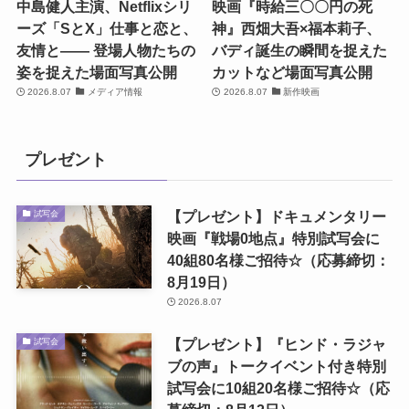
中島健人主演、Netflixシリ
映画『時給三〇〇円の死
ーズ「SとX」仕事と恋と、
神』西畑大吾×福本莉子、
友情と―― 登場人物たちの
バディ誕生の瞬間を捉えた
姿を捉えた場面写真公開
カットなど場面写真公開
2026.8.07
メディア情報
2026.8.07
新作映画
プレゼント
【プレゼント】ドキュメンタリー
試写会
映画『戦場0地点』特別試写会に
40組80名様ご招待☆（応募締切：
8月19日）
2026.8.07
【プレゼント】『ヒンド・ラジャ
試写会
ブの声』トークイベント付き特別
試写会に10組20名様ご招待☆（応