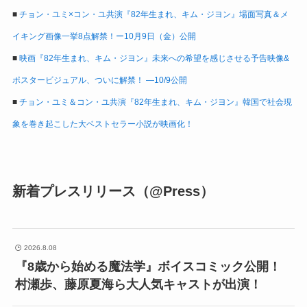
■
チョン・ユミ×コン・ユ共演『82年生まれ、キム・ジヨン』場面写真＆メ
イキング画像一挙8点解禁！ー10月9日（金）公開
■
映画『82年生まれ、キム・ジヨン』未来への希望を感じさせる予告映像&
ポスタービジュアル、ついに解禁！ ―10/9公開
■
チョン・ユミ＆コン・ユ共演『82年生まれ、キム・ジヨン』韓国で社会現
象を巻き起こした大ベストセラー小説が映画化！
新着プレスリリース（@Press）
2026.8.08
『8歳から始める魔法学』ボイスコミック公開！
村瀬歩、藤原夏海ら大人気キャストが出演！