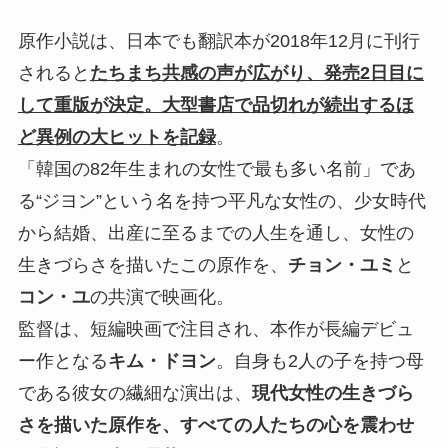
原作小説は、日本でも翻訳本が2018年12月に刊行
されると
たちまち共感の声が広がり、発売2日目に
して重版が決定。大型書店で品切れが続出するほ
ど異例の大ヒットを記録
。
「韓国の82年生まれの女性で最も多い名前」であ
る“ジヨン”という名を持つ平凡な女性の、少女時代
から結婚、出産に至るまでの人生を通し、女性の
生きづらさを描いたこの原作を、
チョン・ユミ
と
コン・ユ
の共演で映画化。
監督は、短編映画で注目され、本作が長編デビュ
ー作となる
キム・ドヨン
。自身も2人の子を持つ母
である彼女の繊細な演出は、
現代女性の生きづら
さを描いた原作を、すべての人たちの心を震わせ