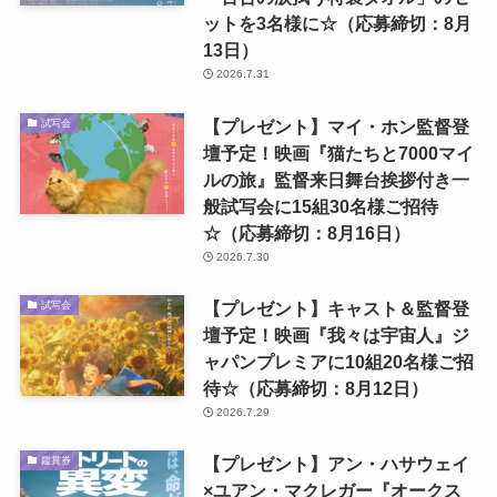
ットを3名様に☆（応募締切：8月
13日）
2026.7.31
【プレゼント】マイ・ホン監督登
試写会
壇予定！映画『猫たちと7000マイ
ルの旅』監督来日舞台挨拶付き一
般試写会に15組30名様ご招待
☆（応募締切：8月16日）
2026.7.30
【プレゼント】キャスト＆監督登
試写会
壇予定！映画『我々は宇宙人』ジ
ャパンプレミアに10組20名様ご招
待☆（応募締切：8月12日）
2026.7.29
【プレゼント】アン・ハサウェイ
鑑賞券
×ユアン・マクレガー『オークス