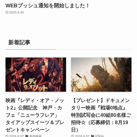
WEBプッシュ通知を開始しました！
2025.6.30
新着記事
映画『レディ・オア・ノッ
【プレゼント】ドキュメン
ト2』公開記念 神戸・カ
タリー映画『戦場0地点』
フェ「ニューラフレア」
特別試写会に40組80名様ご
タイアップスイーツ＆プレ
招待☆（応募締切：8月19
ゼントキャンペーン
日）
2026.8.07
新作映画
2026.8.07
試写会