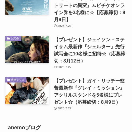
トリートの異変』ムビチケオンラ
イン券を3名様に☆【応募締切：8
月9日】
2026.7.28
【プレゼント】ジェイソン・ステ
試写会
イサム最新作『シェルター』先行
試写会に10名様ご招待☆（応募締
切：8月12日）
2026.7.27
【プレゼント】ガイ・リッチー監
映画グッズ
督最新作『グレイ・ミッション』
アクリルスタンドを5名様にプレ
ゼント☆（応募締切：8月9日）
2026.7.27
anemoブログ