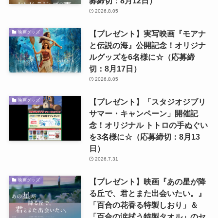
募締切：8月12日）
2026.8.05
【プレゼント】実写映画『モアナ
映画グッズ
と伝説の海』公開記念！オリジナ
ルグッズを6名様に☆（応募締
切：8月17日）
2026.8.05
【プレゼント】「スタジオジブリ
映画グッズ
サマー・キャンペーン」開催記
念！オリジナル トトロの手ぬぐい
を3名様に☆（応募締切：8月13
日）
2026.7.31
【プレゼント】映画『あの星が降
映画グッズ
る丘で、君とまた出会いたい。』
「百合の花香る特製しおり」＆
「百合の涙拭う特製タオル」のセ