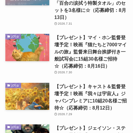
「百合の涙拭う特製タオル」のセ
ットを3名様に☆（応募締切：8月
13日）
2026.7.31
【プレゼント】マイ・ホン監督登
試写会
壇予定！映画『猫たちと7000マイ
ルの旅』監督来日舞台挨拶付き一
般試写会に15組30名様ご招待
☆（応募締切：8月16日）
2026.7.30
【プレゼント】キャスト＆監督登
試写会
壇予定！映画『我々は宇宙人』ジ
ャパンプレミアに10組20名様ご招
待☆（応募締切：8月12日）
2026.7.29
【プレゼント】ジェイソン・ステ
試写会