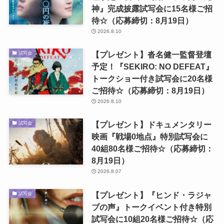
神』完成披露試写会に15名様ご招
待☆（応募締切：8月19日）
2026.8.10
【プレゼント】沓名健一監督登壇
試写会
予定！『SEKIRO: NO DEFEAT』
トークショー付き試写会に20名様
ご招待☆（応募締切：8月19日）
2026.8.10
【プレゼント】ドキュメンタリー
試写会
映画『戦場0地点』特別試写会に
40組80名様ご招待☆（応募締切：
8月19日）
2026.8.07
【プレゼント】『ヒンド・ラジャ
試写会
ブの声』トークイベント付き特別
試写会に10組20名様ご招待☆（応