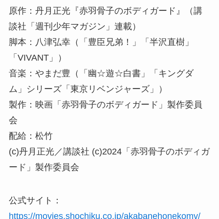
原作：丹月正光『赤羽骨子のボディガード』（講
談社「週刊少年マガジン」連載）
脚本：八津弘幸（「豊臣兄弟！」「半沢直樹」
「VIVANT」）
音楽：やまだ豊（「幽☆遊☆白書」「キングダ
ム」シリーズ「東京リベンジャーズ」）
製作：映画「赤羽骨子のボディガード」製作委員
会
配給：松竹
(c)丹月正光／講談社 (c)2024「赤羽骨子のボディガ
ード」製作委員会
公式サイト：
https://movies.shochiku.co.jp/akabanehonekomv/