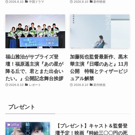
2026.8.10
中国ドラマ
2026.8.10
新作映画
福山雅治がサプライズ登
加藤拓也監督最新作、黒木
壇！福原遥主演『あの星が
華主演『日曜のあと』11月
降る丘で、君とまた出会い
公開 特報とティザービジ
たい。』公開記念舞台挨拶
ュアル解禁
2026.8.10
レポート
2026.8.10
新作映画
プレゼント
【プレゼント】キャスト＆監督登
試写会
壇予定！映画『時給三〇〇円の死