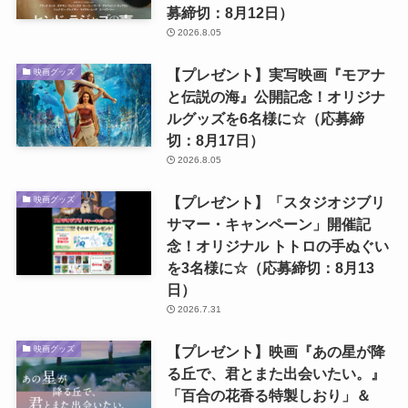
募締切：8月12日）
2026.8.05
【プレゼント】実写映画『モアナ
映画グッズ
と伝説の海』公開記念！オリジナ
ルグッズを6名様に☆（応募締
切：8月17日）
2026.8.05
【プレゼント】「スタジオジブリ
映画グッズ
サマー・キャンペーン」開催記
念！オリジナル トトロの手ぬぐい
を3名様に☆（応募締切：8月13
日）
2026.7.31
【プレゼント】映画『あの星が降
映画グッズ
る丘で、君とまた出会いたい。』
「百合の花香る特製しおり」＆