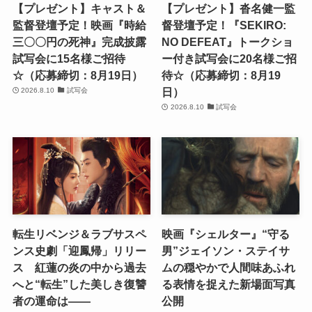
【プレゼント】キャスト＆
【プレゼント】沓名健一監
監督登壇予定！映画『時給
督登壇予定！『SEKIRO:
三〇〇円の死神』完成披露
NO DEFEAT』トークショ
試写会に15名様ご招待
ー付き試写会に20名様ご招
☆（応募締切：8月19日）
待☆（応募締切：8月19
日）
2026.8.10
試写会
2026.8.10
試写会
転生リベンジ＆ラブサスペ
映画『シェルター』“守る
ンス史劇「迎鳳帰」リリー
男”ジェイソン・ステイサ
ス 紅蓮の炎の中から過去
ムの穏やかで人間味あふれ
へと“転生”した美しき復讐
る表情を捉えた新場面写真
者の運命は――
公開