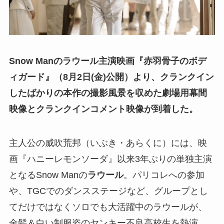
Snow Manのラウール主演映画『赤羽骨子のボデ
ィガード』（8月2日(金)公開）より、クランクイン
したばかりの本作の撮影風景を収めた劇場用幕間
映像とクランクインコメント映像が到着した。
主人公の威吹荒邦（いぶき・あらくに）には、映
画『ハニーレモンソーダ』以来3年ぶりの単独主演
となるSnow Manの
ラウール
。パリコレへの参加
や、TGCでのダンスステージなど、グループとし
てだけではなくソロでも大活躍中のラウールが、
金髪＆白い制服姿のヤンキー不良高校生を熱演。