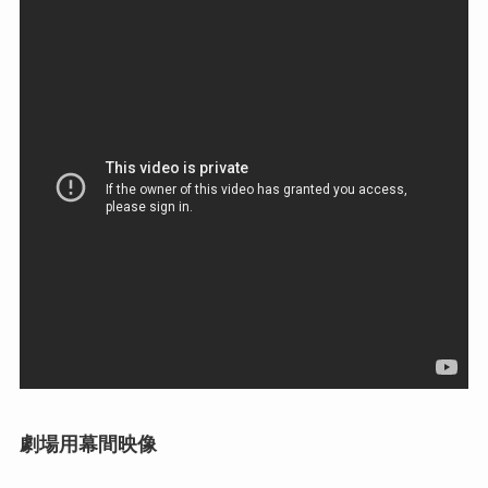
劇場用幕間映像