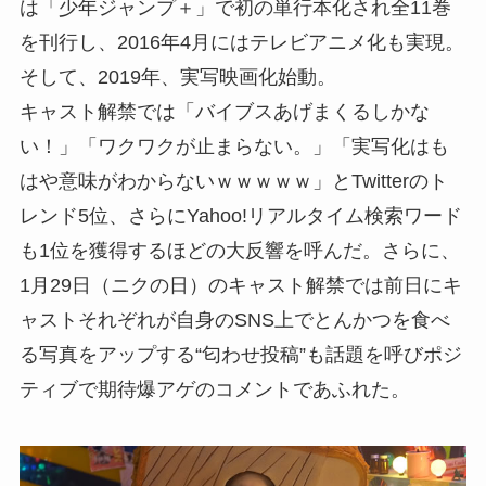
は「少年ジャンプ＋」で初の単行本化され全11巻
を刊行し、2016年4月にはテレビアニメ化も実現。
そして、2019年、実写映画化始動。
キャスト解禁では「バイブスあげまくるしかな
い！」「ワクワクが止まらない。」「実写化はも
はや意味がわからないｗｗｗｗｗ」とTwitterのト
レンド5位、さらにYahoo!リアルタイム検索ワード
も1位を獲得するほどの大反響を呼んだ。さらに、
1月29日（ニクの日）のキャスト解禁では前日にキ
ャストそれぞれが自身のSNS上でとんかつを食べ
る写真をアップする“匂わせ投稿”も話題を呼びポジ
ティブで期待爆アゲのコメントであふれた。