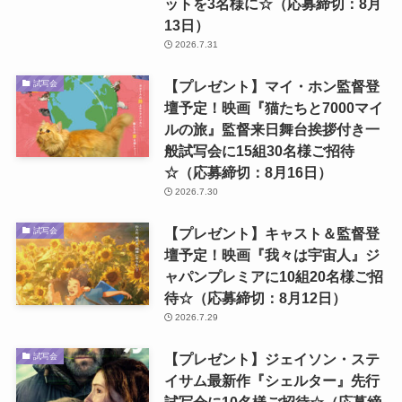
ットを3名様に☆（応募締切：8月
13日）
2026.7.31
【プレゼント】マイ・ホン監督登
試写会
壇予定！映画『猫たちと7000マイ
ルの旅』監督来日舞台挨拶付き一
般試写会に15組30名様ご招待
☆（応募締切：8月16日）
2026.7.30
【プレゼント】キャスト＆監督登
試写会
壇予定！映画『我々は宇宙人』ジ
ャパンプレミアに10組20名様ご招
待☆（応募締切：8月12日）
2026.7.29
【プレゼント】ジェイソン・ステ
試写会
イサム最新作『シェルター』先行