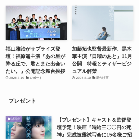
福山雅治がサプライズ登
加藤拓也監督最新作、黒木
壇！福原遥主演『あの星が
華主演『日曜のあと』11月
降る丘で、君とまた出会い
公開 特報とティザービジ
たい。』公開記念舞台挨拶
ュアル解禁
2026.8.10
レポート
2026.8.10
新作映画
プレゼント
【プレゼント】キャスト＆監督登
試写会
壇予定！映画『時給三〇〇円の死
神』完成披露試写会に15名様ご招