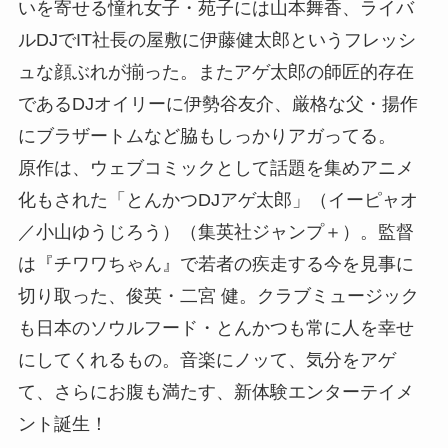
いを寄せる憧れ女子・苑子には山本舞香、ライバ
ルDJでIT社長の屋敷に伊藤健太郎というフレッシ
ュな顔ぶれが揃った。またアゲ太郎の師匠的存在
であるDJオイリーに伊勢谷友介、厳格な父・揚作
にブラザートムなど脇もしっかりアガってる。
原作は、ウェブコミックとして話題を集めアニメ
化もされた「とんかつDJアゲ太郎」（イーピャオ
／小山ゆうじろう）（集英社ジャンプ＋）。監督
は『チワワちゃん』で若者の疾走する今を見事に
切り取った、俊英・二宮 健。クラブミュージック
も日本のソウルフード・とんかつも常に人を幸せ
にしてくれるもの。音楽にノッて、気分をアゲ
て、さらにお腹も満たす、新体験エンターテイメ
ント誕生！