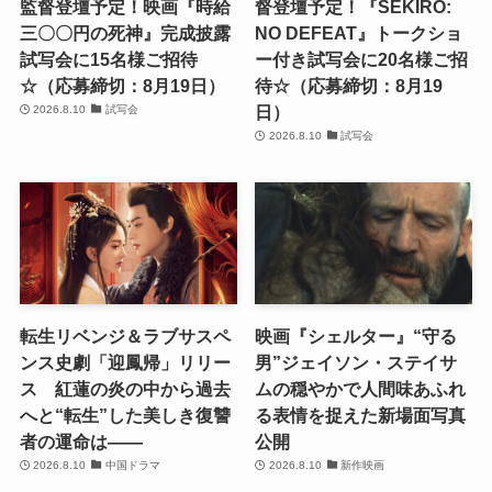
監督登壇予定！映画『時給
督登壇予定！『SEKIRO:
三〇〇円の死神』完成披露
NO DEFEAT』トークショ
試写会に15名様ご招待
ー付き試写会に20名様ご招
☆（応募締切：8月19日）
待☆（応募締切：8月19
日）
2026.8.10
試写会
2026.8.10
試写会
転生リベンジ＆ラブサスペ
映画『シェルター』“守る
ンス史劇「迎鳳帰」リリー
男”ジェイソン・ステイサ
ス 紅蓮の炎の中から過去
ムの穏やかで人間味あふれ
へと“転生”した美しき復讐
る表情を捉えた新場面写真
者の運命は――
公開
2026.8.10
中国ドラマ
2026.8.10
新作映画