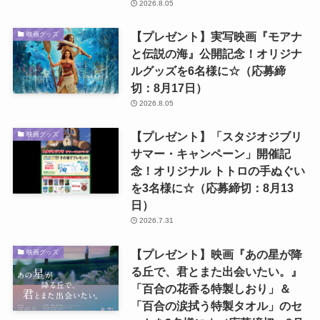
2026.8.05
【プレゼント】実写映画『モアナ
映画グッズ
と伝説の海』公開記念！オリジナ
ルグッズを6名様に☆（応募締
切：8月17日）
2026.8.05
【プレゼント】「スタジオジブリ
映画グッズ
サマー・キャンペーン」開催記
念！オリジナル トトロの手ぬぐい
を3名様に☆（応募締切：8月13
日）
2026.7.31
【プレゼント】映画『あの星が降
映画グッズ
る丘で、君とまた出会いたい。』
「百合の花香る特製しおり」＆
「百合の涙拭う特製タオル」のセ