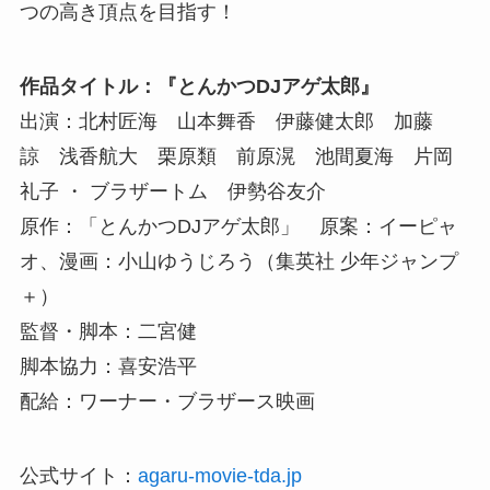
つの高き頂点を目指す！
作品タイトル：『とんかつDJアゲ太郎』
出演：北村匠海 山本舞香 伊藤健太郎 加藤
諒 浅香航大 栗原類 前原滉 池間夏海 片岡
礼子 ・ ブラザートム 伊勢谷友介
原作：「とんかつDJアゲ太郎」 原案：イーピャ
オ、漫画：小山ゆうじろう（集英社 少年ジャンプ
＋）
監督・脚本：二宮健
脚本協力：喜安浩平
配給：ワーナー・ブラザース映画
公式サイト：
agaru-movie-tda.jp