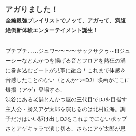
アガりました！
全編最強プレイリストでノッて、アガって、満腹
絶倒新体験エンターテイメント誕生！
プチプチ……ジュワ〜〜〜〜サックサクゥ～!!!ジュ
ーシーなとんかつを揚げる音とフロアを熱狂の渦
に巻き込むビートが見事に融合！これまで体感＆
音感したことのない〈とんかつ×DJ〉映画がここに
爆揚（アゲ）登場する。
渋谷にある老舗とんかつ屋の三代目でDJを目指す
主人公・勝又アゲ太郎を演じるのは北村匠海。調
子だけはいい駆け出しDJをこれまでにないポップ
さとアゲキャラで演じ切る。さらにアゲ太郎が思