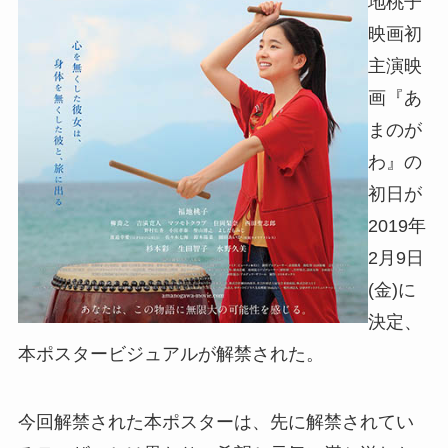
地桃子
映画初
主演映
画『あ
まのが
わ』の
初日が
2019年
2月9日
(金)に
決定、
本ポスタービジュアルが解禁された。
今回解禁された本ポスターは、先に解禁されてい