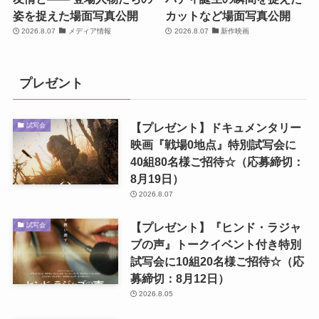
姿を捉えた場面写真公開
カットなど場面写真公開
2026.8.07
メディア情報
2026.8.07
新作映画
プレゼント
【プレゼント】ドキュメンタリー
試写会
映画『戦場0地点』特別試写会に
40組80名様ご招待☆（応募締切：
8月19日）
2026.8.07
【プレゼント】『ヒンド・ラジャ
試写会
ブの声』トークイベント付き特別
試写会に10組20名様ご招待☆（応
募締切：8月12日）
2026.8.05