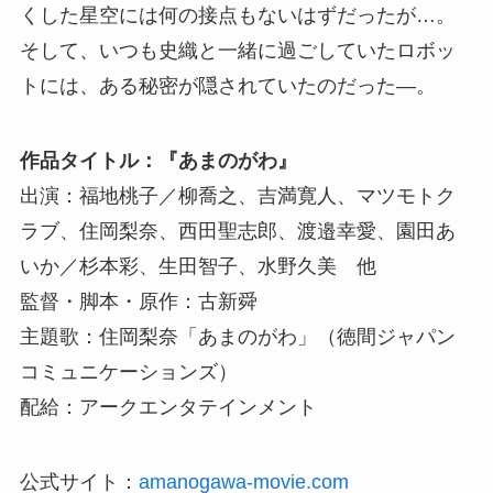
くした星空には何の接点もないはずだったが…。
そして、いつも史織と一緒に過ごしていたロボッ
トには、ある秘密が隠されていたのだった―。
作品タイトル：『あまのがわ』
出演：福地桃子／柳喬之、吉満寛人、マツモトク
ラブ、住岡梨奈、西田聖志郎、渡邉幸愛、園田あ
いか／杉本彩、生田智子、水野久美 他
監督・脚本・原作：古新舜
主題歌：住岡梨奈「あまのがわ」（徳間ジャパン
コミュニケーションズ）
配給：アークエンタテインメント
公式サイト：
amanogawa-movie.com