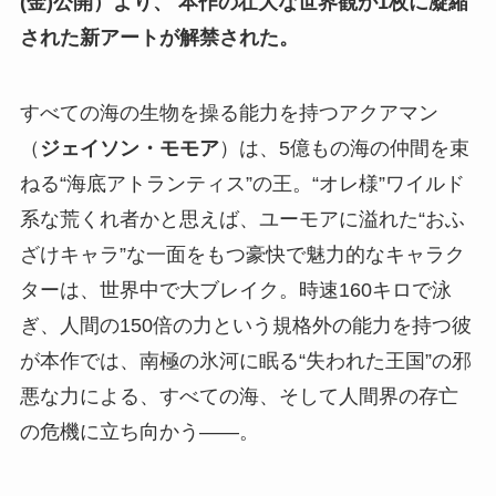
(金)公開）より、 本作の壮大な世界観が1枚に凝縮
された新アートが解禁された。
すべての海の生物を操る能力を持つアクアマン
（
ジェイソン・モモア
）は、5億もの海の仲間を束
ねる“海底アトランティス”の王。“オレ様”ワイルド
系な荒くれ者かと思えば、ユーモアに溢れた“おふ
ざけキャラ”な一面をもつ豪快で魅力的なキャラク
ターは、世界中で大ブレイク。時速160キロで泳
ぎ、人間の150倍の力という規格外の能力を持つ彼
が本作では、南極の氷河に眠る“失われた王国”の邪
悪な力による、すべての海、そして人間界の存亡
の危機に立ち向かう――。