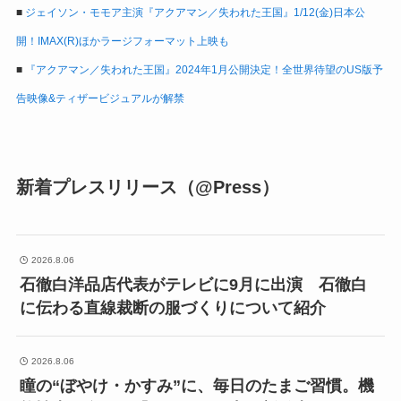
■
ジェイソン・モモア主演『アクアマン／失われた王国』1/12(金)日本公
開！IMAX(R)ほかラージフォーマット上映も
■
『アクアマン／失われた王国』2024年1月公開決定！全世界待望のUS版予
告映像&ティザービジュアルが解禁
新着プレスリリース（@Press）
2026.8.06
石徹白洋品店代表がテレビに9月に出演 石徹白
に伝わる直線裁断の服づくりについて紹介
2026.8.06
瞳の“ぼやけ・かすみ”に、毎日のたまご習慣。機