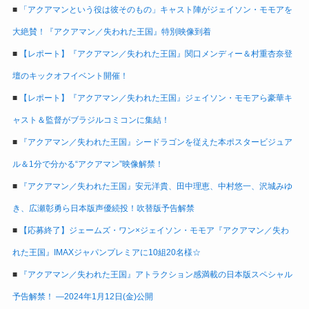
■
「アクアマンという役は彼そのもの」キャスト陣がジェイソン・モモアを
大絶賛！『アクアマン／失われた王国』特別映像到着
■
【レポート】『アクアマン／失われた王国』関口メンディー＆村重杏奈登
壇のキックオフイベント開催！
■
【レポート】『アクアマン／失われた王国』ジェイソン・モモアら豪華キ
ャスト＆監督がブラジルコミコンに集結！
■
『アクアマン／失われた王国』シードラゴンを従えた本ポスタービジュア
ル＆1分で分かる“アクアマン”映像解禁！
■
『アクアマン／失われた王国』安元洋貴、田中理恵、中村悠一、沢城みゆ
き、広瀬彰勇ら日本版声優続投！吹替版予告解禁
■
【応募終了】ジェームズ・ワン×ジェイソン・モモア『アクアマン／失わ
れた王国』IMAXジャパンプレミアに10組20名様☆
■
『アクアマン／失われた王国』アトラクション感満載の日本版スペシャル
予告解禁！ ―2024年1月12日(金)公開