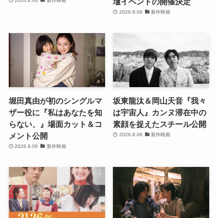
壇イベントの開催決定
2026.8.06
新作映画
2026.8.06
新作映画
堀田真由が初のシングルマ
坂東龍汰＆岡山天音『我々
ザー役に『私はあなたを知
は宇宙人』カンヌ滞在中の
らない、』場面カット＆コ
素顔を捉えたスチール公開
メント公開
2026.8.06
新作映画
2026.8.06
新作映画