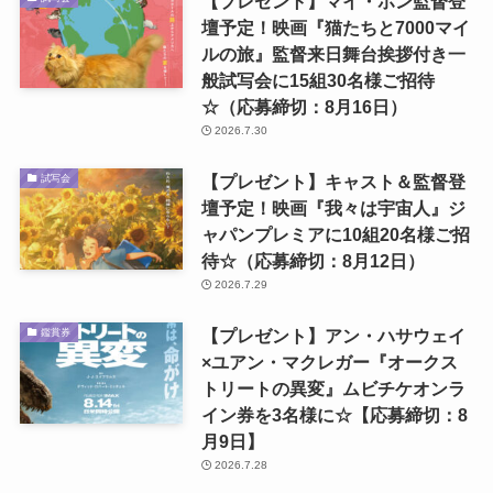
【プレゼント】マイ・ホン監督登
壇予定！映画『猫たちと7000マイ
ルの旅』監督来日舞台挨拶付き一
般試写会に15組30名様ご招待
☆（応募締切：8月16日）
2026.7.30
【プレゼント】キャスト＆監督登
試写会
壇予定！映画『我々は宇宙人』ジ
ャパンプレミアに10組20名様ご招
待☆（応募締切：8月12日）
2026.7.29
【プレゼント】アン・ハサウェイ
鑑賞券
×ユアン・マクレガー『オークス
トリートの異変』ムビチケオンラ
イン券を3名様に☆【応募締切：8
月9日】
2026.7.28