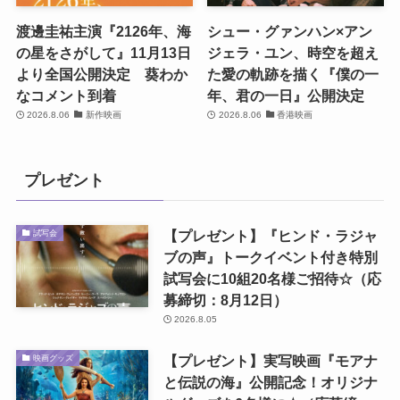
渡邊圭祐主演『2126年、海
シュー・グァンハン×アン
の星をさがして』11月13日
ジェラ・ユン、時空を超え
より全国公開決定 葵わか
た愛の軌跡を描く『僕の一
なコメント到着
年、君の一日』公開決定
2026.8.06
新作映画
2026.8.06
香港映画
プレゼント
【プレゼント】『ヒンド・ラジャ
試写会
ブの声』トークイベント付き特別
試写会に10組20名様ご招待☆（応
募締切：8月12日）
2026.8.05
【プレゼント】実写映画『モアナ
映画グッズ
と伝説の海』公開記念！オリジナ