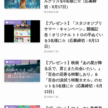
ルグッズを6名様に☆（応募締
切：8月17日）
2026.8.05
【プレゼント】「スタジオジブリ
映画グッズ
サマー・キャンペーン」開催記
念！オリジナル トトロの手ぬぐい
を3名様に☆（応募締切：8月13
日）
2026.7.31
【プレゼント】映画『あの星が降
映画グッズ
る丘で、君とまた出会いたい。』
「百合の花香る特製しおり」＆
「百合の涙拭う特製タオル」のセ
ットを3名様に☆（応募締切：8月
13日）
2026.7.31
試写会