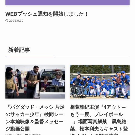
WEBプッシュ通知を開始しました！
2025.6.30
新着記事
『バグダッド・メッシ 片足
相葉雅紀主演『4アウト ─
のサッカー少年』検問シー
もう一度、プレイボール
ン本編映像＆監督メッセー
─』場面写真解禁 黒島結
ジ動画公開
菜、松本利夫らキャスト登