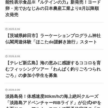
能性表示食品※『ルテインの力』新発売！ヨード
卵・光でおなじみの日本農産工業より8月以降順
次発売
2026.8.06
【茨城県鉾田市】ラーケーションプログラム神社
仏閣周遊体験「ほこたde謎解き旅行」スタート
2026.8.06
【テレビ新広島】海の恵みに感謝するココロを育
むフィッシングツアー「わんぱく釣りごろつられ
ごろ」の参加小学生を募集
2026.8.06
淡路島発！体感速度80km/hの海上絶叫クルーズ
「淡路島アドベンチャーRIBライド」が公式HPを