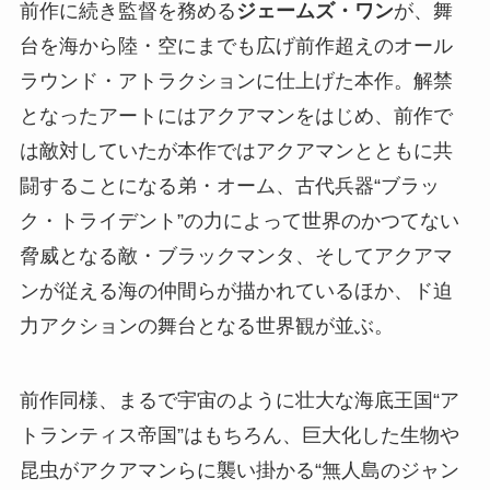
前作に続き監督を務める
ジェームズ・ワン
が、舞
台を海から陸・空にまでも広げ前作超えのオール
ラウンド・アトラクションに仕上げた本作。解禁
となったアートにはアクアマンをはじめ、前作で
は敵対していたが本作ではアクアマンとともに共
闘することになる弟・オーム、古代兵器“ブラッ
ク・トライデント”の力によって世界のかつてない
脅威となる敵・ブラックマンタ、そしてアクアマ
ンが従える海の仲間らが描かれているほか、ド迫
力アクションの舞台となる世界観が並ぶ。
前作同様、まるで宇宙のように壮大な海底王国“ア
トランティス帝国”はもちろん、巨大化した生物や
昆虫がアクアマンらに襲い掛かる“無人島のジャン