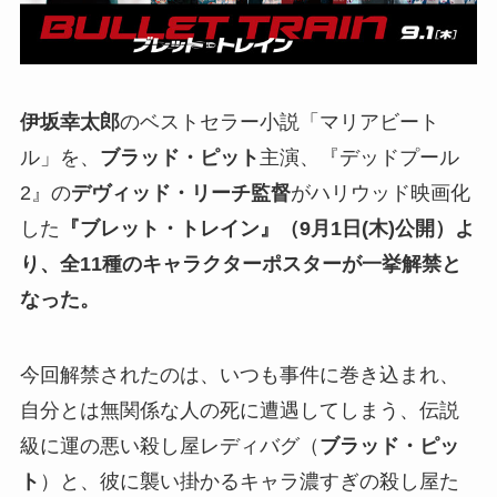
伊坂幸太郎
のベストセラー小説「マリアビート
ル」を、
ブラッド・ピット
主演、『デッドプール
2』の
デヴィッド・リーチ監督
がハリウッド映画化
した
『ブレット・トレイン』（9月1日(木)公開）よ
り、全11種のキャラクターポスターが一挙解禁と
なった。
今回解禁されたのは、いつも事件に巻き込まれ、
自分とは無関係な人の死に遭遇してしまう、伝説
級に運の悪い殺し屋レディバグ（
ブラッド・ピッ
ト
）と、彼に襲い掛かるキャラ濃すぎの殺し屋た