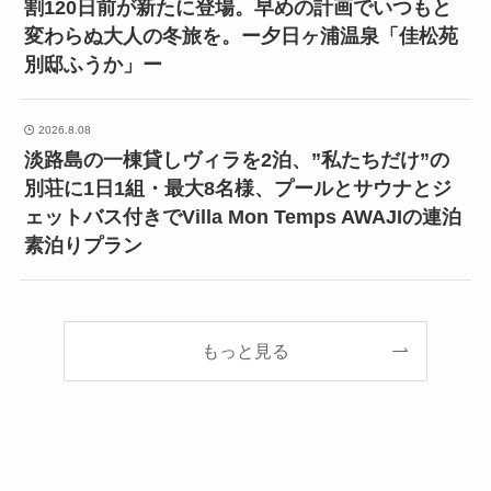
割120日前が新たに登場。早めの計画でいつもと
変わらぬ大人の冬旅を。ー夕日ヶ浦温泉「佳松苑
別邸ふうか」ー
2026.8.08
淡路島の一棟貸しヴィラを2泊、”私たちだけ”の
別荘に1日1組・最大8名様、プールとサウナとジ
ェットバス付きでVilla Mon Temps AWAJIの連泊
素泊りプラン
もっと見る