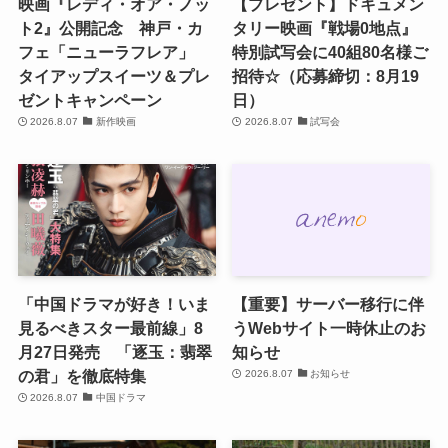
映画『レディ・オア・ノッ
【プレゼント】ドキュメン
ト2』公開記念 神戸・カ
タリー映画『戦場0地点』
フェ「ニューラフレア」
特別試写会に40組80名様ご
タイアップスイーツ＆プレ
招待☆（応募締切：8月19
ゼントキャンペーン
日）
2026.8.07
新作映画
2026.8.07
試写会
「中国ドラマが好き！いま
【重要】サーバー移行に伴
見るべきスター最前線」8
うWebサイト一時休止のお
月27日発売 「逐玉：翡翠
知らせ
の君」を徹底特集
2026.8.07
お知らせ
2026.8.07
中国ドラマ