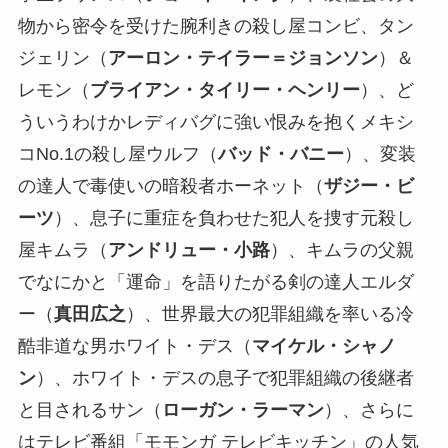
物から密令を受けた腕利きの殺し屋コンビ、タン
ジェリン（
アーロン・テイラー＝ジョンソン
）＆
レモン（
ブライアン・タイリー・ヘンリー
）、ど
ういうわけかレディバグに強い恨みを抱くメキシ
コNo.1の殺し屋ウルフ（
バッド・バニー
）、変装
の達人で毒使いの暗殺者ホーネット（
ザジー・ビ
ーツ
）、息子に重症を負わせた犯人を捜す元殺し
屋キムラ（
アンドリュー・小路
）、キムラの父親
でなにかと「運命」を語りたがる剣の達人エルダ
ー（
真田広之
）、世界最大の犯罪組織を率いる冷
酷非道な男ホワイト・デス（
マイケル・シャノ
ン
）、ホワイト・デスの息子で犯罪組織の後継者
と目されるサン（
ローガン・ラーマン
）、さらに
はテレビ番組「モモンガ テレビキッチン」の人気