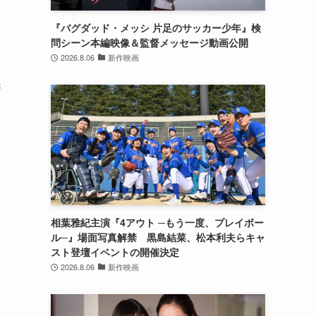
『バグダッド・メッシ 片足のサッカー少年』検
問シーン本編映像＆監督メッセージ動画公開
2026.8.06
新作映画
民
相葉雅紀主演『4アウト ─もう一度、プレイボー
と
ル─』場面写真解禁 黒島結菜、松本利夫らキャ
スト登壇イベントの開催決定
2026.8.06
新作映画