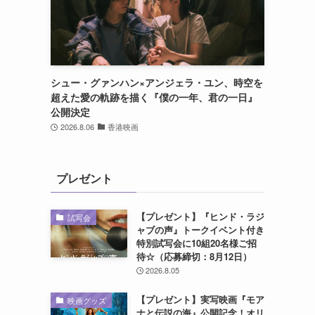
シュー・グァンハン×アンジェラ・ユン、時空を
超えた愛の軌跡を描く『僕の一年、君の一日』
公開決定
2026.8.06
香港映画
プレゼント
【プレゼント】『ヒンド・ラジ
試写会
ャブの声』トークイベント付き
特別試写会に10組20名様ご招
待☆（応募締切：8月12日）
2026.8.05
【プレゼント】実写映画『モア
映画グッズ
ナと伝説の海』公開記念！オリ