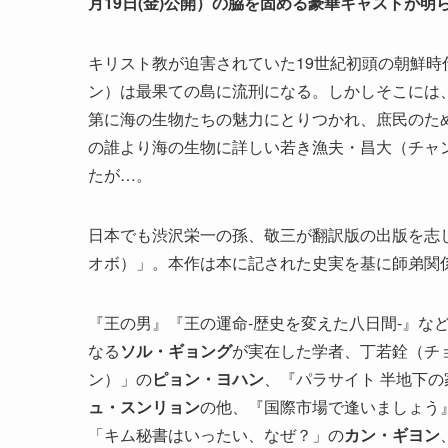
月19日(金)公開）の脇を固める豪華キャストが明
キリスト教が迫害されていた19世紀初頭の朝鮮
ン）は最果ての島に流刑になる。しかしそこには
第に海の生物たちの魅力にとりつかれ、庶民のため
の誰より海の生物に詳しい若き漁夫・昌大（チャ
たが…。
日本でも渋沢栄一の孫、敬三が翻訳版の出版を志
オボ）」。本作は本に記された史実を基に師弟関
『王の男』『王の運命-歴史を変えた八日間-』な
なる
ソル・ギョング
が実在した学者、丁若銓（チ
ン）」の
ピョン・ヨハン
、『パラサイト 半地下の
ュ・スンリョン
の他、『国際市場で逢いましょう
「キム秘書はいったい、なぜ？」の
カン・ギヨン