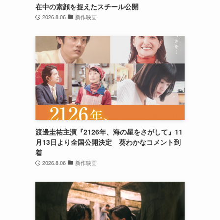
在中の素顔を捉えたスチール公開
2026.8.06
新作映画
渡邊圭祐主演『2126年、海の星をさがして』11
月13日より全国公開決定 葵わかなコメント到
着
2026.8.06
新作映画