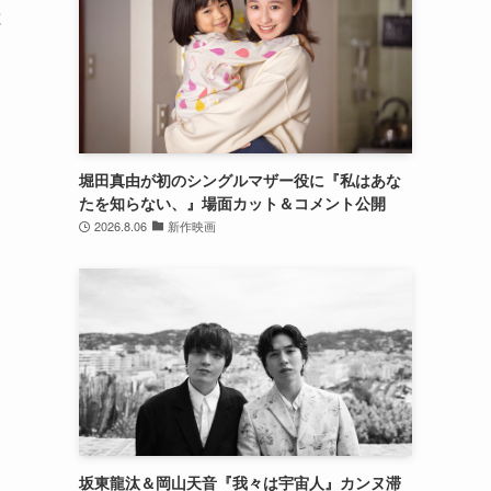
と
堀田真由が初のシングルマザー役に『私はあな
たを知らない、』場面カット＆コメント公開
2026.8.06
新作映画
坂東龍汰＆岡山天音『我々は宇宙人』カンヌ滞