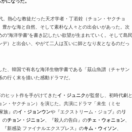
らかになった。
時代。熱心な教徒だった天才学者・丁若銓（チョン・ヤクチョ
、豊かな海と自然、そして素朴な人々との出会いがあった。次
の”海洋学書”を書き記したい欲望が生まれていく。そして島
ンデ）と出会い、やがて二人は互いに師となり友となるのだっ
した、韓国で有名な海洋生物学書である「茲山魚譜（チャサン
係の行く末を描いた感動ドラマだ。
どのヒット作を手がけてきた
イ・ジュニク
が監督し、初時代劇
ョン・ヤクチョン）を演じた。共演にドラマ「未生（ミセ
家族』の
イ・ジョンウン
や『エクストリーム・ジョブ』の
リ
』の
チョン・ジニョン
、『殺人の告白』の
チェ・ウォニョン
、
、『新感染 ファイナルエクスプレス』の
キム・ウィソン
、