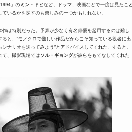
994」の
ミン・ドヒ
など、ドラマ、映画などで一度は見たこ
しているかを探すのも楽しみの一つかもしれない。
本作は特別だった。予算が少なく有名俳優を起用するのは難し
すると、“モノクロで難しい作品だからこそ知っている役者に出
らシナリオを送ってみよう”とアドバイスしてくれた。すると、
れて、撮影現場では
ソル・ギョング
が彼らをもてなしてくれた