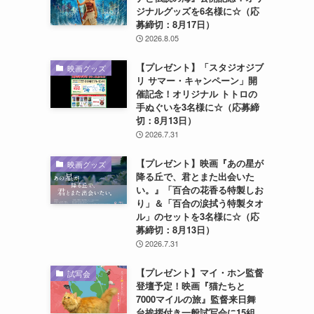
ジナルグッズを6名様に☆（応
募締切：8月17日）
2026.8.05
【プレゼント】「スタジオジブ
映画グッズ
リ サマー・キャンペーン」開
催記念！オリジナル トトロの
手ぬぐいを3名様に☆（応募締
切：8月13日）
2026.7.31
【プレゼント】映画『あの星が
映画グッズ
降る丘で、君とまた出会いた
い。』「百合の花香る特製しお
り」＆「百合の涙拭う特製タオ
ル」のセットを3名様に☆（応
募締切：8月13日）
2026.7.31
【プレゼント】マイ・ホン監督
試写会
登壇予定！映画『猫たちと
7000マイルの旅』監督来日舞
台挨拶付き一般試写会に15組