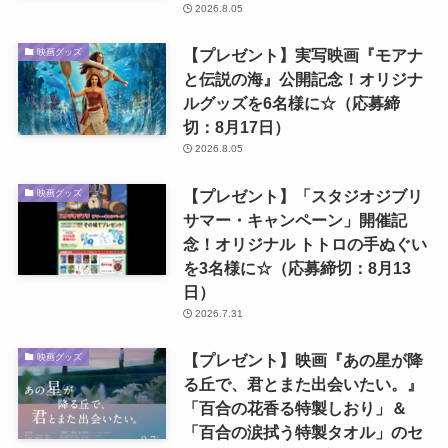
2026.8.05
【プレゼント】実写映画『モアナ
映画グッズ
と伝説の海』公開記念！オリジナ
ルグッズを6名様に☆（応募締
切：8月17日）
2026.8.05
【プレゼント】「スタジオジブリ
映画グッズ
サマー・キャンペーン」開催記
念！オリジナル トトロの手ぬぐい
を3名様に☆（応募締切：8月13
日）
2026.7.31
【プレゼント】映画『あの星が降
映画グッズ
る丘で、君とまた出会いたい。』
「百合の花香る特製しおり」＆
「百合の涙拭う特製タオル」のセ