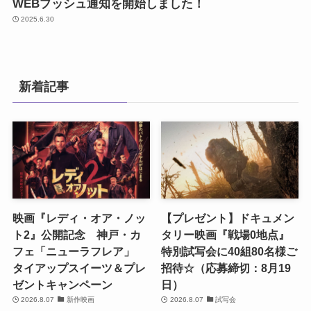
WEBプッシュ通知を開始しました！
2025.6.30
新着記事
映画『レディ・オア・ノッ
【プレゼント】ドキュメン
ト2』公開記念 神戸・カ
タリー映画『戦場0地点』
フェ「ニューラフレア」
特別試写会に40組80名様ご
タイアップスイーツ＆プレ
招待☆（応募締切：8月19
ゼントキャンペーン
日）
2026.8.07
新作映画
2026.8.07
試写会