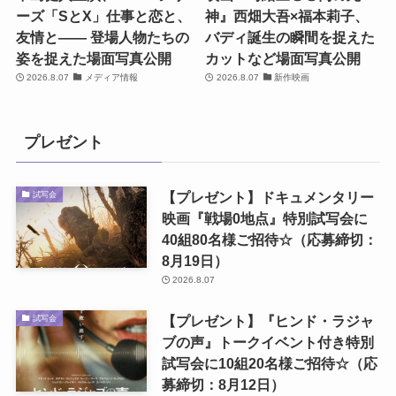
ーズ「SとX」仕事と恋と、
神』西畑大吾×福本莉子、
友情と―― 登場人物たちの
バディ誕生の瞬間を捉えた
姿を捉えた場面写真公開
カットなど場面写真公開
2026.8.07
メディア情報
2026.8.07
新作映画
プレゼント
【プレゼント】ドキュメンタリー
試写会
映画『戦場0地点』特別試写会に
40組80名様ご招待☆（応募締切：
8月19日）
2026.8.07
【プレゼント】『ヒンド・ラジャ
試写会
ブの声』トークイベント付き特別
試写会に10組20名様ご招待☆（応
募締切：8月12日）