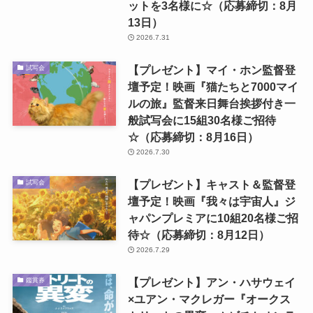
ットを3名様に☆（応募締切：8月
13日）
2026.7.31
【プレゼント】マイ・ホン監督登
試写会
壇予定！映画『猫たちと7000マイ
ルの旅』監督来日舞台挨拶付き一
般試写会に15組30名様ご招待
☆（応募締切：8月16日）
2026.7.30
【プレゼント】キャスト＆監督登
試写会
壇予定！映画『我々は宇宙人』ジ
ャパンプレミアに10組20名様ご招
待☆（応募締切：8月12日）
2026.7.29
【プレゼント】アン・ハサウェイ
鑑賞券
×ユアン・マクレガー『オークス