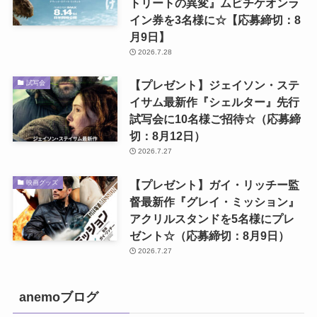
トリートの異変』ムビチケオンラ
イン券を3名様に☆【応募締切：8
月9日】
2026.7.28
【プレゼント】ジェイソン・ステ
試写会
イサム最新作『シェルター』先行
試写会に10名様ご招待☆（応募締
切：8月12日）
2026.7.27
【プレゼント】ガイ・リッチー監
映画グッズ
督最新作『グレイ・ミッション』
アクリルスタンドを5名様にプレ
ゼント☆（応募締切：8月9日）
2026.7.27
anemoブログ