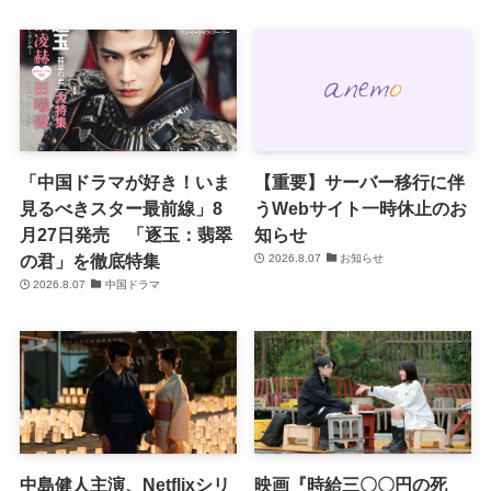
「中国ドラマが好き！いま
【重要】サーバー移行に伴
見るべきスター最前線」8
うWebサイト一時休止のお
月27日発売 「逐玉：翡翠
知らせ
の君」を徹底特集
2026.8.07
お知らせ
2026.8.07
中国ドラマ
中島健人主演、Netflixシリ
映画『時給三〇〇円の死